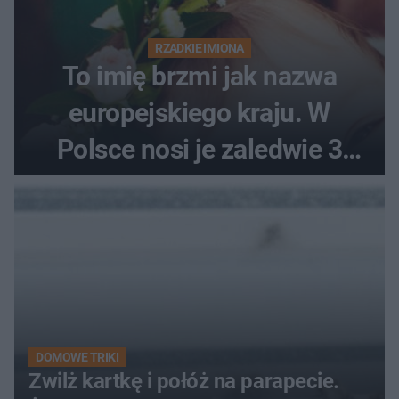
RZADKIE IMIONA
To imię brzmi jak nazwa
europejskiego kraju. W
Polsce nosi je zaledwie 3
kobiety
DOMOWE TRIKI
Zwilż kartkę i połóż na parapecie.