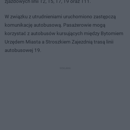
zjazdowych linii T2, T5, T7, T9 oraz T11.
W związku z utrudnieniami uruchomiono zastępczą
komunikację autobusową. Pasażerowie mogą
korzystać z autobusów kursujących między Bytomiem
Urzędem Miasta a Stroszkiem Zajezdnią trasą linii
autobusowej 19.