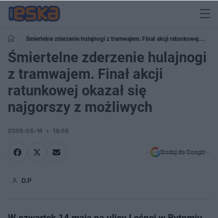
Śmiertelne zderzenie hulajnogi z tramwajem. Finał akcji ratunkowej
okazał się najgorszy z możliwych
Śmiertelne zderzenie hulajnogi
z tramwajem. Finał akcji
ratunkowej okazał się
najgorszy z możliwych
2026-05-14
19:56
Dodaj do Google
D.P
W czwartek 14 maja na ulicy Leśnej w Bytomiu