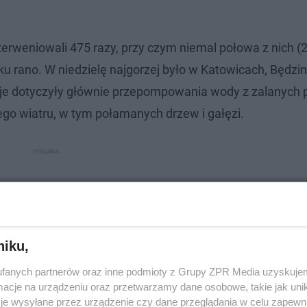
nterweniowali 475 razy, przy czym niemal połowa z nich (
ku rano. W niedzielę najgorzej było w Katowicach, Będzin
cje dotyczyły głównie przepompowania wody z zalanych p
ego wiatru, w tym połamanych drzew i gałęzi.
niku,
fanych partnerów oraz inne podmioty z Grupy ZPR Media uzyskujem
cje na urządzeniu oraz przetwarzamy dane osobowe, takie jak unika
je wysyłane przez urządzenie czy dane przeglądania w celu zapewn