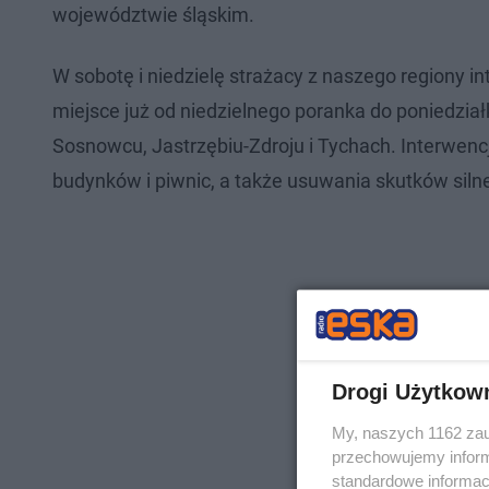
województwie śląskim.
W sobotę i niedzielę strażacy z naszego regiony i
miejsce już od niedzielnego poranka do poniedział
Sosnowcu, Jastrzębiu-Zdroju i Tychach. Interwen
budynków i piwnic, a także usuwania skutków siln
Drogi Użytkow
My, naszych 1162 zau
przechowujemy informa
standardowe informac