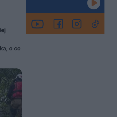
iej
ka, o co