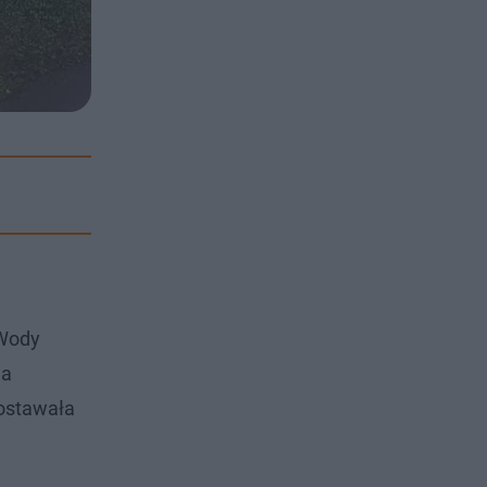
 Wody
na
zostawała