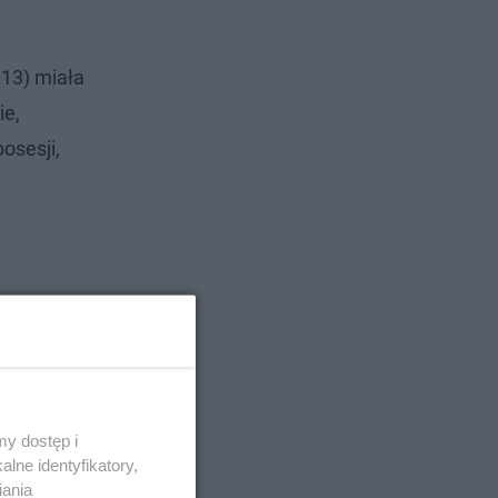
213) miała
ie,
osesji,
y dostęp i
lne identyfikatory,
iania