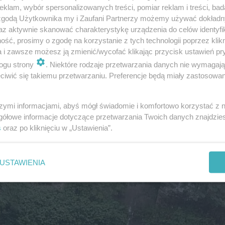
klam, wybór spersonalizowanych treści, pomiar reklam i treści, bad
 zgodą Użytkownika my i Zaufani Partnerzy możemy używać dokład
az aktywnie skanować charakterystykę urządzenia do celów identyfi
ść, prosimy o zgodę na korzystanie z tych technologii poprzez klikn
ny przez zalane ulice. Kierowcy nie mogli przejechać m.
a i zawsze możesz ją zmienić/wycofać klikając przycisk ustawień pr
 Piekarach Śląskich, Nowary w Rudzie Śląskiej czy Dwor
ogu strony
. Niektóre rodzaje przetwarzania danych nie wymagaj
aniu ulic Pszczyńskiej z Połomską w Jastrzębiu-Zdroju. 
iwić się takiemu przetwarzaniu. Preferencje będą miały zastosowanie
towicach, w pobliżu sklepu IKEA.
szymi informacjami, abyś mógł świadomie i komfortowo korzystać z
gółowe informacje dotyczące przetwarzania Twoich danych znajdzi
s
oraz po kliknięciu w „Ustawienia”.
USTAWIENIA