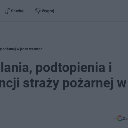
Słuchaj
Wygraj
aży pożarnej w jeden weekend
ania, podtopienia i
ncji straży pożarnej w
Do