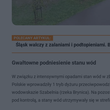
POLECANY ARTYKUŁ:
Śląsk walczy z zalaniami i podtopieniami.
Gwałtowne podniesienie stanu wód
W związku z intensywnymi opadami stan wód w zb
Polskie wprowadziły 1 tryb dyżuru przeciwpowod
wodowskazie Szabelnia (rzeka Brynica). Na pozos
pod kontrolą, a stany wód utrzymywały się w strefie