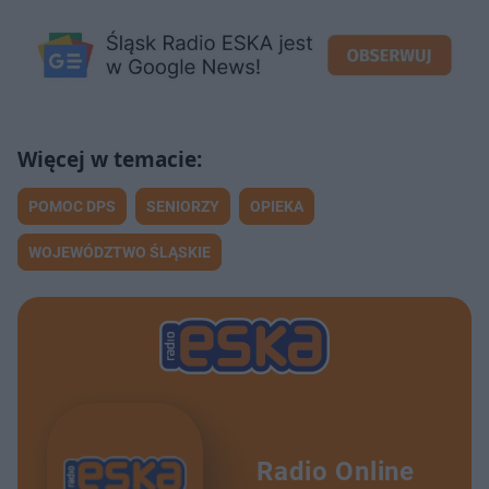
POMOC DPS
SENIORZY
OPIEKA
WOJEWÓDZTWO ŚLĄSKIE
Radio Online