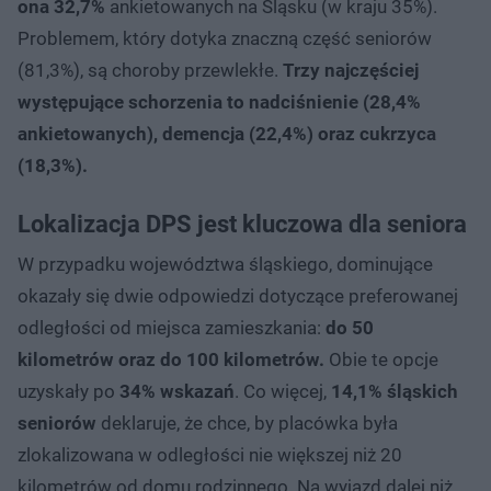
ona 32,7%
ankietowanych na Śląsku (w kraju 35%).
Problemem, który dotyka znaczną część seniorów
(81,3%), są choroby przewlekłe.
Trzy najczęściej
występujące schorzenia to nadciśnienie (28,4%
ankietowanych), demencja (22,4%) oraz cukrzyca
(18,3%).
Lokalizacja DPS jest kluczowa dla seniora
W przypadku województwa śląskiego, dominujące
okazały się dwie odpowiedzi dotyczące preferowanej
odległości od miejsca zamieszkania:
do 50
kilometrów oraz do 100 kilometrów.
Obie te opcje
uzyskały po
34% wskazań
. Co więcej,
14,1% śląskich
seniorów
deklaruje, że chce, by placówka była
zlokalizowana w odległości nie większej niż 20
kilometrów od domu rodzinnego. Na wyjazd dalej niż