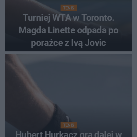
TENIS
Turniej WTA w Toronto.
Magda Linette odpada po
porażce z Ivą Jovic
TENIS
Hubert Hurkacz gra dalej w