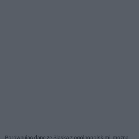
Porównując dane ze Śląska z ogólnopolskimi, można