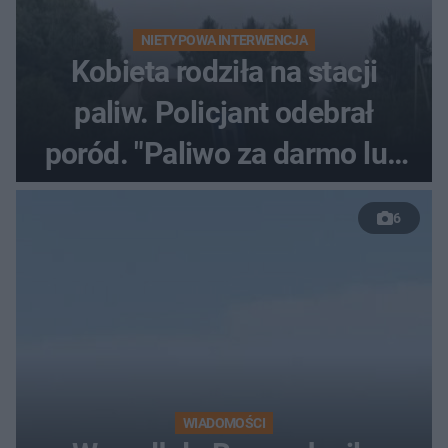
NIETYPOWA INTERWENCJA
Kobieta rodziła na stacji
paliw. Policjant odebrał
poród. "Paliwo za darmo lub
50 %!"
6
WIADOMOŚCI