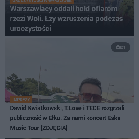
UROCZYSTOŚCI W WARSZAWIE
Warszawiacy oddali hołd ofiarom
rzezi Woli. Łzy wzruszenia podczas
uroczystości
21
IMPREZY
Dawid Kwiatkowski, T.Love i TEDE rozgrzali
publiczność w Ełku. Za nami koncert Eska
Music Tour [ZDJĘCIA]