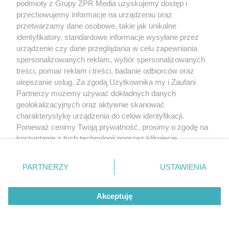
podmioty z Grupy ZPR Media uzyskujemy dostęp i
Ewa Woydyłło kaja się po
przechowujemy informacje na urządzeniu oraz
skandalicznych słowach o Idze
przetwarzamy dane osobowe, takie jak unikalne
Świątek. "Jest mi wstyd"
identyfikatory, standardowe informacje wysyłane przez
urządzenie czy dane przeglądania w celu zapewniania
spersonalizowanych reklam, wybór spersonalizowanych
ZOBACZ WIĘCEJ
treści, pomiar reklam i treści, badanie odbiorców oraz
ulepszanie usług. Za zgodą Użytkownika my i Zaufani
Partnerzy możemy używać dokładnych danych
geolokalizacyjnych oraz aktywnie skanować
charakterystykę urządzenia do celów identyfikacji.
Ponieważ cenimy Twoją prywatność, prosimy o zgodę na
korzystanie z tych technologii poprzez kliknięcie
„Akceptuję”. Zgoda jest dobrowolna i zawsze możesz ją
zmienić/wycofać klikając przycisk ustawień prywatności
PARTNERZY
USTAWIENIA
znajdujący się w lewym dolnym rogu strony
. Niektóre
rodzaje przetwarzania danych nie wymagają zgody
Akceptuję
użytkownika, ale masz prawo sprzeciwić się takiemu
przetwarzaniu. Preferencje będą miały zastosowanie tylko
na tej witrynie.