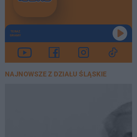
TERAZ
GRAMY
NAJNOWSZE Z DZIAŁU ŚLĄSKIE