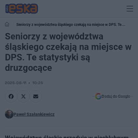
Seniorzy z województwa śląskiego czekają na miejsce w DPS. Te
statystyki są druzgocące
Seniorzy z województwa
śląskiego czekają na miejsce w
DPS. Te statystyki są
druzgocące
2025-06-11
10:25
Dodaj do Google
Paweł Szałankiewicz
Województwo śląskie przoduje w niechlubnym