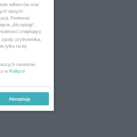
anie odbiorców oraz
nych danych
kacji. Ponieważ
ięcie „Akceptuję”.
ywatności znajdujący
ą zgody użytkownika,
 tylko na tej
 naszych serwisów
esz w
Polityce
Akceptuję