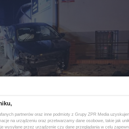
niku,
fanych partnerów oraz inne podmioty z Grupy ZPR Media uzyskujem
cje na urządzeniu oraz przetwarzamy dane osobowe, takie jak unika
żer forda, a także dwie pasażerki fiata w wieku 30 i 61 lat
je wysyłane przez urządzenie czy dane przeglądania w celu zapewn