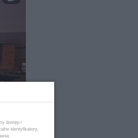
y dostęp i
lne identyfikatory,
. Rybniccy
iania