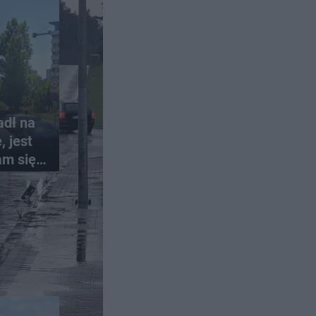
adł na
 jest
am się