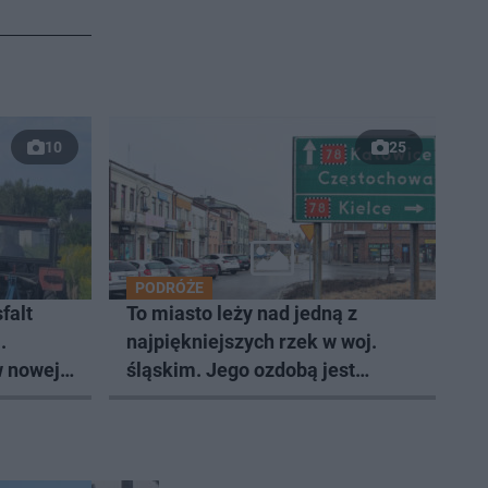
10
25
PODRÓŻE
falt
To miasto leży nad jedną z
.
najpiękniejszych rzek w woj.
w nowej
śląskim. Jego ozdobą jest
zabytkowy pałac