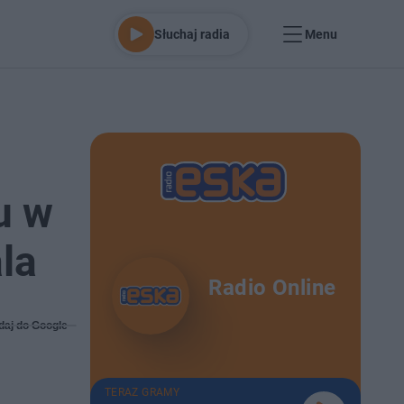
Słuchaj radia
Menu
u w
la
Radio Online
daj do Google
TERAZ GRAMY