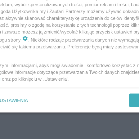
 okoliczności i przyczyn wypadku.
klam, wybór spersonalizowanych treści, pomiar reklam i treści, bad
 zgodą Użytkownika my i Zaufani Partnerzy możemy używać dokład
az aktywnie skanować charakterystykę urządzenia do celów identyfi
ść, prosimy o zgodę na korzystanie z tych technologii poprzez klikn
a i zawsze możesz ją zmienić/wycofać klikając przycisk ustawień pr
ogu strony
. Niektóre rodzaje przetwarzania danych nie wymagaj
iwić się takiemu przetwarzaniu. Preferencje będą miały zastosowanie
szymi informacjami, abyś mógł świadomie i komfortowo korzystać z
gółowe informacje dotyczące przetwarzania Twoich danych znajdzi
s
oraz po kliknięciu w „Ustawienia”.
USTAWIENIA