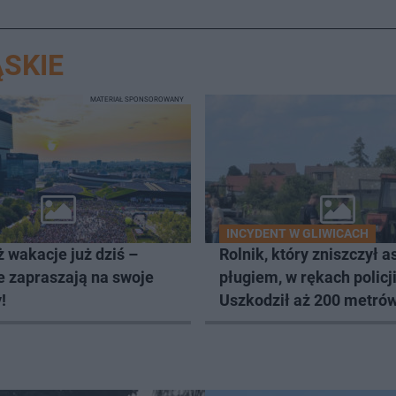
SKIE
MATERIAŁ SPONSOROWANY
INCYDENT W GLIWICACH
 wakacje już dziś –
Rolnik, który zniszczył as
e zapraszają na swoje
pługiem, w rękach policji
!
Uszkodził aż 200 metró
drogi