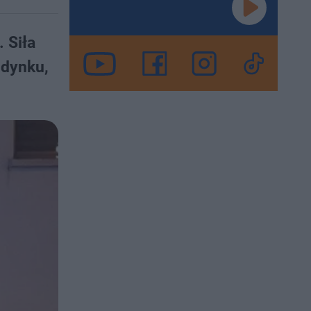
 Siła
udynku,