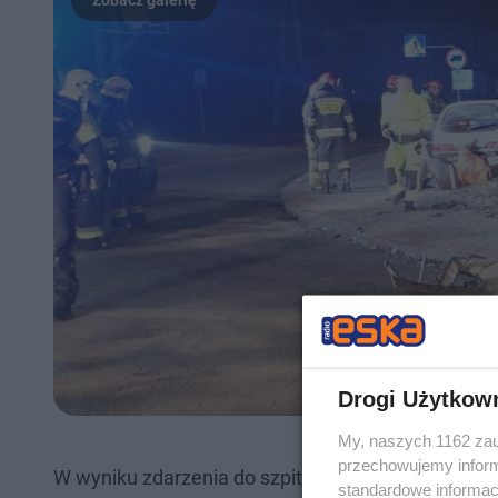
Drogi Użytkow
My, naszych 1162 zau
przechowujemy informa
W wyniku zdarzenia do szpitala trafił 46-letni pasa
standardowe informac