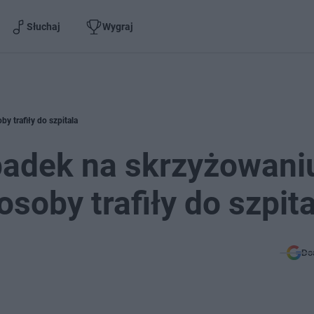
Słuchaj
Wygraj
 trafiły do szpitala
padek na skrzyżowani
soby trafiły do szpita
Do