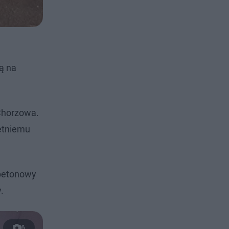
ą na
Chorzowa.
letniemu
 betonowy
.
6