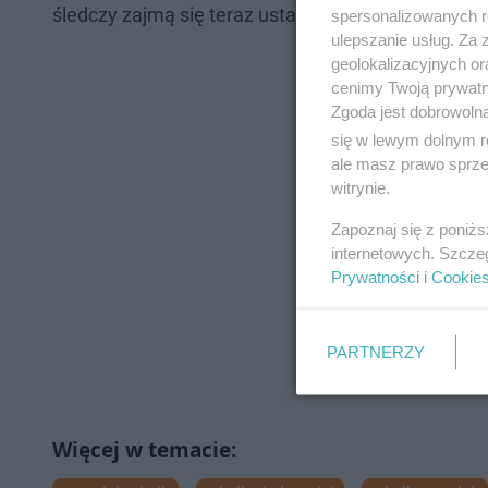
śledczy zajmą się teraz ustaleniem szczegółowych
spersonalizowanych re
ulepszanie usług. Za
geolokalizacyjnych or
cenimy Twoją prywatno
Zgoda jest dobrowoln
się w lewym dolnym r
ale masz prawo sprzec
witrynie.
Zapoznaj się z poniż
internetowych. Szcze
Prywatności
i
Cookie
PARTNERZY