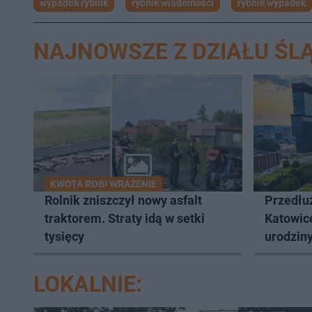
wypadek rybnik
rybnik wiadomości
rybnik wypadek
NAJNOWSZE Z DZIAŁU ŚLĄ
KWOTA ROBI WRAŻENIE
Rolnik zniszczył nowy asfalt
Przedłuż
traktorem. Straty idą w setki
Katowic
tysięcy
urodziny
LOKALNIE: