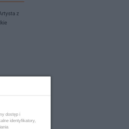
Artysta z
lkie
y dostęp i
lne identyfikatory,
iania