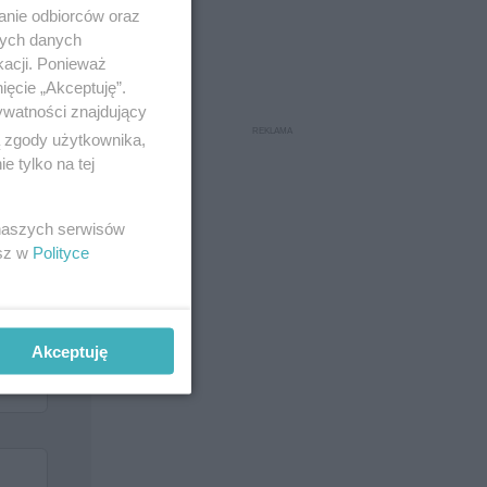
anie odbiorców oraz
nych danych
kacji. Ponieważ
ięcie „Akceptuję”.
ywatności znajdujący
ą zgody użytkownika,
 tylko na tej
 naszych serwisów
esz w
Polityce
Akceptuję