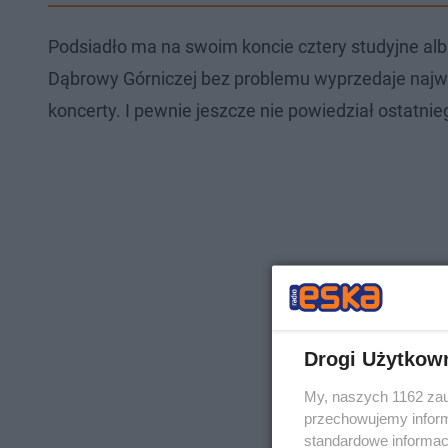
Podsiadło ma na swoim koncie cztery studyjne albu
Dąbrowy Górniczej bez problemu wyprzedaje najwięk
koncerty. I pewnie jeszcze nie powiedział ostatn
Drogi Użytkow
My, naszych 1162 zau
przechowujemy informa
standardowe informac