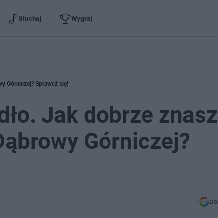
Słuchaj
Wygraj
wy Górniczej? Sprawdź się!
dło. Jak dobrze znasz
 Dąbrowy Górniczej?
Do