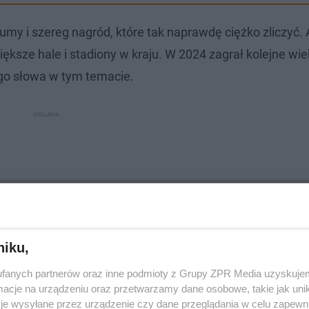
my i szereg nagród, które tak naprawdę ciężko zliczyć. 
sze hale i stadiony w kraju. W 2024 zagrał kolejne wie
iego słowa w tym temacie.
niku,
fanych partnerów oraz inne podmioty z Grupy ZPR Media uzyskujem
cje na urządzeniu oraz przetwarzamy dane osobowe, takie jak unika
je wysyłane przez urządzenie czy dane przeglądania w celu zapewn