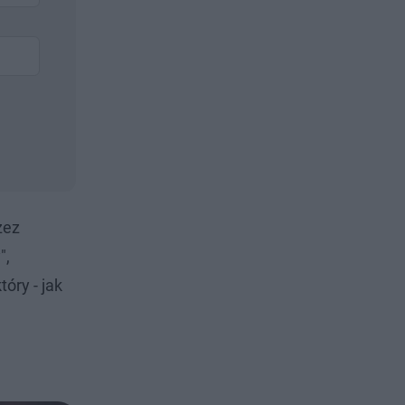
zez
",
óry - jak