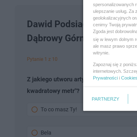
spersonalizowanych re
ulepszanie usług. Za
geolokalizacyjnych or
Dawid Podsiadło QUIZ. Jak
cenimy Twoją prywatno
Zgoda jest dobrowoln
Dąbrowy Górniczej?
się w lewym dolnym r
ale masz prawo sprzec
witrynie.
Pytanie 1 z 10
Zapoznaj się z poniż
internetowych. Szcze
Prywatności
i
Cookie
Z jakiego utworu artysty pochodzi ten f
kwadratowy metr"?
PARTNERZY
To co masz Ty!
Bela