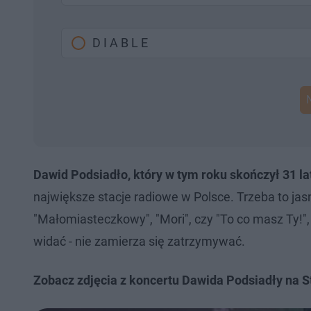
D I A B L E
Dawid Podsiadło, który w tym roku skończył 31 lat
największe stacje radiowe w Polsce. Trzeba to jasno
"Małomiasteczkowy", "Mori", czy "To co masz Ty!"
widać - nie zamierza się zatrzymywać.
Zobacz zdjęcia z koncertu Dawida Podsiadły na S