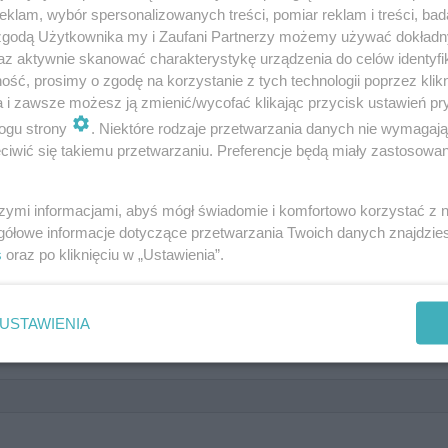
klam, wybór spersonalizowanych treści, pomiar reklam i treści, bad
 zgodą Użytkownika my i Zaufani Partnerzy możemy używać dokład
az aktywnie skanować charakterystykę urządzenia do celów identyfi
 dobrze znasz przeboje artysty z
ść, prosimy o zgodę na korzystanie z tych technologii poprzez klikn
a i zawsze możesz ją zmienić/wycofać klikając przycisk ustawień pr
ogu strony
. Niektóre rodzaje przetwarzania danych nie wymagaj
iwić się takiemu przetwarzaniu. Preferencje będą miały zastosowanie
szymi informacjami, abyś mógł świadomie i komfortowo korzystać z
gółowe informacje dotyczące przetwarzania Twoich danych znajdzi
s
oraz po kliknięciu w „Ustawienia”.
ragment: "A ja tańczę drugi dzień, mam swój
USTAWIENIA