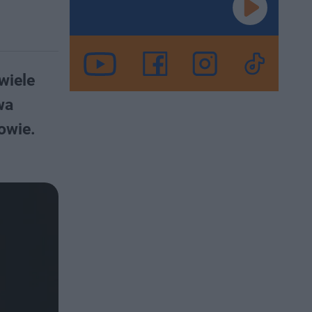
wiele
wa
owie.