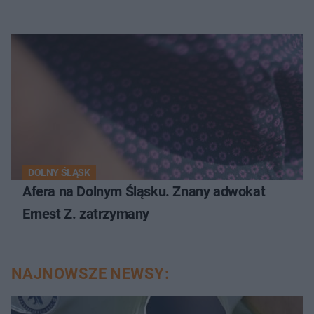
DOLNY ŚLĄSK
Afera na Dolnym Śląsku. Znany adwokat
Ernest Z. zatrzymany
NAJNOWSZE NEWSY: