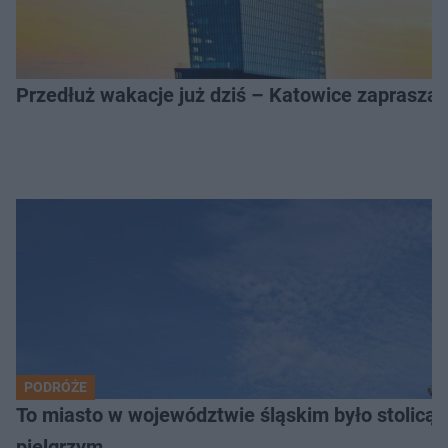
Przedłuż wakacje już dziś – Katowice zapraszaj
PODRÓŻE
To miasto w województwie śląskim było stolicą
pielgrzym