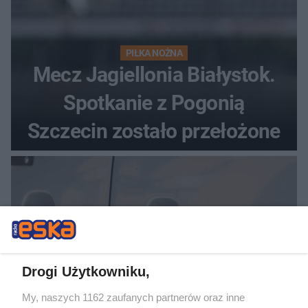
PIŁKA NOŻNA
Mecz Jagiellonia Białystok.
Spotkanie z Pogonią
Szczecin zostało przełożone
Drogi Użytkowniku,
My, naszych 1162 zaufanych partnerów oraz inne