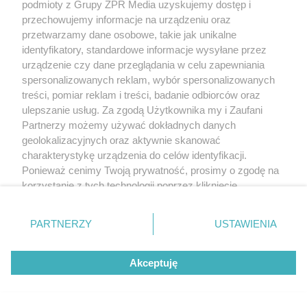
Oszustwo „na lekarza” w Gdańsku.
podmioty z Grupy ZPR Media uzyskujemy dostęp i
przechowujemy informacje na urządzeniu oraz
19-latek zatrzymany w mieszkaniu
przetwarzamy dane osobowe, takie jak unikalne
seniora
identyfikatory, standardowe informacje wysyłane przez
urządzenie czy dane przeglądania w celu zapewniania
spersonalizowanych reklam, wybór spersonalizowanych
treści, pomiar reklam i treści, badanie odbiorców oraz
ulepszanie usług. Za zgodą Użytkownika my i Zaufani
Partnerzy możemy używać dokładnych danych
geolokalizacyjnych oraz aktywnie skanować
charakterystykę urządzenia do celów identyfikacji.
Ponieważ cenimy Twoją prywatność, prosimy o zgodę na
korzystanie z tych technologii poprzez kliknięcie
„Akceptuję”. Zgoda jest dobrowolna i zawsze możesz ją
zmienić/wycofać klikając przycisk ustawień prywatności
Rozbita grupa narkotykowa w
PARTNERZY
USTAWIENIA
znajdujący się w lewym dolnym rogu strony
. Niektóre
Warszawie i regionach. Sześć osób
rodzaje przetwarzania danych nie wymagają zgody
usłyszało zarzuty
Akceptuję
użytkownika, ale masz prawo sprzeciwić się takiemu
przetwarzaniu. Preferencje będą miały zastosowanie tylko
na tej witrynie.