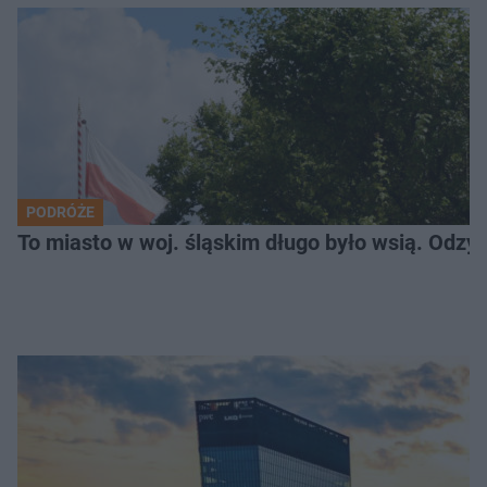
PODRÓŻE
To miasto w woj. śląskim długo było wsią. Odzy