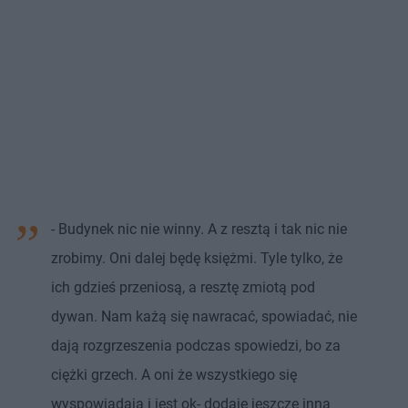
- Budynek nic nie winny. A z resztą i tak nic nie
zrobimy. Oni dalej będę księżmi. Tyle tylko, że
ich gdzieś przeniosą, a resztę zmiotą pod
dywan. Nam każą się nawracać, spowiadać, nie
dają rozgrzeszenia podczas spowiedzi, bo za
ciężki grzech. A oni że wszystkiego się
wyspowiadają i jest ok- dodaje jeszcze inna