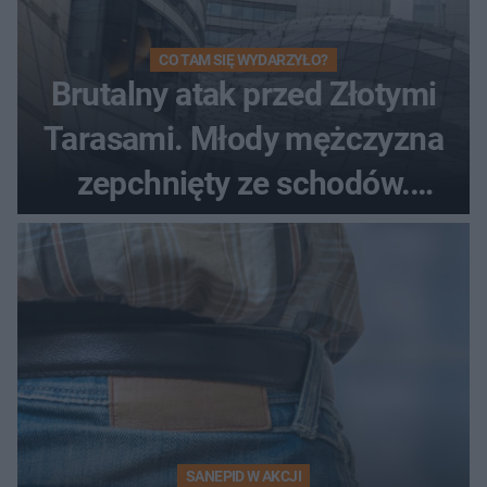
CO TAM SIĘ WYDARZYŁO?
Brutalny atak przed Złotymi
Tarasami. Młody mężczyzna
zepchnięty ze schodów.
Szokujące nagranie krąży po
sieci
SANEPID W AKCJI