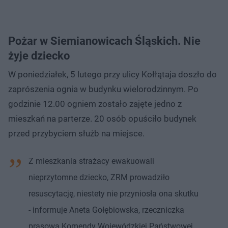
Pożar w Siemianowicach Śląskich. Nie
żyje dziecko
W poniedziałek, 5 lutego przy ulicy Kołłątaja doszło do
zaprószenia ognia w budynku wielorodzinnym. Po
godzinie 12.00 ogniem zostało zajęte jedno z
mieszkań na parterze. 20 osób opuściło budynek
przed przybyciem służb na miejsce.
Z mieszkania strażacy ewakuowali
nieprzytomne dziecko, ZRM prowadziło
resuscytację, niestety nie przyniosła ona skutku
- informuje Aneta Gołębiowska, rzeczniczka
prasowa Komendy Wojewódzkiej Państwowej