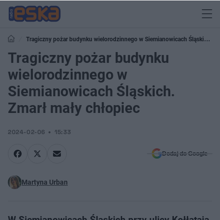
Tragiczny pożar budynku wielorodzinnego w Siemianowicach Śląskich.
Zmarł mały chłopiec
Tragiczny pożar budynku
wielorodzinnego w
Siemianowicach Śląskich.
Zmarł mały chłopiec
2024-02-06
15:33
Dodaj do Google
Martyna Urban
W Siemianowicach Śląskich przy ulicy Kołłątaja