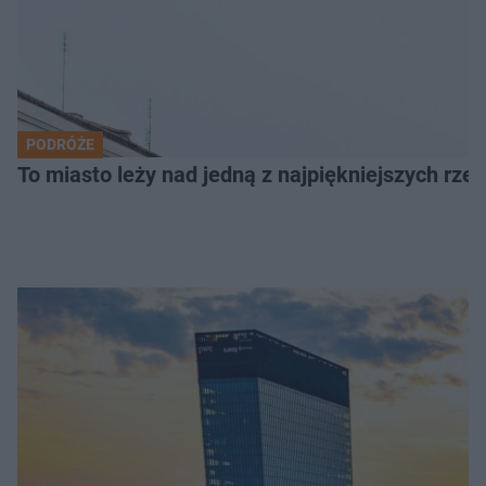
PODRÓŻE
To miasto leży nad jedną z najpiękniejszych rze