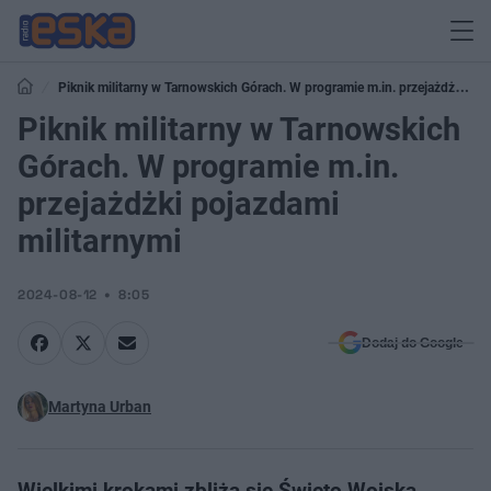
Piknik militarny w Tarnowskich Górach. W programie m.in. przejażdżki
pojazdami militarnymi
Piknik militarny w Tarnowskich
Górach. W programie m.in.
przejażdżki pojazdami
militarnymi
2024-08-12
8:05
Dodaj do Google
Martyna Urban
Wielkimi krokami zbliża się Święto Wojska