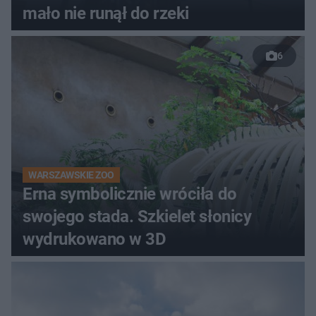
mało nie runął do rzeki
6
WARSZAWSKIE ZOO
Erna symbolicznie wróciła do
swojego stada. Szkielet słonicy
wydrukowano w 3D