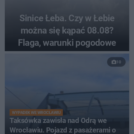
Sinice Łeba. Czy w Łebie
można się kąpać 08.08?
Flaga, warunki pogodowe
10
WYPADEK WE WROCŁAWIU
Taksówka zawisła nad Odrą we
Wrocławiu. Pojazd z pasażerami o