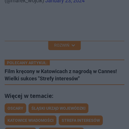
(@marek_wojcik)
January 23, 2024
ROZWIŃ
POLECANY ARTYKUŁ:
Film kręcony w Katowicach z nagrodą w Cannes!
Wielki sukces "Strefy interesów"
OSCARY
ŚLĄSKI URZĄD WOJEWÓDZKI
KATOWICE WIADOMOŚCI
STREFA INTERESÓW