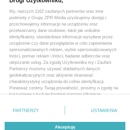
Drogi Użytkowniku,
My, naszych 1162 zaufanych partnerów oraz inne
Żaden utwór zamieszczony w serwisie nie może być powielany i
podmioty z Grupy ZPR Media uzyskujemy dostęp i
rozpowszechniany lub dalej rozpowszechniany w jakikolwiek sposób (w
tym także elektroniczny lub mechaniczny) na jakimkolwiek polu
przechowujemy informacje na urządzeniu oraz
eksploatacji w jakiejkolwiek formie, włącznie z umieszczaniem w Internecie
przetwarzamy dane osobowe, takie jak unikalne
bez pisemnej zgody właściciela praw. Jakiekolwiek użycie lub
wykorzystanie utworów w całości lub w części z naruszeniem prawa, tzn.
identyfikatory, standardowe informacje wysyłane przez
bez właściwej zgody, jest zabronione pod groźbą kary i może być ścigane
urządzenie czy dane przeglądania w celu zapewniania
prawnie.
spersonalizowanych reklam, wybór spersonalizowanych
treści, pomiar reklam i treści, badanie odbiorców oraz
ulepszanie usług. Za zgodą Użytkownika my i Zaufani
Partnerzy możemy używać dokładnych danych
geolokalizacyjnych oraz aktywnie skanować
charakterystykę urządzenia do celów identyfikacji.
O nas
Ponieważ cenimy Twoją prywatność, prosimy o zgodę na
korzystanie z tych technologii poprzez kliknięcie
Informacje prawne
„Akceptuję”. Zgoda jest dobrowolna i zawsze możesz ją
zmienić/wycofać klikając przycisk ustawień prywatności
Nasze serwisy
PARTNERZY
USTAWIENIA
znajdujący się w lewym dolnym rogu strony
. Niektóre
rodzaje przetwarzania danych nie wymagają zgody
© 2026 Grupa ZPR Media
Akceptuję
użytkownika, ale masz prawo sprzeciwić się takiemu