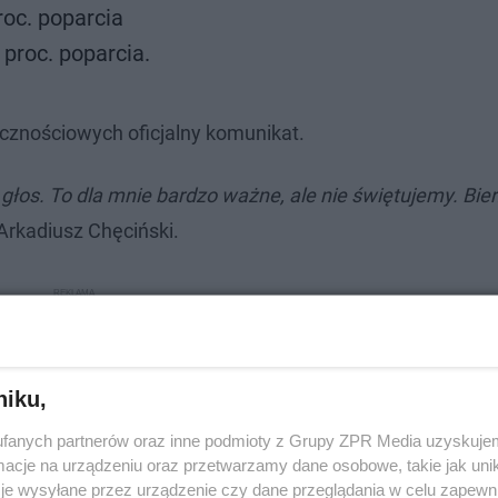
roc. poparcia
 proc. poparcia.
cznościowych oficjalny komunikat.
łos. To dla mnie bardzo ważne, ale nie świętujemy. Bie
Arkadiusz Chęciński.
niku,
fanych partnerów oraz inne podmioty z Grupy ZPR Media uzyskujem
cje na urządzeniu oraz przetwarzamy dane osobowe, takie jak unika
je wysyłane przez urządzenie czy dane przeglądania w celu zapewn