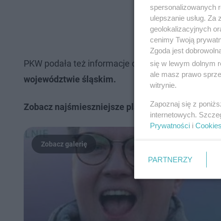
spersonalizowanych re
ulepszanie usług. Za
geolokalizacyjnych or
cenimy Twoją prywatno
Zgoda jest dobrowoln
PKW podała też informacje o frekwencji w Sosnowc
się w lewym dolnym r
ale masz prawo sprzec
województwie śląskim.
witrynie.
Zapoznaj się z poniż
Zobacz najśmieszniejsze plakaty wyborcze
internetowych. Szcze
Prywatności
i
Cookie
PARTNERZY