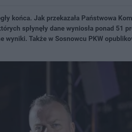
gły końca. Jak przekazała Państwowa Kom
tórych spłynęły dane wyniosła ponad 51 p
alne wyniki. Także w Sosnowcu PKW opublik