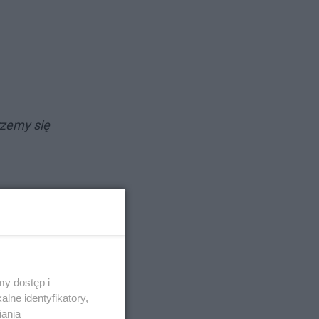
rzemy się
y dostęp i
lne identyfikatory,
iania