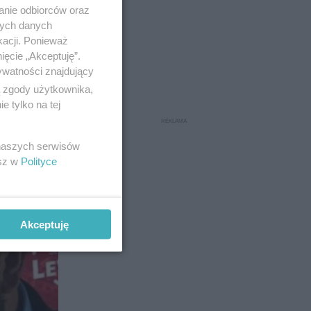
anie odbiorców oraz
nych danych
kacji. Ponieważ
ięcie „Akceptuję”.
ywatności znajdujący
encji w
ą zgody użytkownika,
 tylko na tej
 naszych serwisów
esz w
Polityce
43
Akceptuję