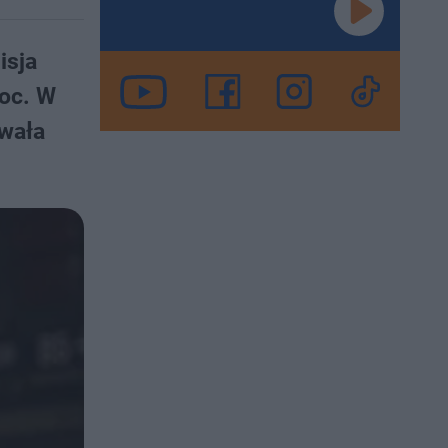
isja
roc. W
owała