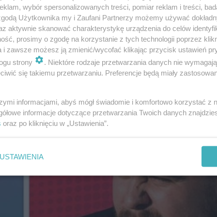
klam, wybór spersonalizowanych treści, pomiar reklam i treści, bad
 zgodą Użytkownika my i Zaufani Partnerzy możemy używać dokład
az aktywnie skanować charakterystykę urządzenia do celów identyfi
ść, prosimy o zgodę na korzystanie z tych technologii poprzez klikn
a i zawsze możesz ją zmienić/wycofać klikając przycisk ustawień pr
u, było to 44,98 proc. Jest to
jedna z najniższych frekw
ogu strony
. Niektóre rodzaje przetwarzania danych nie wymagaj
iwić się takiemu przetwarzaniu. Preferencje będą miały zastosowanie
szymi informacjami, abyś mógł świadomie i komfortowo korzystać z
gółowe informacje dotyczące przetwarzania Twoich danych znajdzi
s
oraz po kliknięciu w „Ustawienia”.
USTAWIENIA