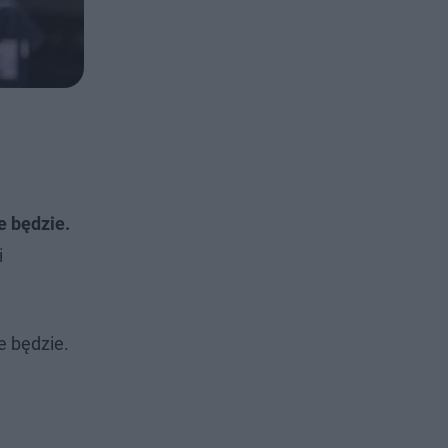
e będzie.
i
e będzie.