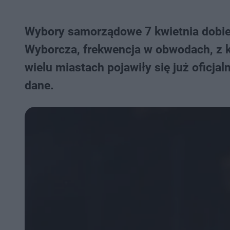
Wybory samorządowe 7 kwietnia dobie
Wyborcza, frekwencja w obwodach, z k
wielu miastach pojawiły się już oficj
dane.