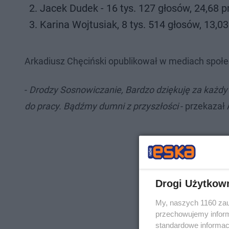
Jacek Dudek - 16 tys. 127 głosów, 24,68 p
Karina Wojtusiak, 8 tys. 514 głosów, 13,03
Arkadiusz Chęciński opublikował w mediach społe
-
Drodzy Sosnowiczanie, Bardzo dziękuję za każdy g
do pracy. Bądźmy dumni z przyszłości
- przekazał 
Drogi Użytkow
My, naszych 1160 zau
przechowujemy informa
standardowe informac