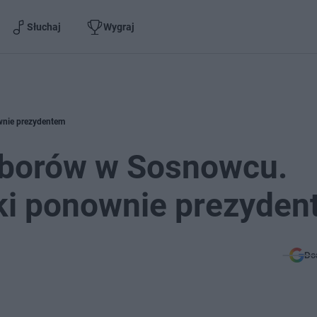
Słuchaj
Wygraj
wnie prezydentem
wyborów w Sosnowcu.
ki ponownie prezyde
Do