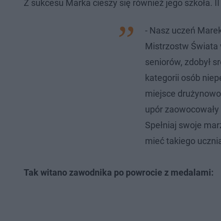
Z sukcesu Marka cieszy się również jego szkoła. 
- Nasz uczeń Marek
Mistrzostw Świata 
seniorów, zdobył 
kategorii osób nie
miejsce drużynowo!!
upór zaowocowały 
Spełniaj swoje marz
mieć takiego ucznia
Tak witano zawodnika po powrocie z medalami: