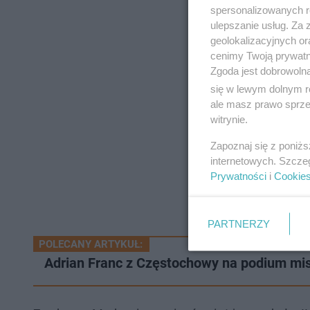
spersonalizowanych re
ulepszanie usług. Za
geolokalizacyjnych or
cenimy Twoją prywatno
Zgoda jest dobrowoln
się w lewym dolnym r
ale masz prawo sprzec
witrynie.
Zapoznaj się z poniż
internetowych. Szcze
Prywatności
i
Cookie
PARTNERZY
POLECANY ARTYKUŁ:
Adrian Franc z Częstochowy na podium mist