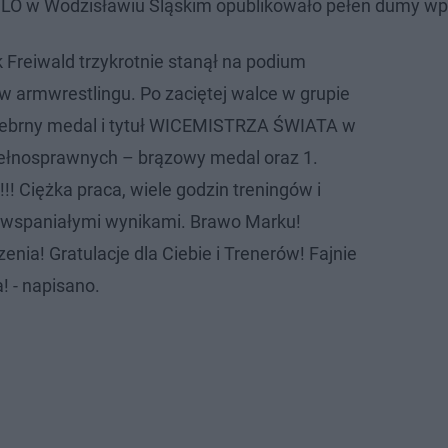
II LO w Wodzisławiu Śląskim opublikowało pełen dumy wp
 Freiwald trzykrotnie stanął na podium
w armwrestlingu. Po zaciętej walce w grupie
srebrny medal i tytuł WICEMISTRZA ŚWIATA w
pełnosprawnych – brązowy medal oraz 1.
! Ciężka praca, wiele godzin treningów i
wspaniałymi wynikami. Brawo Marku!
enia! Gratulacje dla Ciebie i Trenerów! Fajnie
! - napisano.