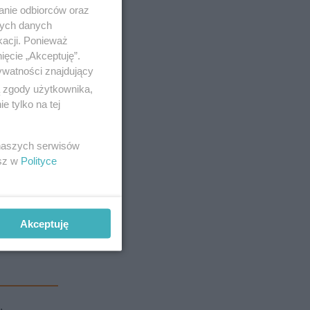
anie odbiorców oraz
nych danych
kacji. Ponieważ
ięcie „Akceptuję”.
ywatności znajdujący
ą zgody użytkownika,
 tylko na tej
 naszych serwisów
esz w
Polityce
Akceptuję