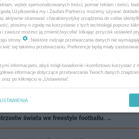
klam, wybór spersonalizowanych treści, pomiar reklam i treści, bad
 zgodą Użytkownika my i Zaufani Partnerzy możemy używać dokład
az aktywnie skanować charakterystykę urządzenia do celów identyfi
ść, prosimy o zgodę na korzystanie z tych technologii poprzez klikn
a i zawsze możesz ją zmienić/wycofać klikając przycisk ustawień pr
ogu strony
. Niektóre rodzaje przetwarzania danych nie wymagaj
iwić się takiemu przetwarzaniu. Preferencje będą miały zastosowanie
szymi informacjami, abyś mógł świadomie i komfortowo korzystać z
gółowe informacje dotyczące przetwarzania Twoich danych znajdzi
s
oraz po kliknięciu w „Ustawienia”.
USTAWIENIA
rzostw świata we freestyle footballu. …