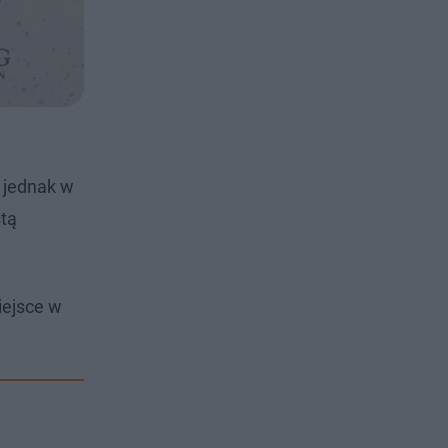
 jednak w
stą
iejsce w