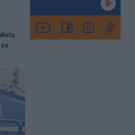
listą
 że