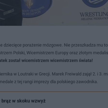
ne dziecięce porażenie mózgowe. Nie przeszkadza mu to
strzem Polski, Wicemistrzem Europy oraz złotym medali
atek został wicemistrzem wicemistrzem świata!
nika w Loutraki w Grecji. Marek Freiwald zajął 2. i 3. m
medale z tej rangi imprezy dla polskiego zawodnika.
ł brąz w skoku wzwyż