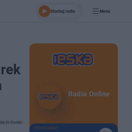
Słuchaj radia
Menu
arek
m
Radio Online
daj do Google
TERAZ GRAMY