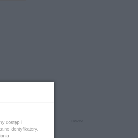
y dostęp i
lne identyfikatory,
iania