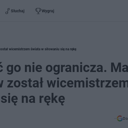
Słuchaj
Wygraj
stał wicemistrzem świata w siłowaniu się na rękę
 go nie ogranicza. M
w został wicemistrze
się na rękę
Do