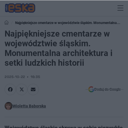
Najpiękniejsze cmentarze w województwie śląskim. Monumentalna
architektura i setki ludzkich historii
Najpiękniejsze cmentarze w
województwie śląskim.
Monumentalna architektura i
setki ludzkich historii
2025-10-22
16:35
Dodaj do Google
Wioletta Baborska
Województwo śląskie skrywa w sobie niezwykłe