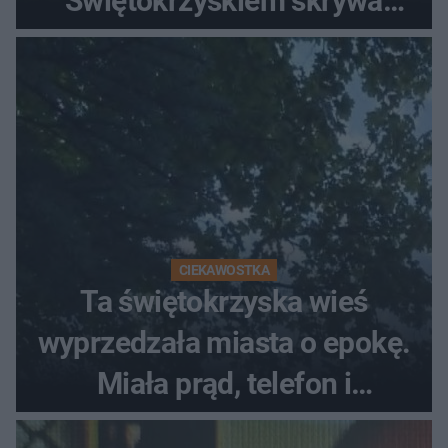
Świętokrzyskiem skrywa
zabytki, bywał tu nawet król
CIEKAWOSTKA
Ta świętokrzyska wieś
wyprzedzała miasta o epokę.
Miała prąd, telefon i
luksusowe auto