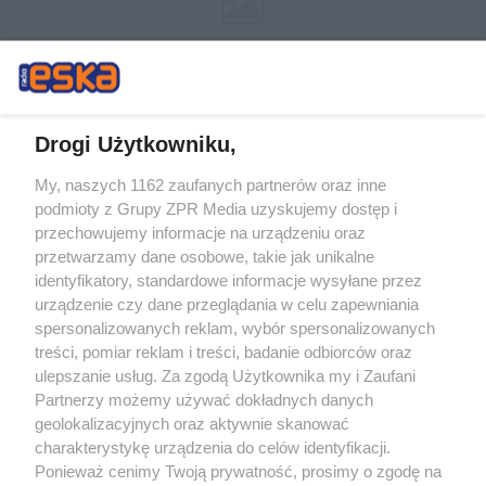
Drogi Użytkowniku,
My, naszych 1162 zaufanych partnerów oraz inne
Żaden utwór zamieszczony w serwisie nie może być powielany i
podmioty z Grupy ZPR Media uzyskujemy dostęp i
rozpowszechniany lub dalej rozpowszechniany w jakikolwiek sposób (w
tym także elektroniczny lub mechaniczny) na jakimkolwiek polu
przechowujemy informacje na urządzeniu oraz
eksploatacji w jakiejkolwiek formie, włącznie z umieszczaniem w Internecie
przetwarzamy dane osobowe, takie jak unikalne
bez pisemnej zgody właściciela praw. Jakiekolwiek użycie lub
identyfikatory, standardowe informacje wysyłane przez
wykorzystanie utworów w całości lub w części z naruszeniem prawa, tzn.
bez właściwej zgody, jest zabronione pod groźbą kary i może być ścigane
urządzenie czy dane przeglądania w celu zapewniania
prawnie.
spersonalizowanych reklam, wybór spersonalizowanych
treści, pomiar reklam i treści, badanie odbiorców oraz
ulepszanie usług. Za zgodą Użytkownika my i Zaufani
Partnerzy możemy używać dokładnych danych
geolokalizacyjnych oraz aktywnie skanować
charakterystykę urządzenia do celów identyfikacji.
Ponieważ cenimy Twoją prywatność, prosimy o zgodę na
O nas