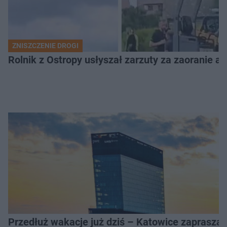
ZNISZCZENIE DROGI
Rolnik z Ostropy usłyszał zarzuty za zaoranie as
Przedłuż wakacje już dziś – Katowice zapraszaj