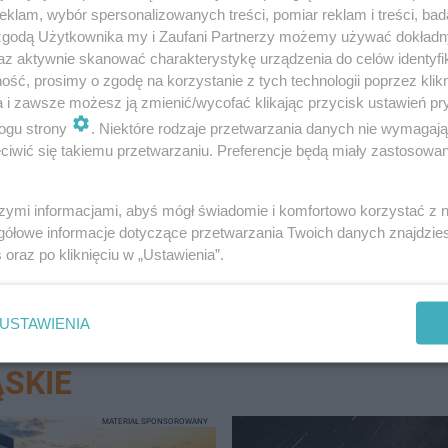
klam, wybór spersonalizowanych treści, pomiar reklam i treści, bad
 zgodą Użytkownika my i Zaufani Partnerzy możemy używać dokład
az aktywnie skanować charakterystykę urządzenia do celów identyfi
ść, prosimy o zgodę na korzystanie z tych technologii poprzez klikn
a i zawsze możesz ją zmienić/wycofać klikając przycisk ustawień pr
ogu strony
. Niektóre rodzaje przetwarzania danych nie wymagaj
iwić się takiemu przetwarzaniu. Preferencje będą miały zastosowanie
 ul. 3 Maja aż pod siedzibę Tauronu, gdzie głośno wyrazi
rynku paliw służących do ogrzewania.
szymi informacjami, abyś mógł świadomie i komfortowo korzystać z
gółowe informacje dotyczące przetwarzania Twoich danych znajdzi
s
oraz po kliknięciu w „Ustawienia”.
USTAWIENIA
SKIE
MATERIAŁ SPONSOROWANY