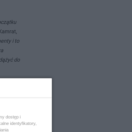
oczątku
Kamrat,
enty i to
wa
 dążyć do
y dostęp i
lne identyfikatory,
iania