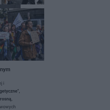
protestów
u,
znym
j i
getyczne",
 rosną,
liwowych