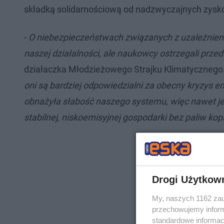
składką solidarnościową od nadzwyczajnych zysk
-
O niebezpieczeństwach związanych z uzależnieni
naszej działalności, ale naukowcy ostrzegali przed
działaczka Młodzieżowego Strajku Klimatycznego.
oni są bardziej odpowiedzialni za obecny kryzys 
obnażyła słabość naszego systemu, więc nawet jeż
stabilnej, niskoemisyjnej gospodarki bez paliw kop
Drogi Użytkow
My, naszych 1162 zau
przechowujemy informa
standardowe informac