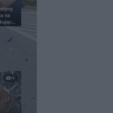
ntyny.
na na
kujące
ci
10