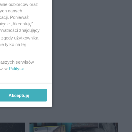
anie odbiorców oraz
nych danych
kacji. Ponieważ
ięcie „Akceptuję”.
ywatności znajdujący
ą zgody użytkownika,
 tylko na tej
li swoje
 naszych serwisów
esz w
Polityce
Akceptuję