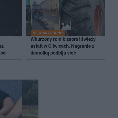
NIEWIARYGODNE!
Wkurzony rolnik zaorał świeży
sz
asfalt w Gliwicach. Nagranie z
ści
demolką podbija sieć