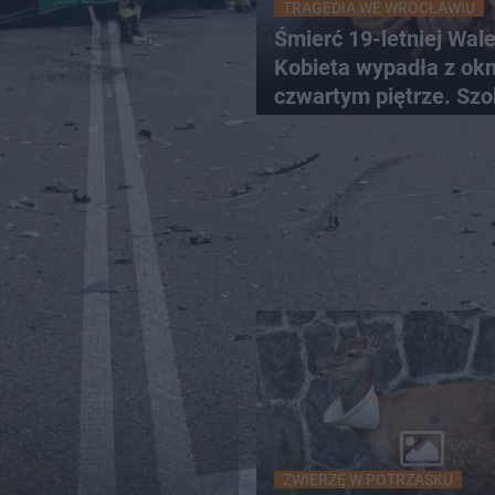
TRAGEDIA WE WROCŁAWIU
Śmierć 19-letniej Wale
Kobieta wypadła z ok
czwartym piętrze. Szo
nagranie trafiło do sie
ZWIERZĘ W POTRZASKU