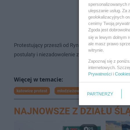
spersonalizowanych re
ulepszanie usług. Za
geolokalizacyjnych or
cenimy Twoją prywatno
Zgoda jest dobrowoln
się w lewym dolnym r
ale masz prawo sprzec
Protestujący przeszli od Rynku w Katowicach przez
witrynie.
postulaty i niezadowolenie z obecnej sytuacji na 
Zapoznaj się z poniż
internetowych. Szcze
Prywatności
i
Cookie
katowice protest
młodzieżowy strajk klimatyczny
PARTNERZY
NAJNOWSZE Z DZIAŁU ŚLĄ
25