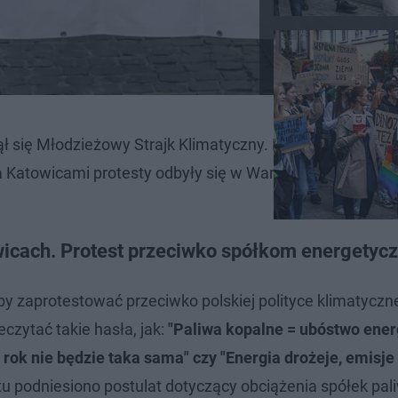
ł się Młodzieżowy Strajk Klimatyczny. Był on jednym z 
a Katowicami protesty odbyły się w Warszawie, Wrocławi
wicach. Protest przeciwko spółkom energetyc
y zaprotestować przeciwko polskiej polityce klimatyczne
zytać takie hasła, jak:
"Paliwa kopalne = ubóstwo ener
a rok nie będzie taka sama" czy "Energia drożeje, emisje
tu podniesiono postulat dotyczący obciążenia spółek pa