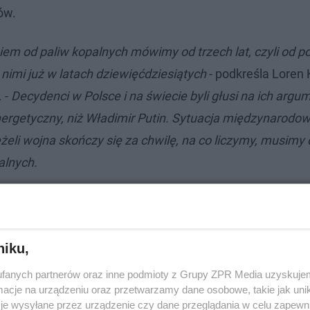
ów.
em od paliw kopalnych mówimy od trzech lat, czyli od p
 nimi już w latach dziewięćdziesiątych
- podkreśla Loren 
 -
Decydenci w Polsce i na świecie byli głusi na ich argum
energetyczny, niż Władimir Putin. Sytuacja międzynarodo
eli wojna skończy się za chwilę, na co liczymy, musimy
alnych.
niku,
fanych partnerów oraz inne podmioty z Grupy ZPR Media uzyskujem
cje na urządzeniu oraz przetwarzamy dane osobowe, takie jak unika
je wysyłane przez urządzenie czy dane przeglądania w celu zapewn