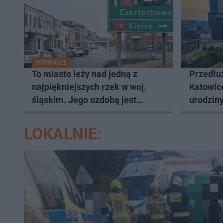
PODRÓŻE
To miasto leży nad jedną z
Przedłuż
najpiękniejszych rzek w woj.
Katowic
śląskim. Jego ozdobą jest
urodziny
zabytkowy pałac
LOKALNIE: