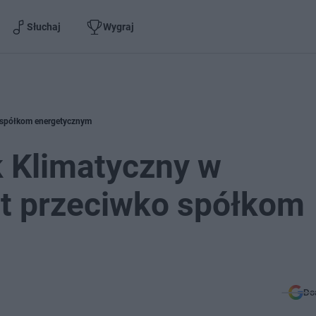
Słuchaj
Wygraj
o spółkom energetycznym
k Klimatyczny w
st przeciwko spółkom
Do