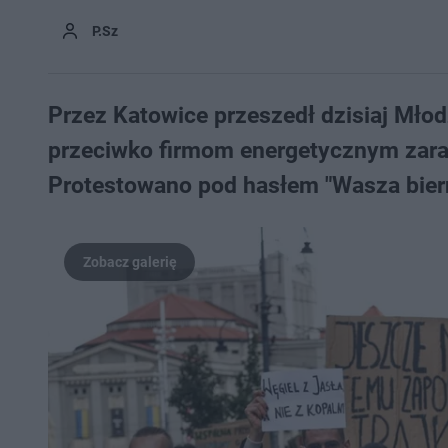
P.Sz
Przez Katowice przeszedł dzisiaj Mło
przeciwko firmom energetycznym zarab
Protestowano pod hasłem "Wasza biern