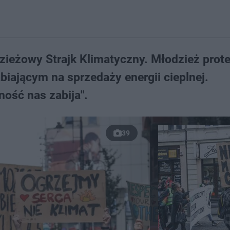
dzieżowy Strajk Klimatyczny. Młodzież prot
iającym na sprzedaży energii cieplnej.
ość nas zabija".
39