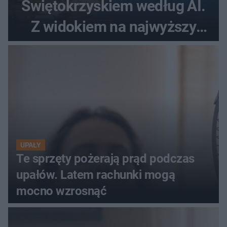
Świętokrzyskiem według AI.
Z widokiem na najwyższy
szczyt Gór Świętokrzyskich
UPAŁY
Te sprzęty pożerają prąd podczas
upałów. Latem rachunki mogą
mocno wzrosnąć