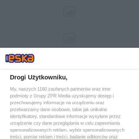
Drogi Użytkowniku,
My, naszych 1160 zaufanych partnerów oraz inne
Żaden utwór zamieszczony w serwisie nie może być powielany i
podmioty z Grupy ZPR Media uzyskujemy dostęp i
rozpowszechniany lub dalej rozpowszechniany w jakikolwiek sposób (w
tym także elektroniczny lub mechaniczny) na jakimkolwiek polu
przechowujemy informacje na urządzeniu oraz
eksploatacji w jakiejkolwiek formie, włącznie z umieszczaniem w Internecie
przetwarzamy dane osobowe, takie jak unikalne
bez pisemnej zgody właściciela praw. Jakiekolwiek użycie lub
wykorzystanie utworów w całości lub w części z naruszeniem prawa, tzn.
identyfikatory, standardowe informacje wysyłane przez
bez właściwej zgody, jest zabronione pod groźbą kary i może być ścigane
urządzenie czy dane przeglądania w celu zapewniania
prawnie.
spersonalizowanych reklam, wybór spersonalizowanych
treści, pomiar reklam i treści, badanie odbiorców oraz