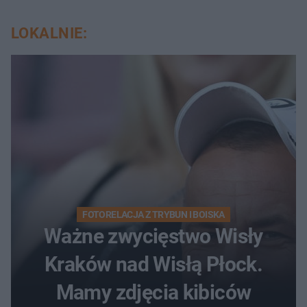
LOKALNIE:
FOTORELACJA Z TRYBUN I BOISKA
Ważne zwycięstwo Wisły
Kraków nad Wisłą Płock.
Mamy zdjęcia kibiców