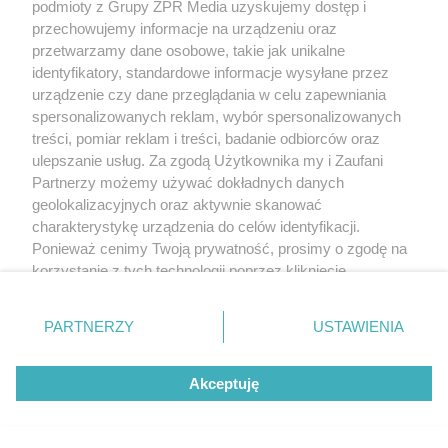
podmioty z Grupy ZPR Media uzyskujemy dostęp i
przechowujemy informacje na urządzeniu oraz
przetwarzamy dane osobowe, takie jak unikalne
identyfikatory, standardowe informacje wysyłane przez
Żaden utwór zamieszczony w serwisie nie może być powielany i
urządzenie czy dane przeglądania w celu zapewniania
rozpowszechniany lub dalej rozpowszechniany w jakikolwiek sposób (w
spersonalizowanych reklam, wybór spersonalizowanych
tym także elektroniczny lub mechaniczny) na jakimkolwiek polu
treści, pomiar reklam i treści, badanie odbiorców oraz
eksploatacji w jakiejkolwiek formie, włącznie z umieszczaniem w Internecie
bez pisemnej zgody właściciela praw. Jakiekolwiek użycie lub
ulepszanie usług. Za zgodą Użytkownika my i Zaufani
wykorzystanie utworów w całości lub w części z naruszeniem prawa, tzn.
Partnerzy możemy używać dokładnych danych
bez właściwej zgody, jest zabronione pod groźbą kary i może być ścigane
prawnie.
geolokalizacyjnych oraz aktywnie skanować
charakterystykę urządzenia do celów identyfikacji.
Ponieważ cenimy Twoją prywatność, prosimy o zgodę na
korzystanie z tych technologii poprzez kliknięcie
„Akceptuję”. Zgoda jest dobrowolna i zawsze możesz ją
zmienić/wycofać klikając przycisk ustawień prywatności
PARTNERZY
USTAWIENIA
znajdujący się w lewym dolnym rogu strony
. Niektóre
O nas
rodzaje przetwarzania danych nie wymagają zgody
Akceptuję
użytkownika, ale masz prawo sprzeciwić się takiemu
Informacje prawne
przetwarzaniu. Preferencje będą miały zastosowanie tylko
Nasze serwisy
na tej witrynie.