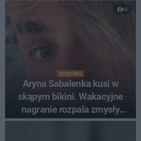
62
ROZRYWKA
Aryna Sabalenka kusi w
skąpym bikini. Wakacyjne
nagranie rozpala zmysły
fanów