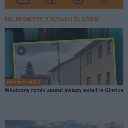
NAJNOWSZE Z DZIAŁU ŚLĄSKIE
NIEWIARYGODNE!
Wkurzony rolnik zaorał świeży asfalt w Gliwicac