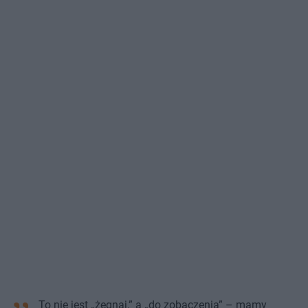
To nie jest „żegnaj,” a „do zobaczenia” – mamy