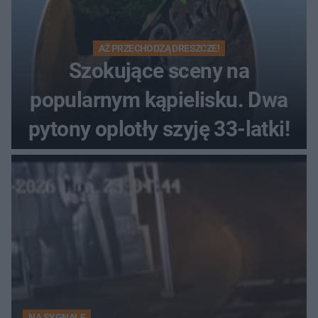
AŻ PRZECHODZĄ DRESZCZE!
Szokujące sceny na
popularnym kąpielisku. Dwa
pytony oplotły szyję 33-latki!
NA SYGNALE