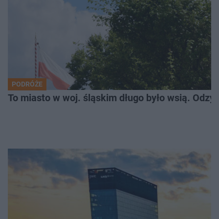
PODRÓŻE
To miasto w woj. śląskim długo było wsią. Odzy