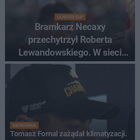
LEAGUES CUP
Bramkarz Necaxy
przechytrzył Roberta
Lewandowskiego. W sieci
krąży wideo z tego pojedynku
SIATKÓWKA
Tomasz Fornal zażądał klimatyzacji.