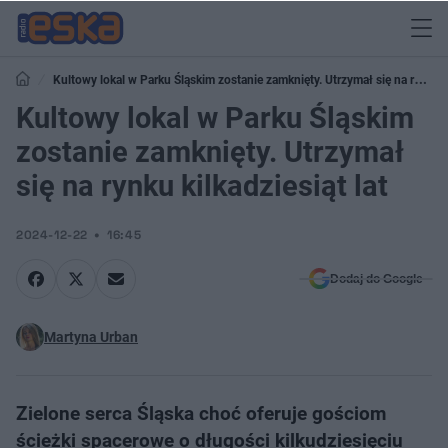
Kultowy lokal w Parku Śląskim zostanie zamknięty. Utrzymał się na rynku
kilkadziesiąt lat
Kultowy lokal w Parku Śląskim
zostanie zamknięty. Utrzymał
się na rynku kilkadziesiąt lat
2024-12-22
16:45
Dodaj do Google
Martyna Urban
Zielone serca Śląska choć oferuje gościom
ścieżki spacerowe o długości kilkudziesięciu