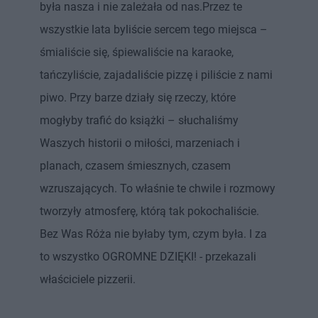
była nasza i nie zależała od nas.Przez te
wszystkie lata byliście sercem tego miejsca –
śmialiście się, śpiewaliście na karaoke,
tańczyliście, zajadaliście pizzę i piliście z nami
piwo. Przy barze działy się rzeczy, które
mogłyby trafić do książki – słuchaliśmy
Waszych historii o miłości, marzeniach i
planach, czasem śmiesznych, czasem
wzruszających. To właśnie te chwile i rozmowy
tworzyły atmosferę, którą tak pokochaliście.
Bez Was Róża nie byłaby tym, czym była. I za
to wszystko OGROMNE DZIĘKI! - przekazali
właściciele pizzerii.