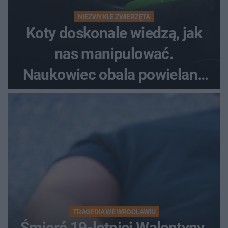
NIEZWYKŁE ZWIERZĘTA
Koty doskonale wiedzą, jak
nas manipulować.
Naukowiec obala powielane
od lat mity na ich temat
TRAGEDIA WE WROCŁAWIU
Śmierć 19-letniej Walentyny.