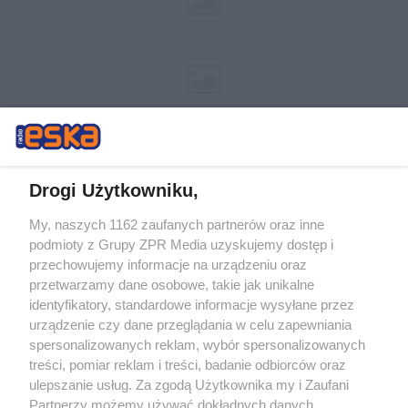
Drogi Użytkowniku,
My, naszych 1162 zaufanych partnerów oraz inne
Żaden utwór zamieszczony w serwisie nie może być powielany i
podmioty z Grupy ZPR Media uzyskujemy dostęp i
rozpowszechniany lub dalej rozpowszechniany w jakikolwiek sposób (w
przechowujemy informacje na urządzeniu oraz
tym także elektroniczny lub mechaniczny) na jakimkolwiek polu
eksploatacji w jakiejkolwiek formie, włącznie z umieszczaniem w
przetwarzamy dane osobowe, takie jak unikalne
Internecie bez pisemnej zgody właściciela praw. Jakiekolwiek użycie lub
identyfikatory, standardowe informacje wysyłane przez
wykorzystanie utworów w całości lub w części z naruszeniem prawa,
tzn. bez właściwej zgody, jest zabronione pod groźbą kary i może być
urządzenie czy dane przeglądania w celu zapewniania
ścigane prawnie.
spersonalizowanych reklam, wybór spersonalizowanych
treści, pomiar reklam i treści, badanie odbiorców oraz
ulepszanie usług. Za zgodą Użytkownika my i Zaufani
Partnerzy możemy używać dokładnych danych