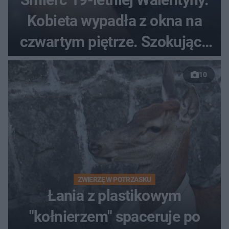
Kobieta wypadła z okna na
czwartym piętrze. Szokujące
nagranie trafiło do sieci
10
ZWIERZĘ W POTRZASKU
Łania z plastikowym
"kołnierzem" spaceruje po