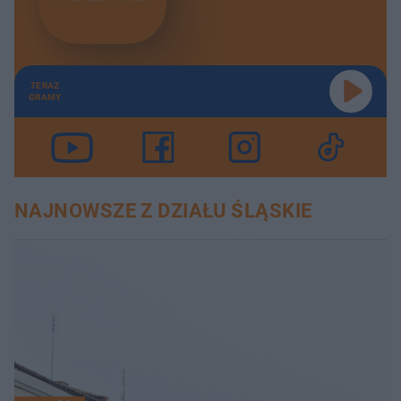
TERAZ
GRAMY
NAJNOWSZE Z DZIAŁU ŚLĄSKIE