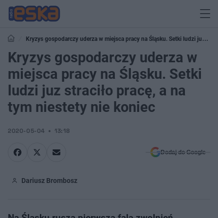
Kryzys gospodarczy uderza w miejsca pracy na Śląsku. Setki ludzi juz
straciło pracę, a na tym niestety nie koniec
Kryzys gospodarczy uderza w
miejsca pracy na Śląsku. Setki
ludzi juz straciło pracę, a na
tym niestety nie koniec
2020-05-04
13:18
Dodaj do Google
Dariusz Brombosz
Na Śląsku rusza pierwsza fala zwolnień