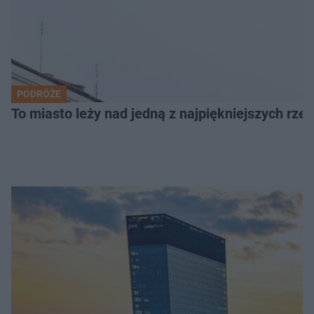
PODRÓŻE
To miasto leży nad jedną z najpiękniejszych rze