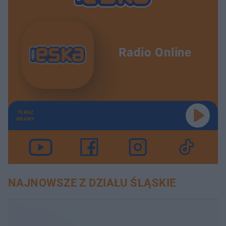
Radio Online
TERAZ
GRAMY
NAJNOWSZE Z DZIAŁU ŚLĄSKIE