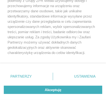
podmioty z Grupy ZPR Media uzyskujemy dostęp i
przechowujemy informacje na urządzeniu oraz
przetwarzamy dane osobowe, takie jak unikalne
identyfikatory, standardowe informacje wysyłane przez
urządzenie czy dane przeglądania w celu zapewniania
spersonalizowanych reklam, wybór spersonalizowanych
treści, pomiar reklam i treści, badanie odbiorców oraz
ZAKUPY
ulepszanie usług. Za zgodą Użytkownika my i Zaufani
Jesień w Pepco! Stylowe kubki i
Partnerzy możemy używać dokładnych danych
dodatki w świetnych cenach
geolokalizacyjnych oraz aktywnie skanować
charakterystykę urządzenia do celów identyfikacji.
Ponieważ cenimy Twoją prywatność, prosimy o zgodę na
ZOBACZ WIĘCEJ
korzystanie z tych technologii poprzez kliknięcie
„Akceptuję”. Zgoda jest dobrowolna i zawsze możesz ją
zmienić/wycofać klikając przycisk ustawień prywatności
PARTNERZY
USTAWIENIA
znajdujący się w lewym dolnym rogu strony
. Niektóre
rodzaje przetwarzania danych nie wymagają zgody
Akceptuję
użytkownika, ale masz prawo sprzeciwić się takiemu
przetwarzaniu. Preferencje będą miały zastosowanie tylko
na tej witrynie.