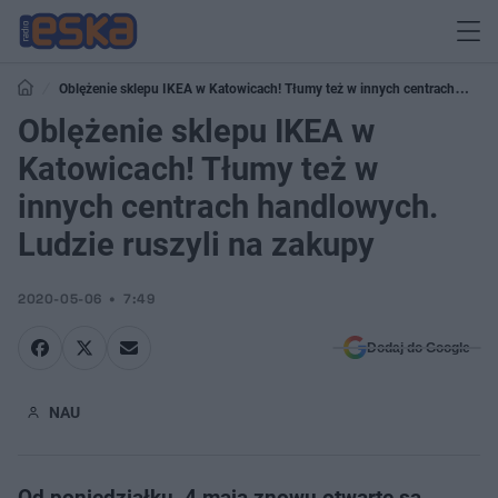
Oblężenie sklepu IKEA w Katowicach! Tłumy też w innych centrach
handlowych. Ludzie ruszyli na zakupy
Oblężenie sklepu IKEA w
Katowicach! Tłumy też w
innych centrach handlowych.
Ludzie ruszyli na zakupy
2020-05-06
7:49
Dodaj do Google
NAU
Od poniedziałku, 4 maja znowu otwarte są