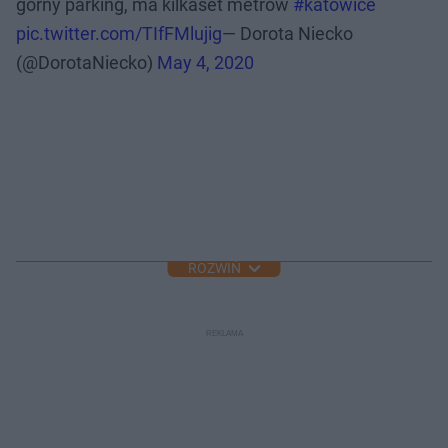
górny parking, ma kilkaset metrów
#katowice
pic.twitter.com/TIfFMlujig
— Dorota Niecko
(@DorotaNiecko)
May 4, 2020
ROZWIŃ