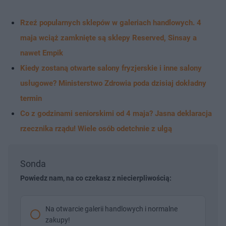
Rzeź popularnych sklepów w galeriach handlowych. 4
maja wciąż zamknięte są sklepy Reserved, Sinsay a
nawet Empik
Kiedy zostaną otwarte salony fryzjerskie i inne salony
usługowe? Ministerstwo Zdrowia poda dzisiaj dokładny
termin
Co z godzinami seniorskimi od 4 maja? Jasna deklaracja
rzecznika rządu! Wiele osób odetchnie z ulgą
Sonda
Powiedz nam, na co czekasz z niecierpliwością:
Na otwarcie galerii handlowych i normalne
zakupy!