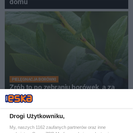
domu
PIELĘGNACJA BORÓWKI
Zrób to po zebraniu borówek, a za
rok zbiory będą obfite
Drogi Użytkowniku,
My, naszych 1162 zaufanych partnerów oraz inne