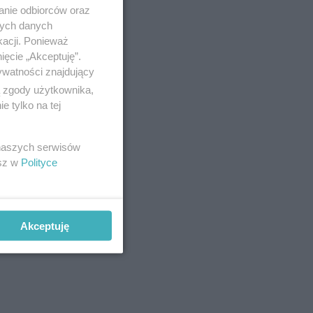
anie odbiorców oraz
uż 325
nych danych
kacji. Ponieważ
ięcie „Akceptuję”.
ywatności znajdujący
ą zgody użytkownika,
 tylko na tej
 naszych serwisów
esz w
Polityce
Akceptuję