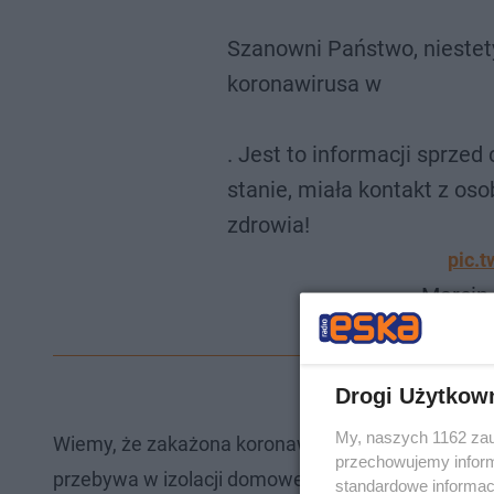
Szanowni Państwo, nieste
koronawirusa w
. Jest to informacji sprzed
stanie, miała kontakt z os
zdrowia!
pic.t
— Marcin
Drogi Użytkow
My, naszych 1162 zau
Wiemy, że zakażona koronawirusem jest mieszkanka 
przechowujemy informa
przebywa w izolacji domowej. Przypomnijmy, że d
standardowe informac