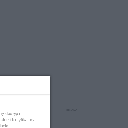
y dostęp i
y. Kobieta
lne identyfikatory,
wało 30
iania