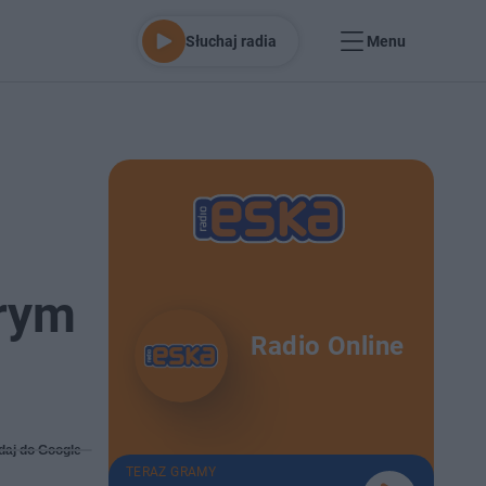
Słuchaj radia
Menu
brym
Radio Online
daj do Google
TERAZ GRAMY