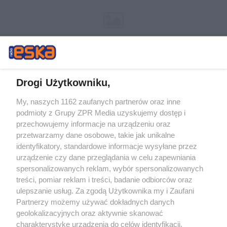
Drogi Użytkowniku,
My, naszych 1162 zaufanych partnerów oraz inne
Żaden utwór zamieszczony w serwisie nie może być powielany i
podmioty z Grupy ZPR Media uzyskujemy dostęp i
rozpowszechniany lub dalej rozpowszechniany w jakikolwiek sposób (w
tym także elektroniczny lub mechaniczny) na jakimkolwiek polu
przechowujemy informacje na urządzeniu oraz
eksploatacji w jakiejkolwiek formie, włącznie z umieszczaniem w
przetwarzamy dane osobowe, takie jak unikalne
Internecie bez pisemnej zgody właściciela praw. Jakiekolwiek użycie lub
identyfikatory, standardowe informacje wysyłane przez
wykorzystanie utworów w całości lub w części z naruszeniem prawa,
tzn. bez właściwej zgody, jest zabronione pod groźbą kary i może być
urządzenie czy dane przeglądania w celu zapewniania
ścigane prawnie.
spersonalizowanych reklam, wybór spersonalizowanych
treści, pomiar reklam i treści, badanie odbiorców oraz
ulepszanie usług. Za zgodą Użytkownika my i Zaufani
Partnerzy możemy używać dokładnych danych
geolokalizacyjnych oraz aktywnie skanować
charakterystykę urządzenia do celów identyfikacji.