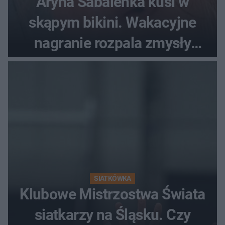
Aryna Sabalenka kusi w
skąpym bikini. Wakacyjne
nagranie rozpala zmysły
fanów
SIATKÓWKA
Klubowe Mistrzostwa Świata
siatkarzy na Śląsku. Czy