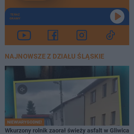
TERAZ
GRAMY
NAJNOWSZE Z DZIAŁU ŚLĄSKIE
NIEWIARYGODNE!
Wkurzony rolnik zaorał świeży asfalt w Gliwicac