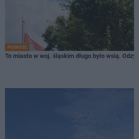
PODRÓŻE
To miasto w woj. śląskim długo było wsią. Odzy