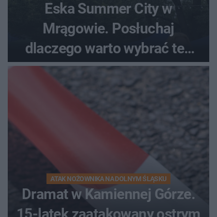
Eska Summer City w
Mrągowie. Posłuchaj
dlaczego warto wybrać ten
kierunek na urlop!
ATAK NOŻOWNIKA NA DOLNYM ŚLĄSKU
Dramat w Kamiennej Górze.
15-latek zaatakowany ostrym