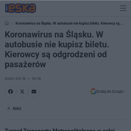
Koronawirus na Śląsku. W autobusie nie kupisz biletu. Kierowcy są
odgrodzeni od pasażerów
Koronawirus na Śląsku. W
autobusie nie kupisz biletu.
Kierowcy są odgrodzeni od
pasażerów
2020-03-12
12:19
Dodaj do Google
NAU
Zarząd Transportu Metropolitalnego w całej