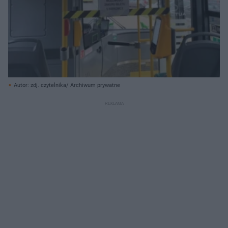
Autor: zdj. czytelnika/ Archiwum prywatne