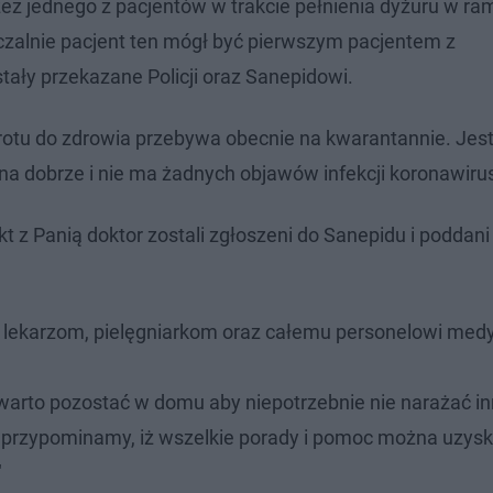
ez jednego z pacjentów w trakcie pełnienia dyżuru w r
czalnie pacjent ten mógł być pierwszym pacjentem z
tały przekazane Policji oraz Sanepidowi.
wrotu do zdrowia przebywa obecnie na kwarantannie. Jes
 ona dobrze i nie ma żadnych objawów infekcji koronawir
kt z Panią doktor zostali zgłoszeni do Sanepidu i poddani
m lekarzom, pielęgniarkom oraz całemu personelowi me
arto pozostać w domu aby niepotrzebnie nie narażać i
e przypominamy, iż wszelkie porady i pomoc można uzys
"