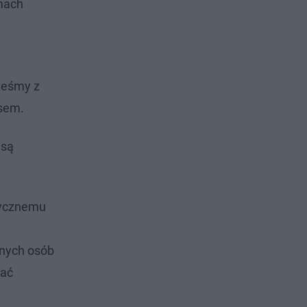
amach
teśmy z
usem.
 są
dycznemu
nnych osób
kać