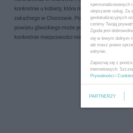
spersonalizowanych re
konkretnie u kobiety, która niedawno wróciła z Hiszp
ulepszanie usług. Za
geolokalizacyjnych or
zakaźnego w Chorzowie. Po przebadaniu pacjentki
cenimy Twoją prywatno
powiatu gliwickiego może pozostać w domu na czas
Zgoda jest dobrowoln
konkretnie miejscowości mieszka kobieta, u które
się w lewym dolnym r
ale masz prawo sprzec
witrynie.
Zapoznaj się z poniż
internetowych. Szcze
Prywatności
i
Cookie
PARTNERZY