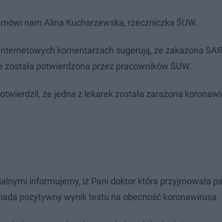
 mówi nam Alina Kucharzewska, rzeczniczka ŚUW.
w internetowych komentarzach sugerują, że zakażona SA
 nie została potwierdzona przez pracowników ŚUW.
otwierdził, że jedna z lekarek została zarażona koronaw
alnymi informujemy, iż Pani doktor która przyjmowała p
osiada pozytywny wynik testu na obecność koronawirusa.