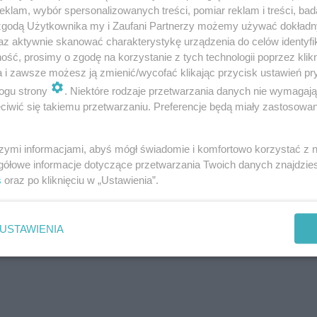
klam, wybór spersonalizowanych treści, pomiar reklam i treści, bad
anii i z bólem gardła, ale bez gorączki zgłosiła się do sz
 zgodą Użytkownika my i Zaufani Partnerzy możemy używać dokład
az aktywnie skanować charakterystykę urządzenia do celów identyfi
 i pobraniu próbek doktor zdecydował o tym, że mieszk
ść, prosimy o zgodę na korzystanie z tych technologii poprzez klikn
 leczenia. Śląski Urząd Wojewódzki nie ujawnia w jakie
a i zawsze możesz ją zmienić/wycofać klikając przycisk ustawień pr
j stwierdzono koronawirusa.
ogu strony
. Niektóre rodzaje przetwarzania danych nie wymagaj
iwić się takiemu przetwarzaniu. Preferencje będą miały zastosowanie
szymi informacjami, abyś mógł świadomie i komfortowo korzystać z
gółowe informacje dotyczące przetwarzania Twoich danych znajdzi
s
oraz po kliknięciu w „Ustawienia”.
USTAWIENIA