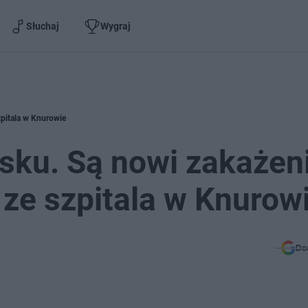
Słuchaj
Wygraj
zpitala w Knurowie
sku. Są nowi zakażeni
 ze szpitala w Knurow
Do