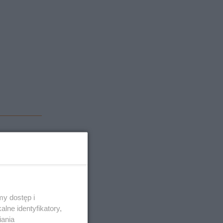
y dostęp i
lne identyfikatory,
iania
, a