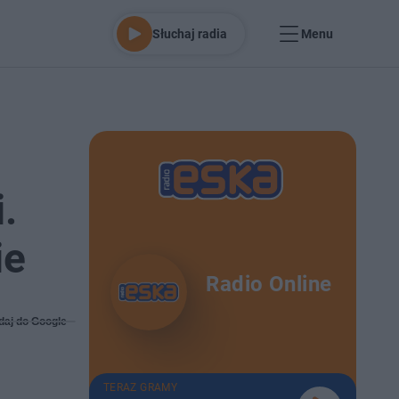
Słuchaj radia
Menu
.
ie
Radio Online
daj do Google
TERAZ GRAMY