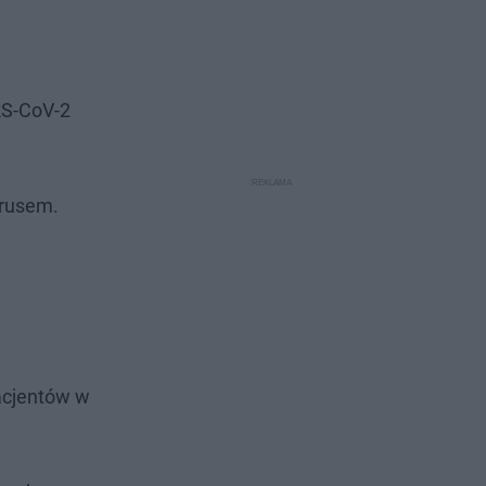
RS-CoV-2
irusem.
acjentów w