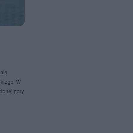
enia
skiego. W
o tej pory