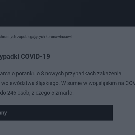
chronnych zapobiegających koronawirusowi
zypadki COVID-19
marca o poranku o 8 nowych przypadkach zakażenia
 województwa śląskiego. W sumie w woj.śląskim na CO
ł do 246 osób, z czego 5 zmarło.
nny