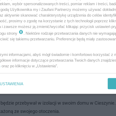
klam, wybór spersonalizowanych treści, pomiar reklam i treści, bad
 zgodą Użytkownika my i Zaufani Partnerzy możemy używać dokład
az aktywnie skanować charakterystykę urządzenia do celów identyfi
ść, prosimy o zgodę na korzystanie z tych technologii poprzez klikn
a i zawsze możesz ją zmienić/wycofać klikając przycisk ustawień pr
ogu strony
. Niektóre rodzaje przetwarzania danych nie wymagaj
iwić się takiemu przetwarzaniu. Preferencje będą miały zastosowanie
szymi informacjami, abyś mógł świadomie i komfortowo korzystać z
gółowe informacje dotyczące przetwarzania Twoich danych znajdzi
s
oraz po kliknięciu w „Ustawienia”.
USTAWIENIA
 będzie przebywał w izolacji w swoim domu w Cieszynie.
każoną ze swojego otoczenia.