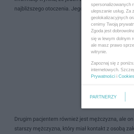
spersonalizowanych re
najbliższego otoczenia. Jego stan dobry.
ulepszanie usług. Za
geolokalizacyjnych or
cenimy Twoją prywatno
Zgoda jest dobrowoln
się w lewym dolnym r
ale masz prawo sprzec
witrynie.
Zapoznaj się z poniż
internetowych. Szcze
Prywatności
i
Cookie
PARTNERZY
Drugim pacjentem również jest mężczyzna, ale on
starszy mężczyzna, który miał kontakt z osobą za