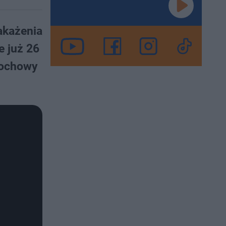
akażenia
 już 26
tochowy