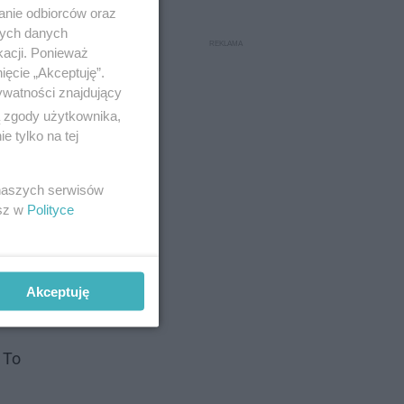
anie odbiorców oraz
nych danych
kacji. Ponieważ
ięcie „Akceptuję”.
ywatności znajdujący
ą zgody użytkownika,
 tylko na tej
 naszych serwisów
esz w
Polityce
Akceptuję
 To