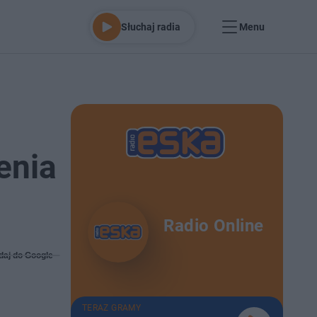
Słuchaj radia
Menu
enia
Radio Online
daj do Google
TERAZ GRAMY