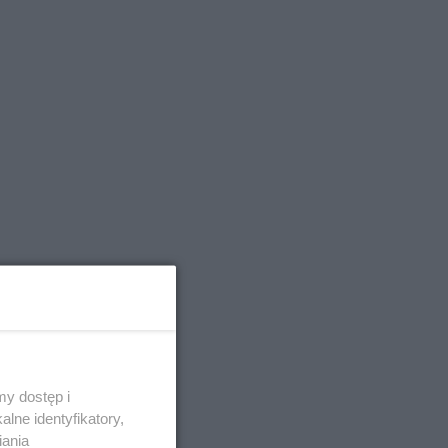
y dostęp i
wstępnych
lne identyfikatory,
iania
od osoby z