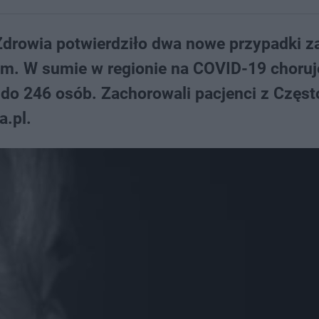
Zdrowia potwierdziło dwa nowe przypadki z
m. W sumie w regionie na COVID-19 choruje
a do 246 osób. Zachorowali pacjenci z Częs
a.pl.