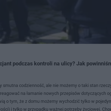
jant podczas kontroli na ulicy? Jak powinniś
y smutna codzienność, ale nie możemy o taki stan rzecz
eby reagować na łamanie nowych przepisów dotyczących o
wią o tym, że z domu możemy wychodzić tylko w pojedyn
ci) i tylko w przypadku ważnej potrzeby życiowej. Chod