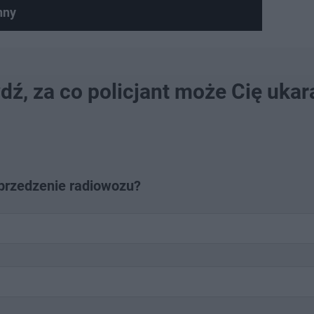
nny
eo
ź, za co policjant może Cię ukar
yprzedzenie radiowozu?