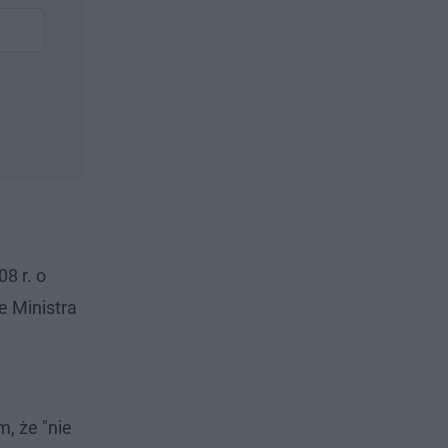
8 r. o
e Ministra
m, że "nie