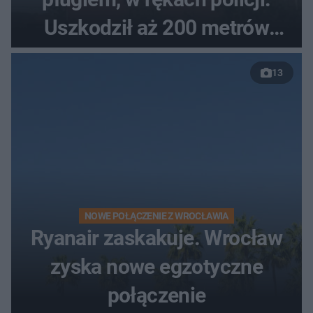
Uszkodził aż 200 metrów
nowej drogi
13
NOWE POŁĄCZENIE Z WROCŁAWIA
Ryanair zaskakuje. Wrocław
zyska nowe egzotyczne
połączenie