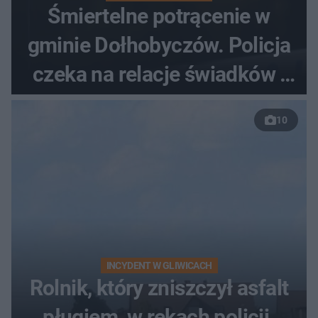
Śmiertelne potrącenie w
gminie Dołhobyczów. Policja
czeka na relacje świadków i
nagrania z kamer
10
INCYDENT W GLIWICACH
Rolnik, który zniszczył asfalt
pługiem, w rękach policji.