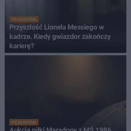
PIŁKA NOŻNA
Przyszłość Lionela Messiego w
kadrze. Kiedy gwiazdor zakończy
karierę?
PIŁKA NOŻNA
Aukcja piłki Maradony z MŚ 1986.