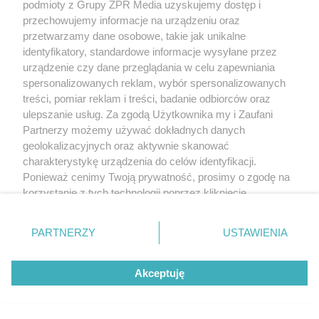
podmioty z Grupy ZPR Media uzyskujemy dostęp i
przechowujemy informacje na urządzeniu oraz
przetwarzamy dane osobowe, takie jak unikalne
identyfikatory, standardowe informacje wysyłane przez
urządzenie czy dane przeglądania w celu zapewniania
spersonalizowanych reklam, wybór spersonalizowanych
treści, pomiar reklam i treści, badanie odbiorców oraz
ulepszanie usług. Za zgodą Użytkownika my i Zaufani
Partnerzy możemy używać dokładnych danych
geolokalizacyjnych oraz aktywnie skanować
Żaden utwór zamieszczony w serwisie nie może być powielany i
charakterystykę urządzenia do celów identyfikacji.
rozpowszechniany lub dalej rozpowszechniany w jakikolwiek sposób (w
tym także elektroniczny lub mechaniczny) na jakimkolwiek polu
Ponieważ cenimy Twoją prywatność, prosimy o zgodę na
eksploatacji w jakiejkolwiek formie, włącznie z umieszczaniem w Internecie
korzystanie z tych technologii poprzez kliknięcie
bez pisemnej zgody właściciela praw. Jakiekolwiek użycie lub
„Akceptuję”. Zgoda jest dobrowolna i zawsze możesz ją
wykorzystanie utworów w całości lub w części z naruszeniem prawa, tzn.
bez właściwej zgody, jest zabronione pod groźbą kary i może być ścigane
zmienić/wycofać klikając przycisk ustawień prywatności
PARTNERZY
USTAWIENIA
prawnie.
znajdujący się w lewym dolnym rogu strony
. Niektóre
rodzaje przetwarzania danych nie wymagają zgody
Akceptuję
użytkownika, ale masz prawo sprzeciwić się takiemu
przetwarzaniu. Preferencje będą miały zastosowanie tylko
na tej witrynie.