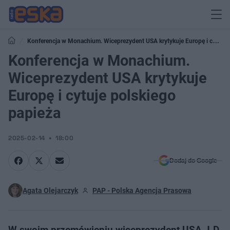
Konferencja w Monachium. Wiceprezydent USA krytykuje Europę i cytuje
polskiego papieża
Konferencja w Monachium.
Wiceprezydent USA krytykuje
Europę i cytuje polskiego
papieża
2025-02-14
18:00
Dodaj do Google
Agata Olejarczyk
PAP - Polska Agencja Prasowa
W swoim przemówieniu wiceprezydent USA J.D.