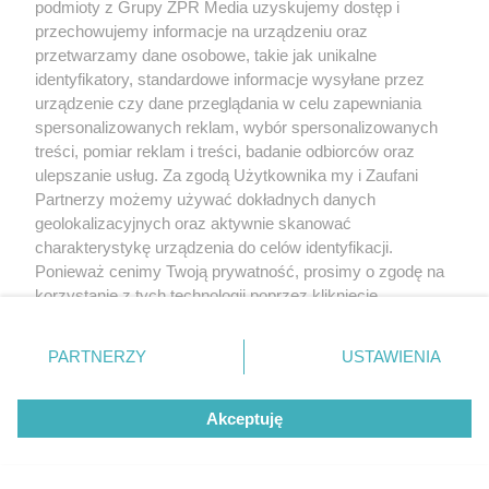
podmioty z Grupy ZPR Media uzyskujemy dostęp i
przechowujemy informacje na urządzeniu oraz
przetwarzamy dane osobowe, takie jak unikalne
identyfikatory, standardowe informacje wysyłane przez
urządzenie czy dane przeglądania w celu zapewniania
spersonalizowanych reklam, wybór spersonalizowanych
treści, pomiar reklam i treści, badanie odbiorców oraz
ulepszanie usług. Za zgodą Użytkownika my i Zaufani
Partnerzy możemy używać dokładnych danych
geolokalizacyjnych oraz aktywnie skanować
charakterystykę urządzenia do celów identyfikacji.
Ponieważ cenimy Twoją prywatność, prosimy o zgodę na
korzystanie z tych technologii poprzez kliknięcie
„Akceptuję”. Zgoda jest dobrowolna i zawsze możesz ją
zmienić/wycofać klikając przycisk ustawień prywatności
PARTNERZY
USTAWIENIA
znajdujący się w lewym dolnym rogu strony
. Niektóre
DOŻYNKI
WIEŚ
KULTURA
rodzaje przetwarzania danych nie wymagają zgody
Akceptuję
użytkownika, ale masz prawo sprzeciwić się takiemu
przetwarzaniu. Preferencje będą miały zastosowanie tylko
na tej witrynie.