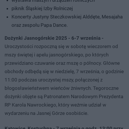
wystawa maszyn i urządzeń rolniczych
piknik Śląskiej Izby Rolniczej
Koncerty Justyny Steczkowskiej Alddęte, Mesajaha
oraz zespołu Papa Dance.
Dożynki Jasnogórskie 2025 - 6-7 września -
Uroczystości rozpoczną się w sobotę wieczorem od
mszy świętej i apelu jasnogórskiego, po których
przewidziano czuwanie oraz mszę o północy. Główne
obchody odbędą się w niedzielę, 7 września, o godzinie
11:00 podczas uroczystej mszy, połączonej z
błogosławieństwem wieńców żniwnych. Tegoroczne
dożynki objęte są Patronatem Narodowym Prezydenta
RP Karola Nawrockiego, który weźmie udział w
wydarzeniu na Jasnej Górze osobiście.
Katowice, Kostuchna - 7 września o godz. 13:00 przy