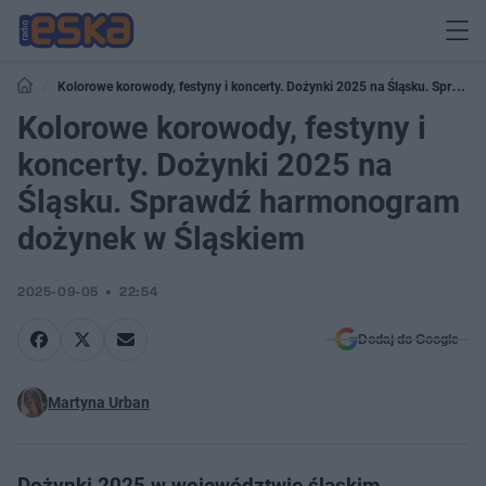
Kolorowe korowody, festyny i koncerty. Dożynki 2025 na Śląsku. Sprawdź
harmonogram dożynek w Śląskiem
Kolorowe korowody, festyny i
koncerty. Dożynki 2025 na
Śląsku. Sprawdź harmonogram
dożynek w Śląskiem
2025-09-05
22:54
Dodaj do Google
Martyna Urban
Dożynki 2025 w województwie śląskim