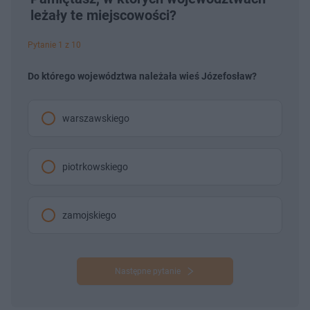
leżały te miejscowości?
Pytanie 1 z 10
Do którego województwa należała wieś Józefosław?
warszawskiego
piotrkowskiego
zamojskiego
Następne pytanie