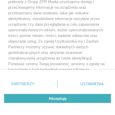
podmioty z Grupy ZPR Media uzyskujemy dostęp i
przechowujemy informacje na urządzeniu oraz
przetwarzamy dane osobowe, takie jak unikalne
identyfikatory, standardowe informacje wysyłane przez
urządzenie czy dane przeglądania w celu zapewniania
spersonalizowanych reklam, wybór spersonalizowanych
treści, pomiar reklam i treści, badanie odbiorców oraz
ulepszanie usług. Za zgodą Użytkownika my i Zaufani
Partnerzy możemy używać dokładnych danych
geolokalizacyjnych oraz aktywnie skanować
charakterystykę urządzenia do celów identyfikacji.
Ponieważ cenimy Twoją prywatność, prosimy o zgodę na
korzystanie z tych technologii poprzez kliknięcie
„Akceptuję”. Zgoda jest dobrowolna i zawsze możesz ją
zmienić/wycofać klikając przycisk ustawień prywatności
PARTNERZY
USTAWIENIA
znajdujący się w lewym dolnym rogu strony
. Niektóre
rodzaje przetwarzania danych nie wymagają zgody
Akceptuję
użytkownika, ale masz prawo sprzeciwić się takiemu
przetwarzaniu. Preferencje będą miały zastosowanie tylko
na tej witrynie.
Żaden utwór zamieszczony w serwisie nie może być powielany i