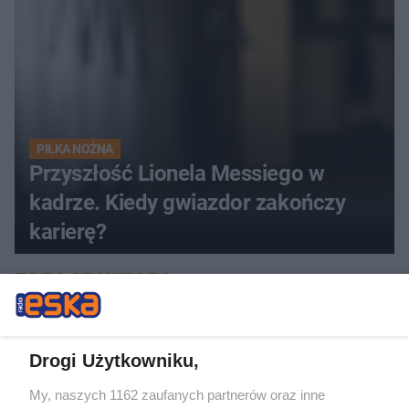
PIŁKA NOŻNA
Przyszłość Lionela Messiego w
kadrze. Kiedy gwiazdor zakończy
karierę?
ZOBACZ WIĘCEJ
Drogi Użytkowniku,
My, naszych 1162 zaufanych partnerów oraz inne