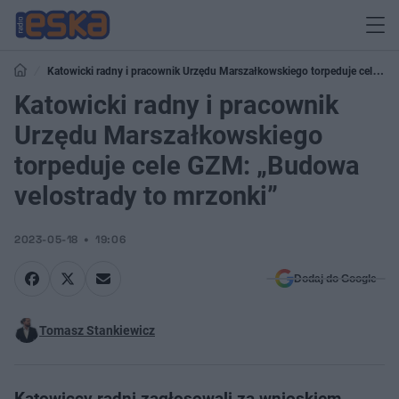
Katowicki radny i pracownik Urzędu Marszałkowskiego torpeduje cele
GZM: „Budowa velostrady to mrzonki”
Katowicki radny i pracownik
Urzędu Marszałkowskiego
torpeduje cele GZM: „Budowa
velostrady to mrzonki”
2023-05-18
19:06
Dodaj do Google
Tomasz Stankiewicz
Katowiccy radni zagłosowali za wnioskiem