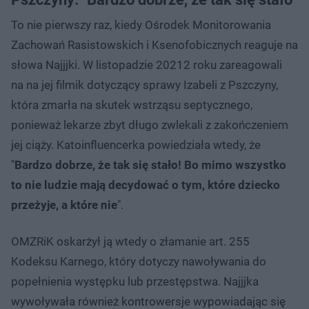
To nie pierwszy raz, kiedy Ośrodek Monitorowania
Zachowań Rasistowskich i Ksenofobicznych reaguje na
słowa Najjjki. W listopadzie 20212 roku zareagowali
na na jej filmik dotyczący sprawy Izabeli z Pszczyny,
która zmarła na skutek wstrząsu septycznego,
ponieważ lekarze zbyt długo zwlekali z zakończeniem
jej ciąży. Katoinfluencerka powiedziała wtedy, że
"
Bardzo dobrze, że tak się stało! Bo mimo wszystko
to nie ludzie mają decydować o tym, które dziecko
przeżyje, a które nie
".
OMZRiK oskarżył ją wtedy o złamanie art. 255
Kodeksu Karnego, który dotyczy nawoływania do
popełnienia występku lub przestępstwa. Najjjka
wywoływała również kontrowersje wypowiadając się