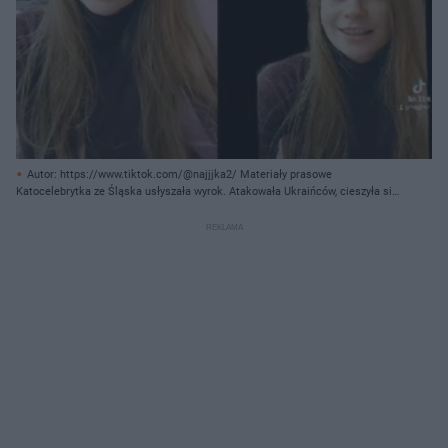
Autor: https://www.tiktok.com/@najjjka2/ Materiały prasowe
Katocelebrytka ze Śląska usłyszała wyrok. Atakowała Ukraińców, cieszyła się
ze śmierci Izabeli z Pszczyny