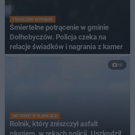
TRAGICZNY WYPADEK
Śmiertelne potrącenie w gminie
Dołhobyczów. Policja czeka na
relacje świadków i nagrania z kamer
10
INCYDENT W GLIWICACH
Rolnik, który zniszczył asfalt
pługiem, w rękach policji. Uszkodził