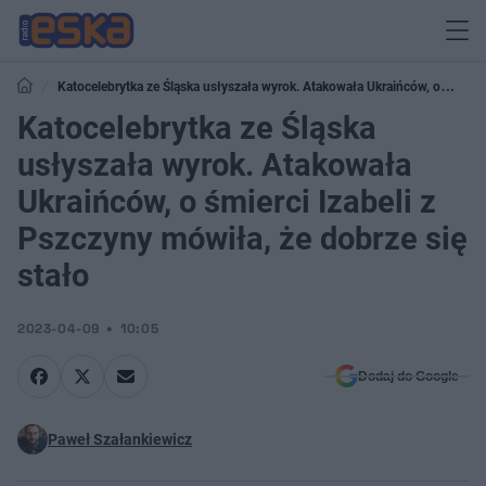
Katocelebrytka ze Śląska usłyszała wyrok. Atakowała Ukraińców, o
śmierci Izabeli z Pszczyny mówiła, że dobrze się stało
Katocelebrytka ze Śląska
usłyszała wyrok. Atakowała
Ukraińców, o śmierci Izabeli z
Pszczyny mówiła, że dobrze się
stało
2023-04-09
10:05
Dodaj do Google
Paweł Szałankiewicz