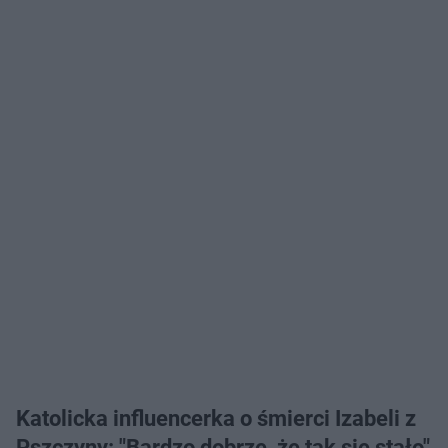
Katolicka influencerka o śmierci Izabeli z
Pszczyny: "Bardzo dobrze, że tak się stało"