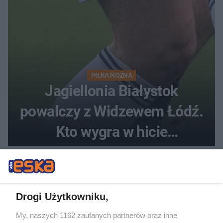
PIŁKA NOŻNA
Jagiellonia Białystok
powalczy z Widzewem Łódź.
Kto wygra w hicie
Ekstraklasy?
Drogi Użytkowniku,
My, naszych 1162 zaufanych partnerów oraz inne