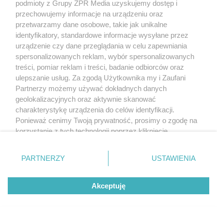
podmioty z Grupy ZPR Media uzyskujemy dostęp i
przechowujemy informacje na urządzeniu oraz
POLSKI SIATKARZ
przetwarzamy dane osobowe, takie jak unikalne
Jakub Kochanowski ujawnia z kim
identyfikatory, standardowe informacje wysyłane przez
urządzenie czy dane przeglądania w celu zapewniania
spotyka się Tomasz Fornal. Te słowa
spersonalizowanych reklam, wybór spersonalizowanych
to absolutny hit
treści, pomiar reklam i treści, badanie odbiorców oraz
ulepszanie usług. Za zgodą Użytkownika my i Zaufani
Partnerzy możemy używać dokładnych danych
geolokalizacyjnych oraz aktywnie skanować
charakterystykę urządzenia do celów identyfikacji.
Ponieważ cenimy Twoją prywatność, prosimy o zgodę na
korzystanie z tych technologii poprzez kliknięcie
„Akceptuję”. Zgoda jest dobrowolna i zawsze możesz ją
zmienić/wycofać klikając przycisk ustawień prywatności
PARTNERZY
USTAWIENIA
znajdujący się w lewym dolnym rogu strony
. Niektóre
rodzaje przetwarzania danych nie wymagają zgody
PIŁKA NOŻNA
Akceptuję
użytkownika, ale masz prawo sprzeciwić się takiemu
Przyszłość Lionela Messiego w
przetwarzaniu. Preferencje będą miały zastosowanie tylko
kadrze. Kiedy gwiazdor zakończy
na tej witrynie.