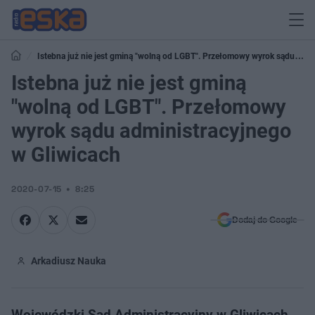
Istebna już nie jest gminą "wolną od LGBT". Przełomowy wyrok sądu
administracyjnego w Gliwicach
Istebna już nie jest gminą
"wolną od LGBT". Przełomowy
wyrok sądu administracyjnego
w Gliwicach
2020-07-15
8:25
Dodaj do Google
Arkadiusz Nauka
Wojewódzki Sąd Administracyjny w Gliwicach