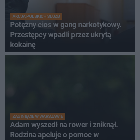
AKCJA POLSKICH SŁUŻB
Potężny cios w gang narkotykowy.
Przestępcy wpadli przez ukrytą
kokainę
ZAGINIĘCIE W WARSZAWIE
Adam wyszedł na rower i zniknął.
Rodzina apeluje o pomoc w