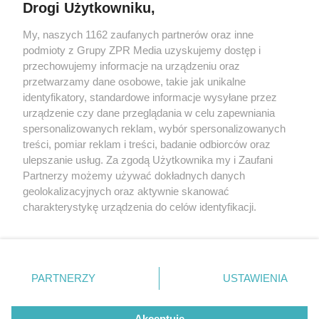
Drogi Użytkowniku,
My, naszych 1162 zaufanych partnerów oraz inne
Żaden utwór zamieszczony w serwisie nie może być powielany i
podmioty z Grupy ZPR Media uzyskujemy dostęp i
rozpowszechniany lub dalej rozpowszechniany w jakikolwiek sposób (w
przechowujemy informacje na urządzeniu oraz
tym także elektroniczny lub mechaniczny) na jakimkolwiek polu
eksploatacji w jakiejkolwiek formie, włącznie z umieszczaniem w
przetwarzamy dane osobowe, takie jak unikalne
Internecie bez pisemnej zgody właściciela praw. Jakiekolwiek użycie lub
identyfikatory, standardowe informacje wysyłane przez
wykorzystanie utworów w całości lub w części z naruszeniem prawa,
tzn. bez właściwej zgody, jest zabronione pod groźbą kary i może być
urządzenie czy dane przeglądania w celu zapewniania
ścigane prawnie.
spersonalizowanych reklam, wybór spersonalizowanych
treści, pomiar reklam i treści, badanie odbiorców oraz
ulepszanie usług. Za zgodą Użytkownika my i Zaufani
Partnerzy możemy używać dokładnych danych
geolokalizacyjnych oraz aktywnie skanować
charakterystykę urządzenia do celów identyfikacji.
Ponieważ cenimy Twoją prywatność, prosimy o zgodę na
O nas
korzystanie z tych technologii poprzez kliknięcie
Informacje prawne
„Akceptuję”. Zgoda jest dobrowolna i zawsze możesz ją
zmienić/wycofać klikając przycisk ustawień prywatności
PARTNERZY
USTAWIENIA
Nasze serwisy
znajdujący się w lewym dolnym rogu strony
. Niektóre
rodzaje przetwarzania danych nie wymagają zgody
© 2026 Grupa ZPR Media
Akceptuję