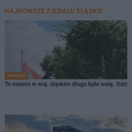
NAJNOWSZE Z DZIAŁU ŚLĄSKIE
PODRÓŻE
To miasto w woj. śląskim długo było wsią. Odzy