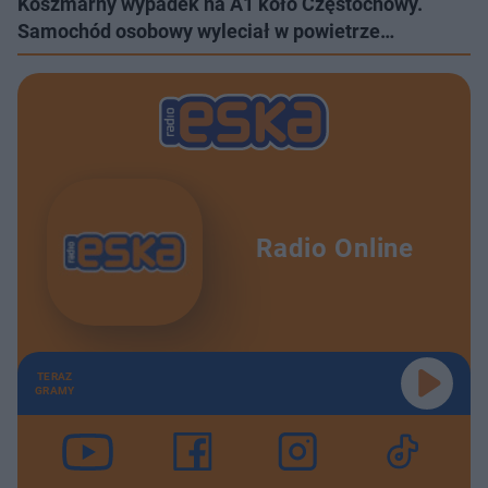
Koszmarny wypadek na A1 koło Częstochowy.
Samochód osobowy wyleciał w powietrze…
Radio Online
TERAZ
GRAMY