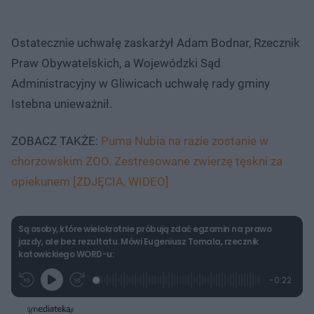
Ostatecznie uchwałę zaskarżył Adam Bodnar, Rzecznik
Praw Obywatelskich, a Wojewódzki Sąd
Administracyjny w Gliwicach uchwałę rady gminy
Istebna unieważnił.
ZOBACZ TAKŻE:
Puma Nubia na razie zostanie w
chorzowskim ZOO. Zestresowane zwierzę tęskni za
opiekunem [ZDJĘCIA, WIDEO]
Są osoby, które wielokrotnie próbują zdać egzamin na prawo
jazdy, ale bez rezultatu. Mówi Eugeniusz Tomala, rzecznik
katowickiego WORD-u:
L
P
P
P
-
0:22
G
o
r
r
o
z
r
a
z
z
o
a
d
e
e
s