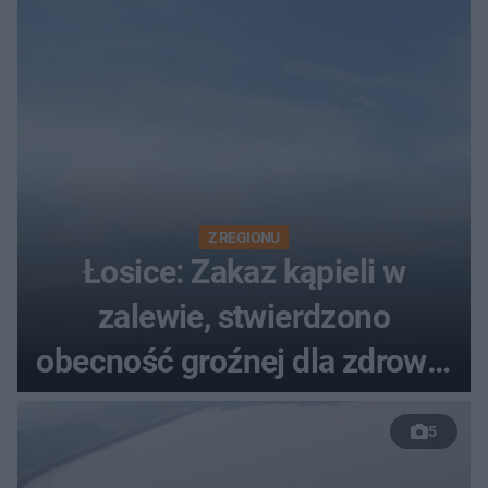
Z REGIONU
Łosice: Zakaz kąpieli w
zalewie, stwierdzono
obecność groźnej dla zdrowia
bakterii
5