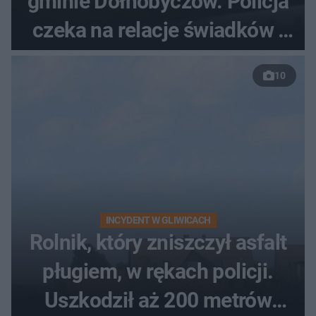
gminie Dołhobyczów. Policja
czeka na relacje świadków i
nagrania z kamer
10
INCYDENT W GLIWICACH
Rolnik, który zniszczył asfalt
pługiem, w rękach policji.
Uszkodził aż 200 metrów