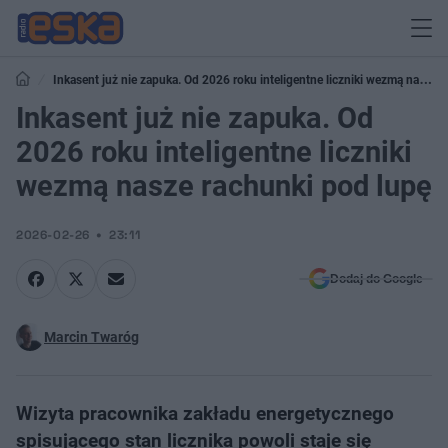
Inkasent już nie zapuka. Od 2026 roku inteligentne liczniki wezmą nasze
rachunki pod lupę
Inkasent już nie zapuka. Od
2026 roku inteligentne liczniki
wezmą nasze rachunki pod lupę
2026-02-26
23:11
Dodaj do Google
Marcin Twaróg
Wizyta pracownika zakładu energetycznego
spisującego stan licznika powoli staje się