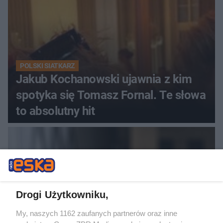
POLSKI SIATKARZ
Jakub Kochanowski ujawnia z kim
spotyka się Tomasz Fornal. Te słowa
to absolutny hit
Drogi Użytkowniku,
My, naszych 1162 zaufanych partnerów oraz inne