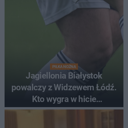
PIŁKA NOŻNA
Jagiellonia Białystok
powalczy z Widzewem Łódź.
Kto wygra w hicie
Ekstraklasy?