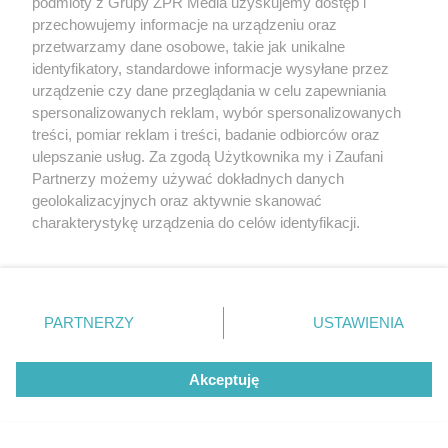
podmioty z Grupy ZPR Media uzyskujemy dostęp i
PIŁKA NOŻNA
przechowujemy informacje na urządzeniu oraz
Przyszłość Lionela Messiego w
przetwarzamy dane osobowe, takie jak unikalne
kadrze. Kiedy gwiazdor zakończy
identyfikatory, standardowe informacje wysyłane przez
karierę?
urządzenie czy dane przeglądania w celu zapewniania
spersonalizowanych reklam, wybór spersonalizowanych
treści, pomiar reklam i treści, badanie odbiorców oraz
ulepszanie usług. Za zgodą Użytkownika my i Zaufani
Partnerzy możemy używać dokładnych danych
geolokalizacyjnych oraz aktywnie skanować
charakterystykę urządzenia do celów identyfikacji.
Ponieważ cenimy Twoją prywatność, prosimy o zgodę na
korzystanie z tych technologii poprzez kliknięcie
„Akceptuję”. Zgoda jest dobrowolna i zawsze możesz ją
zmienić/wycofać klikając przycisk ustawień prywatności
PARTNERZY
USTAWIENIA
znajdujący się w lewym dolnym rogu strony
. Niektóre
PIŁKA NOŻNA
rodzaje przetwarzania danych nie wymagają zgody
Aukcja piłki Maradony z MŚ 1986.
Akceptuję
użytkownika, ale masz prawo sprzeciwić się takiemu
przetwarzaniu. Preferencje będą miały zastosowanie tylko
Ile zapłacą za słynną rękę Boga?
na tej witrynie.