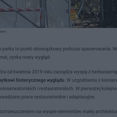
atne
m parku to punkt obowiązkowy podczas spacerowania. N
imat, zyska nowy wygląd.
óra od kwietnia 2019 roku zarządza wyspą z herbaciarnią
bytkowi historycznego wyglądu
. W uzgodnieniu z konse
serwatorskich i restauratorskich. W pierwszej kolejno
owadzono prace restauratorskie i adaptacyjne.
rozmieszczeniem na wyspie elementów małej architektur