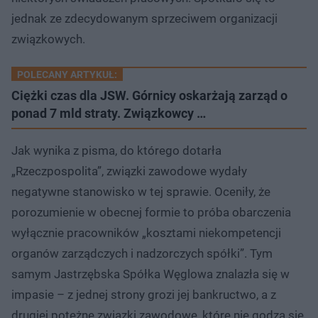
jednak ze zdecydowanym sprzeciwem organizacji
związkowych.
POLECANY ARTYKUŁ:
Ciężki czas dla JSW. Górnicy oskarżają zarząd o
ponad 7 mld straty. Związkowcy …
Jak wynika z pisma, do którego dotarła
„Rzeczpospolita”, związki zawodowe wydały
negatywne stanowisko w tej sprawie. Oceniły, że
porozumienie w obecnej formie to próba obarczenia
wyłącznie pracowników „kosztami niekompetencji
organów zarządczych i nadzorczych spółki”. Tym
samym Jastrzębska Spółka Węglowa znalazła się w
impasie – z jednej strony grozi jej bankructwo, a z
drugiej potężne związki zawodowe, które nie godzą się