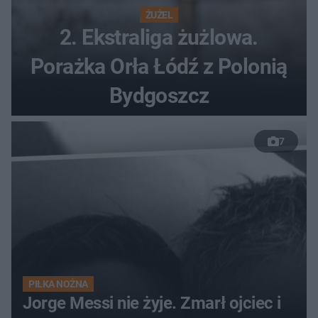
ŻUŻEL
2. Ekstraliga żużlowa.
Porażka Orła Łódź z Polonią
Bydgoszcz
7
PIŁKA NOŻNA
Jorge Messi nie żyje. Zmarł ojciec i