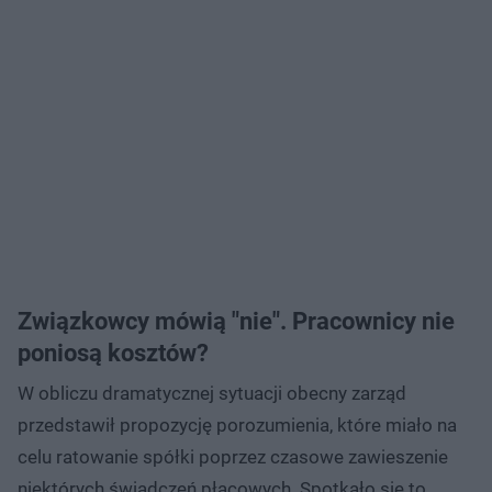
Związkowcy mówią "nie". Pracownicy nie
poniosą kosztów?
W obliczu dramatycznej sytuacji obecny zarząd
przedstawił propozycję porozumienia, które miało na
celu ratowanie spółki poprzez czasowe zawieszenie
niektórych świadczeń płacowych. Spotkało się to