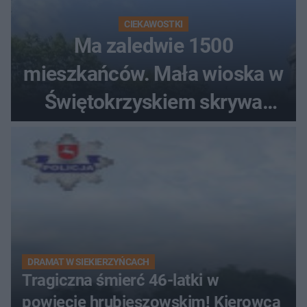
CIEKAWOSTKI
Ma zaledwie 1500
mieszkańców. Mała wioska w
Świętokrzyskiem skrywa
zabytki, bywał tu nawet król
DRAMAT W SIEKIERZYŃCACH
Tragiczna śmierć 46-latki w
powiecie hrubieszowskim! Kierowca