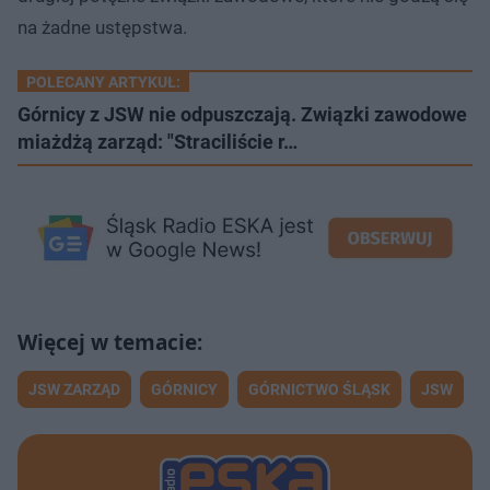
na żadne ustępstwa.
POLECANY ARTYKUŁ:
Górnicy z JSW nie odpuszczają. Związki zawodowe
miażdżą zarząd: "Straciliście r…
JSW ZARZĄD
GÓRNICY
GÓRNICTWO ŚLĄSK
JSW