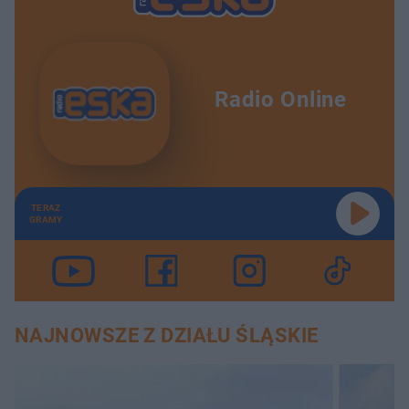
Radio Online
TERAZ
GRAMY
NAJNOWSZE Z DZIAŁU ŚLĄSKIE