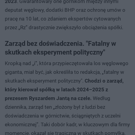
2023
. Gwarantowały one górnikom między innymi
deputat węglowy, dodatki BHP oraz ochronę umów o
pracę na 10 lat, co zdaniem ekspertów cytowanych
przez „Rz” drastycznie zwiększyło obciążenia spółki.
Zarząd bez doświadczenia. "Fatalny w
skutkach eksperyment polityczny"
Kropką nad „i”, która przypieczętowała los węglowego
giganta, miał być, jak określiła to redakcja, „fatalny w
skutkach eksperyment polityczny".
Chodzi o zarząd,
który kierował spółką w latach 2024–2025 z
prezesem Ryszardem Jantą na czele.
Według
dziennika, zarząd ten „złożony był z ludzi bez
doświadczenia w górnictwie, ściągniętych z uczelni
ekonomicznej”. Taki dobór kadr, w kluczowym dla firmy
momencie, okazał się tragiczną w skutkach pomyłką,