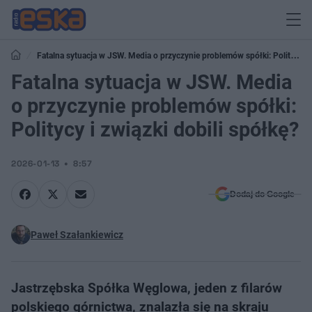
Fatalna sytuacja w JSW. Media o przyczynie problemów spółki: Politycy i
związki dobili spółkę?
Fatalna sytuacja w JSW. Media
o przyczynie problemów spółki:
Politycy i związki dobili spółkę?
2026-01-13
8:57
Dodaj do Google
Paweł Szałankiewicz
Jastrzębska Spółka Węglowa, jeden z filarów
polskiego górnictwa, znalazła się na skraju