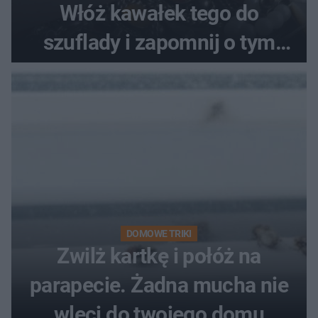
Włóż kawałek tego do
szuflady i zapomnij o tym
problemie. Sposób na
pociemniałą biżuterię
DOMOWE TRIKI
Zwilż kartkę i połóż na
parapecie. Żadna mucha nie
wleci do twojego domu