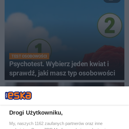
TEST OSOBOWOŚCI
Psychotest. Wybierz jeden kwiat i
sprawdź, jaki masz typ osobowości
Drogi Użytkowniku,
My, naszych 1162 zaufanych partnerów oraz inne