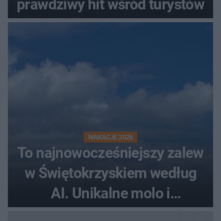
prawdziwy hit wśród turystów
WAKACJE 2026
To najnowocześniejszy zalew
w Świętokrzyskiem według
AI. Unikalne molo i
promenada