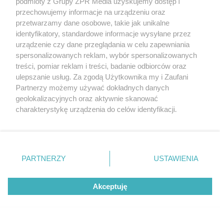
podmioty z Grupy ZPR Media uzyskujemy dostęp i
przechowujemy informacje na urządzeniu oraz
SPRAWDZONE SPOSOBY
przetwarzamy dane osobowe, takie jak unikalne
Dolej do wody pół szklanki tego
identyfikatory, standardowe informacje wysyłane przez
składnika. Panele będą lśnić bez
urządzenie czy dane przeglądania w celu zapewniania
spersonalizowanych reklam, wybór spersonalizowanych
smug
treści, pomiar reklam i treści, badanie odbiorców oraz
ulepszanie usług. Za zgodą Użytkownika my i Zaufani
Partnerzy możemy używać dokładnych danych
geolokalizacyjnych oraz aktywnie skanować
charakterystykę urządzenia do celów identyfikacji.
Ponieważ cenimy Twoją prywatność, prosimy o zgodę na
korzystanie z tych technologii poprzez kliknięcie
„Akceptuję”. Zgoda jest dobrowolna i zawsze możesz ją
zmienić/wycofać klikając przycisk ustawień prywatności
PARTNERZY
USTAWIENIA
znajdujący się w lewym dolnym rogu strony
. Niektóre
DOMOWE TRIKI
rodzaje przetwarzania danych nie wymagają zgody
Dodaj jedną łyżeczkę do gotowania.
Akceptuję
użytkownika, ale masz prawo sprzeciwić się takiemu
przetwarzaniu. Preferencje będą miały zastosowanie tylko
Skorupka z jajek zejdzie bez
na tej witrynie.
problemu