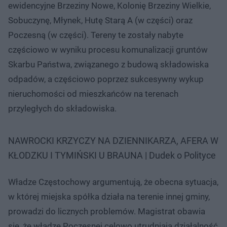
ewidencyjne Brzeziny Nowe, Kolonię Brzeziny Wielkie,
Sobuczynę, Młynek, Hutę Starą A (w części) oraz
Poczesną (w części). Tereny te zostały nabyte
częściowo w wyniku procesu komunalizacji gruntów
Skarbu Państwa, związanego z budową składowiska
odpadów, a częściowo poprzez sukcesywny wykup
nieruchomości od mieszkańców na terenach
przyległych do składowiska.
NAWROCKI KRZYCZY NA DZIENNIKARZA, AFERA W
KŁODZKU I TYMIŃSKI U BRAUNA | Dudek o Polityce
Władze Częstochowy argumentują, że obecna sytuacja,
w której miejska spółka działa na terenie innej gminy,
prowadzi do licznych problemów. Magistrat obawia
się, że władze Poczesnej celowo utrudniają działalność