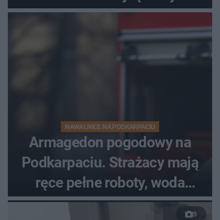
dzieci
NAWAŁNICE NA PODKARPACIU
Armagedon pogodowy na
Podkarpaciu. Strażacy mają
ręce pełne roboty, woda
zalewa posesje i budynki
5