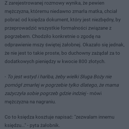
Z zarejestrowanej rozmowy wynika, że pewien
mężczyzna, któremu niedawno zmarła matka, chciał
pobrać od księdza dokument, który jest niezbędny, by
przeprowadzić wszystkie formalności związane z
pogrzebem. Chodziło konkretnie o zgodę na
odprawienie mszy świętej żałobnej. Okazało się jednak,
że nie jest to takie proste, bo duchowny zażądał za to
dodatkowych pieniędzy w kwocie 800 złotych.
-
To jest wstyd i hańba, żeby wielki Sługa Boży nie
pomógł zmarłej w pogrzebie tylko dlatego, że mama
zażyczyła sobie pogrzeb gdzie indziej
- mówi
mężczyzna na nagraniu.
Co to księdza kosztuje napisać: "zezwalam innemu
księdzu..." - pyta żałobnik.