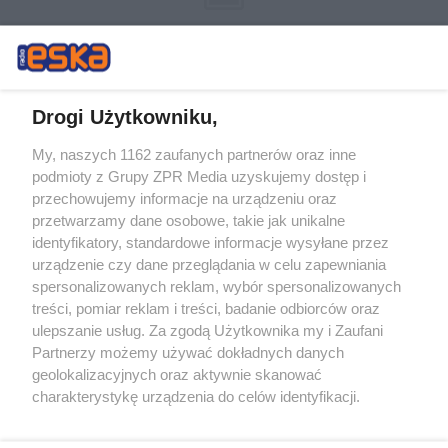
Drogi Użytkowniku,
My, naszych 1162 zaufanych partnerów oraz inne
Żaden utwór zamieszczony w serwisie nie może być powielany i
podmioty z Grupy ZPR Media uzyskujemy dostęp i
rozpowszechniany lub dalej rozpowszechniany w jakikolwiek sposób (w
tym także elektroniczny lub mechaniczny) na jakimkolwiek polu
przechowujemy informacje na urządzeniu oraz
eksploatacji w jakiejkolwiek formie, włącznie z umieszczaniem w
przetwarzamy dane osobowe, takie jak unikalne
Internecie bez pisemnej zgody właściciela praw. Jakiekolwiek użycie lub
identyfikatory, standardowe informacje wysyłane przez
wykorzystanie utworów w całości lub w części z naruszeniem prawa,
tzn. bez właściwej zgody, jest zabronione pod groźbą kary i może być
urządzenie czy dane przeglądania w celu zapewniania
ścigane prawnie.
spersonalizowanych reklam, wybór spersonalizowanych
treści, pomiar reklam i treści, badanie odbiorców oraz
ulepszanie usług. Za zgodą Użytkownika my i Zaufani
Partnerzy możemy używać dokładnych danych
geolokalizacyjnych oraz aktywnie skanować
charakterystykę urządzenia do celów identyfikacji.
Ponieważ cenimy Twoją prywatność, prosimy o zgodę na
O nas
korzystanie z tych technologii poprzez kliknięcie