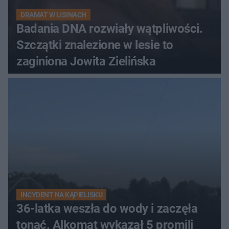
DRAMAT W LISINACH
Badania DNA rozwiały wątpliwości.
Szczątki znalezione w lesie to
zaginiona Jowita Zielińska
INCYDENT NA KĄPIELISKU
36-latka weszła do wody i zaczęła
tonąć. Alkomat wykazał 5 promili