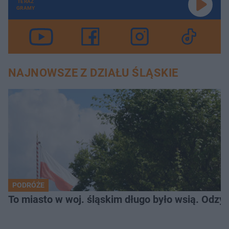
TERAZ
GRAMY
NAJNOWSZE Z DZIAŁU ŚLĄSKIE
PODRÓŻE
To miasto w woj. śląskim długo było wsią. Odzy