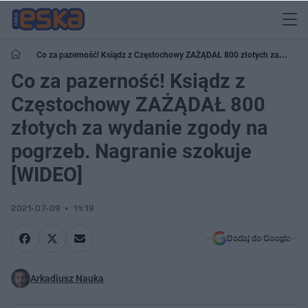
Co za pazerność! Ksiądz z Częstochowy ZAŻĄDAŁ 800 złotych za
wydanie zgody na pogrzeb. Nagranie szokuje [WIDEO]
Co za pazerność! Ksiądz z
Częstochowy ZAŻĄDAŁ 800
złotych za wydanie zgody na
pogrzeb. Nagranie szokuje
[WIDEO]
2021-07-09
11:19
Dodaj do Google
Arkadiusz Nauka