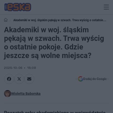
Akademiki w woj. śląskim pękają w szwach. Trwa wyścig o ostatnie
pokoje. Gdzie jeszcze są wolne miejsca?
Akademiki w woj. śląskim
pękają w szwach. Trwa wyścig
o ostatnie pokoje. Gdzie
jeszcze są wolne miejsca?
2025-10-06
15:08
Dodaj do Google
Wioletta Baborska
Początek roku akademickiego w województwie