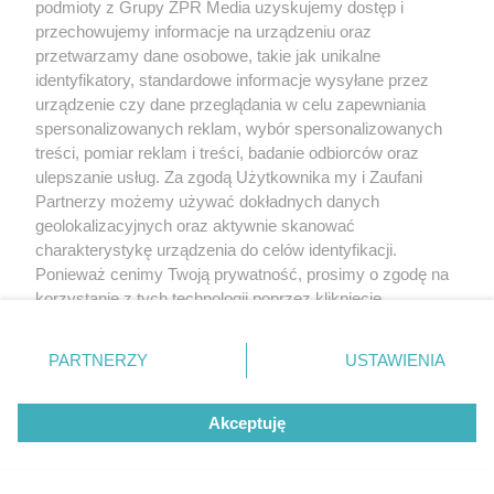
podmioty z Grupy ZPR Media uzyskujemy dostęp i
przechowujemy informacje na urządzeniu oraz
przetwarzamy dane osobowe, takie jak unikalne
identyfikatory, standardowe informacje wysyłane przez
urządzenie czy dane przeglądania w celu zapewniania
spersonalizowanych reklam, wybór spersonalizowanych
treści, pomiar reklam i treści, badanie odbiorców oraz
ulepszanie usług. Za zgodą Użytkownika my i Zaufani
Partnerzy możemy używać dokładnych danych
Żaden utwór zamieszczony w serwisie nie może być powielany i
geolokalizacyjnych oraz aktywnie skanować
rozpowszechniany lub dalej rozpowszechniany w jakikolwiek sposób (w
charakterystykę urządzenia do celów identyfikacji.
tym także elektroniczny lub mechaniczny) na jakimkolwiek polu
Ponieważ cenimy Twoją prywatność, prosimy o zgodę na
eksploatacji w jakiejkolwiek formie, włącznie z umieszczaniem w Internecie
bez pisemnej zgody właściciela praw. Jakiekolwiek użycie lub
korzystanie z tych technologii poprzez kliknięcie
wykorzystanie utworów w całości lub w części z naruszeniem prawa, tzn.
„Akceptuję”. Zgoda jest dobrowolna i zawsze możesz ją
bez właściwej zgody, jest zabronione pod groźbą kary i może być ścigane
zmienić/wycofać klikając przycisk ustawień prywatności
prawnie.
PARTNERZY
USTAWIENIA
znajdujący się w lewym dolnym rogu strony
. Niektóre
rodzaje przetwarzania danych nie wymagają zgody
Akceptuję
użytkownika, ale masz prawo sprzeciwić się takiemu
przetwarzaniu. Preferencje będą miały zastosowanie tylko
na tej witrynie.