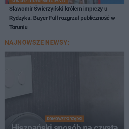
KONCERT U REDEMPTORYSTY
Sławomir Świerzyński królem imprezy u
Rydzyka. Bayer Full rozgrzał publiczność w
Toruniu
NAJNOWSZE NEWSY:
DOMOWE PORZĄDKI
Hiszpański sposób na czystą