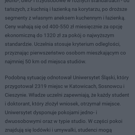
jedno-, dwu- i trzyosobowe w różnych standardach - od
tańszych, z kuchnią i łazienką na korytarzu, po droższe
segmenty z własnym aneksem kuchennym i łazienką.
Ceny wahają się od 400-550 zł miesięcznie za opcję
ekonomiczną do 1320 zł za pokój o najwyższym
standardzie. Uczelnia stosuje kryterium odległości,
przyznając pierwszeństwo osobom mieszkającym co
najmniej 50 km od miejsca studiów.
Podobną sytuację odnotował Uniwersytet Śląski, który
przygotował 2319 miejsc w Katowicach, Sosnowcu i
Cieszynie. Władze uczelni zapewniają, że każdy student
i doktorant, który złożył wniosek, otrzymał miejsce.
Uniwersytet dysponuje pokojami jedno- i
dwuosobowymi oraz w typie studio. W części pokoi
znajdują się lodówki i umywalki, studenci mogą