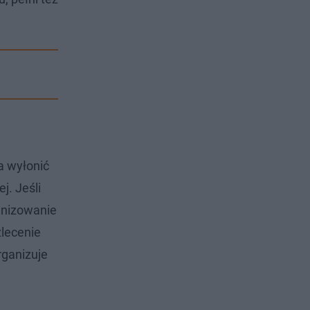
a wyłonić
j. Jeśli
anizowanie
lecenie
rganizuje