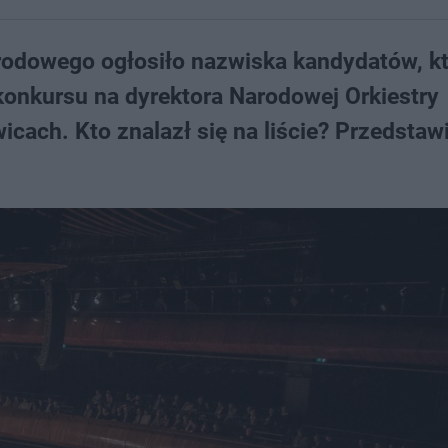
arodowego ogłosiło nazwiska kandydatów, k
 konkursu na dyrektora Narodowej Orkiestry
cach. Kto znalazł się na liście? Przedsta