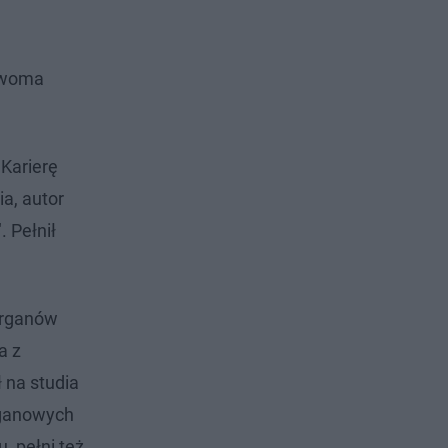
 dwoma
 Karierę
a, autor
. Pełnił
 organów
a z
 na studia
organowych
, pełni też