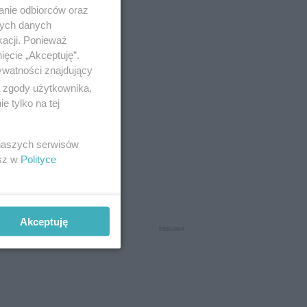
anie odbiorców oraz
nych danych
kacji. Ponieważ
stry
ięcie „Akceptuję”.
rum Muzyki
ywatności znajdujący
cach. W
ą zgody użytkownika,
 tylko na tej
 naszych serwisów
esz w
Polityce
Akceptuję