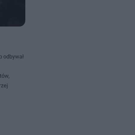
ap odbywał
tów,
rzej