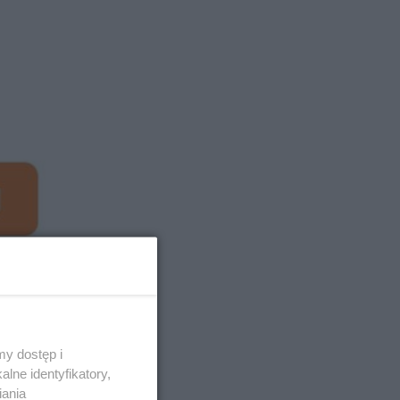
y dostęp i
lne identyfikatory,
iania
05.