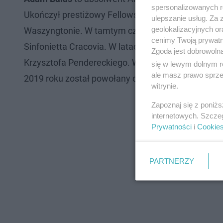
spersonalizowanych re
Ukończył prestiżowy Fellowship Program (2010/201
ulepszanie usług. Za
geolokalizacyjnych or
Waszyngtonie. W tamtym czasie współpracował m.
cenimy Twoją prywatno
Sinfonietta Cracovia. W latach 2011-2012 pełnił 
Zgoda jest dobrowoln
Krzysztofa Pendereckiego. W 2011 roku objął fun
się w lewym dolnym r
ale masz prawo sprzec
2019 roku został powołany do Rady Uniwersytet
witrynie.
Zapoznaj się z poniż
internetowych. Szcze
Prywatności
i
Cookie
PARTNERZY