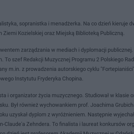
alistyka, sopranistka i menadżerka. Na co dzień kieruje
 Ziemi Kozielskiej oraz Miejską Biblioteką Publiczną.
olwentem zarządzania w mediach i dyplomacji publicznej.
To szef Redakcji Muzycznej Programu 2 Polskiego Radi
ny m.in. z prowadzenia autorskiego cyklu "Fortepianiści"
dowego Instytutu Fryderyka Chopina.
sta i organizator życia muzycznego. Studiował w klasie
sku. Był również wychowankiem prof. Joachima Grubich
ku uzyskał dyplom z wyróżnieniem. Następnie wyjechał
n-Claude'a Zehndera. To finalista i laureat konkursów 
 co dzień jest profesorem Akademii Muzycznej w Gdańsku