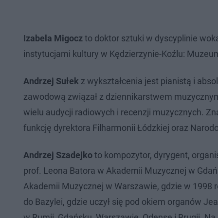
Izabela Migocz
to doktor sztuki w dyscyplinie wok
instytucjami kultury w Kędzierzynie-Koźlu: Muzeum
Andrzej Sułek
z wykształcenia jest pianistą i abs
zawodową związał z dziennikarstwem muzycznym. 
wielu audycji radiowych i recenzji muzycznych. Zna
funkcję dyrektora Filharmonii Łódzkiej oraz Naro
Andrzej Szadejko
to kompozytor, dyrygent, organi
prof. Leona Batora w Akademii Muzycznej w Gdań
Akademii Muzycznej w Warszawie, gdzie w 1998 ro
do Bazylei, gdzie uczył się pod okiem organów Jea
w Rumii, Gdańsku, Warszawie, Odense i Brugii. Na