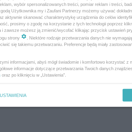
klam, wybór spersonalizowanych treści, pomiar reklam i treści, bad
1) w J.F. Kennedy Center for the Performing Arts w
 zgodą Użytkownika my i Zaufani Partnerzy możemy używać dokład
az aktywnie skanować charakterystykę urządzenia do celów identyfi
in. z National Symphony Orchestra. Współtworzył Orkie
ść, prosimy o zgodę na korzystanie z tych technologii poprzez klikn
funkcję inwestora podczas tworzenia Europejskiego Cent
a i zawsze możesz ją zmienić/wycofać klikając przycisk ustawień pr
kcję dyrektora Europejskiego Centrum Muzyki w Lusławi
ogu strony
. Niektóre rodzaje przetwarzania danych nie wymagaj
iwić się takiemu przetwarzaniu. Preferencje będą miały zastosowanie
u Muzycznego Fryderyka Chopina w Warszawie.
szymi informacjami, abyś mógł świadomie i komfortowo korzystać z
gółowe informacje dotyczące przetwarzania Twoich danych znajdzi
s
oraz po kliknięciu w „Ustawienia”.
USTAWIENIA