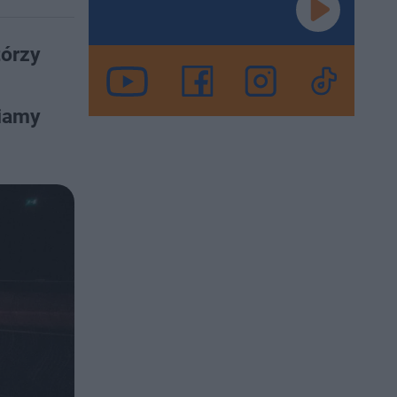
tórzy
wiamy