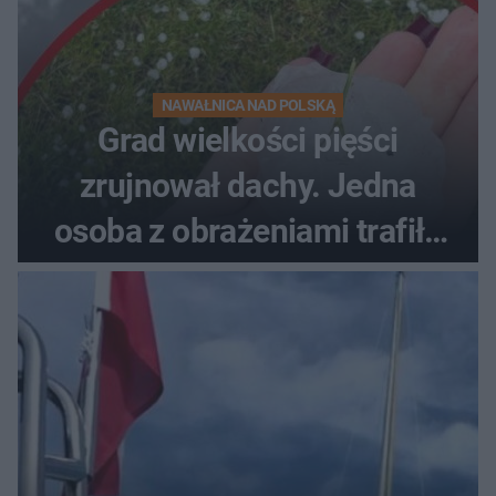
NAWAŁNICA NAD POLSKĄ
Grad wielkości pięści
zrujnował dachy. Jedna
osoba z obrażeniami trafiła
do szpitala