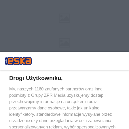
Drogi Użytkowniku,
My, naszych 1160 zaufanych partnerów oraz inne
Żaden utwór zamieszczony w serwisie nie może być powielany i
podmioty z Grupy ZPR Media uzyskujemy dostęp i
rozpowszechniany lub dalej rozpowszechniany w jakikolwiek sposób (w
przechowujemy informacje na urządzeniu oraz
tym także elektroniczny lub mechaniczny) na jakimkolwiek polu
eksploatacji w jakiejkolwiek formie, włącznie z umieszczaniem w
przetwarzamy dane osobowe, takie jak unikalne
Internecie bez pisemnej zgody właściciela praw. Jakiekolwiek użycie lub
identyfikatory, standardowe informacje wysyłane przez
wykorzystanie utworów w całości lub w części z naruszeniem prawa,
tzn. bez właściwej zgody, jest zabronione pod groźbą kary i może być
urządzenie czy dane przeglądania w celu zapewniania
ścigane prawnie.
spersonalizowanych reklam, wybór spersonalizowanych