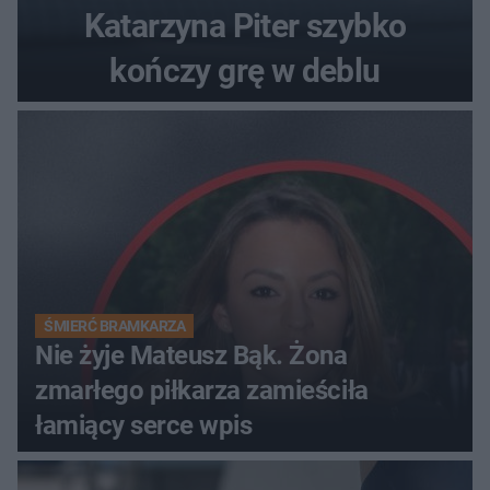
Katarzyna Piter szybko
kończy grę w deblu
ŚMIERĆ BRAMKARZA
Nie żyje Mateusz Bąk. Żona
zmarłego piłkarza zamieściła
łamiący serce wpis