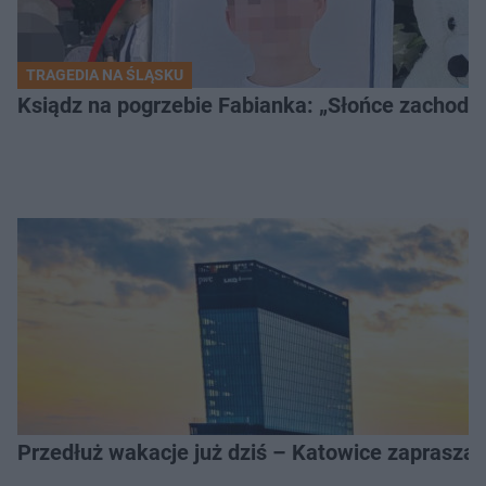
TRAGEDIA NA ŚLĄSKU
Ksiądz na pogrzebie Fabianka: „Słońce zachodz
Przedłuż wakacje już dziś – Katowice zapraszaj