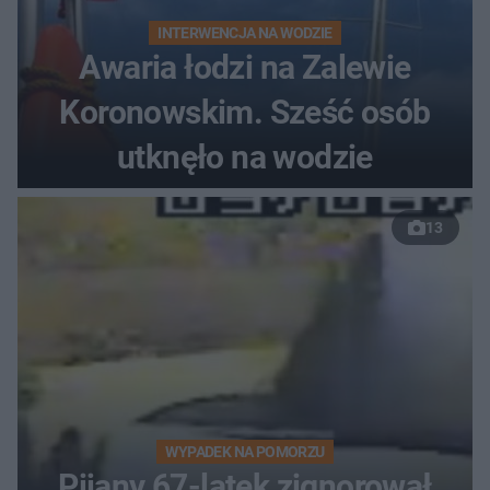
INTERWENCJA NA WODZIE
Awaria łodzi na Zalewie
Koronowskim. Sześć osób
utknęło na wodzie
13
WYPADEK NA POMORZU
Pijany 67-latek zignorował