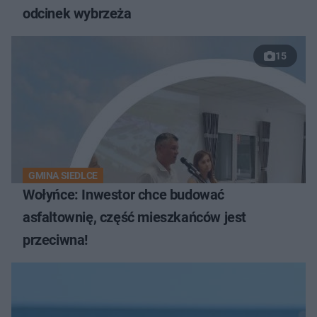
odcinek wybrzeża
15
GMINA SIEDLCE
Wołyńce: Inwestor chce budować
asfaltownię, część mieszkańców jest
przeciwna!