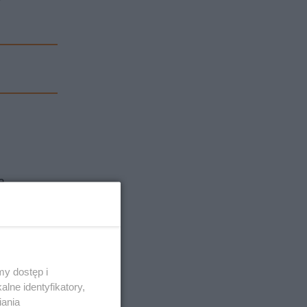
a
y dostęp i
lne identyfikatory,
iania