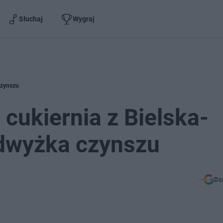
Słuchaj
Wygraj
 czynszu
cukiernia z Bielska-
podwyżka czynszu
Do