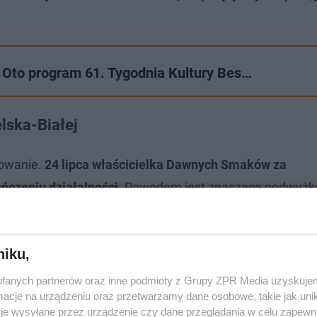
e Oto program 61. Tygodnia Kultury Bes…
lska-Białej
rowanie.
24 lipca właścicielka Dawnych Smaków za
czeniu działalności.
Powodem jest znacząca podwyżk
niku,
fanych partnerów oraz inne podmioty z Grupy ZPR Media uzyskujem
cje na urządzeniu oraz przetwarzamy dane osobowe, takie jak unika
je wysyłane przez urządzenie czy dane przeglądania w celu zapewn