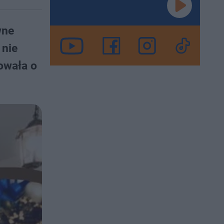
wne
 nie
owała o