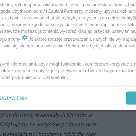
klam, wybór spersonalizowanych treści, pomiar reklam i treści, bad
 zgodą Użytkownika my i Zaufani Partnerzy możemy używać dokład
az aktywnie skanować charakterystykę urządzenia do celów identyfi
ść, prosimy o zgodę na korzystanie z tych technologii poprzez klikn
a i zawsze możesz ją zmienić/wycofać klikając przycisk ustawień pr
ogu strony
. Niektóre rodzaje przetwarzania danych nie wymagaj
iwić się takiemu przetwarzaniu. Preferencje będą miały zastosowanie
szymi informacjami, abyś mógł świadomie i komfortowo korzystać z
 zapewne wielu z Was już usłyszało, niestety
gółowe informacje dotyczące przetwarzania Twoich danych znajdzi
maki zostaje zamknięta. Chcemy rozwiać
s
oraz po kliknięciu w „Ustawienia”.
powiedzieć Wam prawdę, a mianowicie nasz
 mocno podniesiony i mimo próśb, miasto nie
USTAWIENIA
ielibyśmy Wam bardzo podziękować za te 3
aprawdę masę wspaniałych klientów, a
. Dziękujemy za wszystkie pochwały oraz
u wzrastaliśmy i mogliśmy robić dla Was