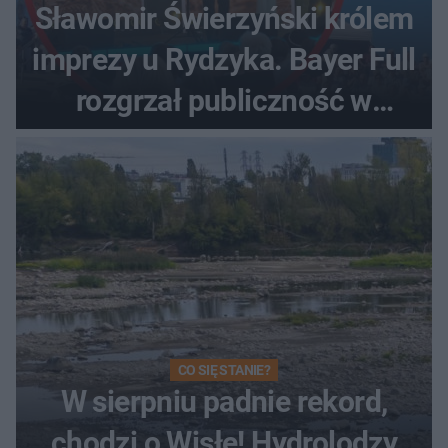
Sławomir Świerzyński królem
imprezy u Rydzyka. Bayer Full
rozgrzał publiczność w
Toruniu
CO SIĘ STANIE?
W sierpniu padnie rekord,
chodzi o Wisłę! Hydrolodzy