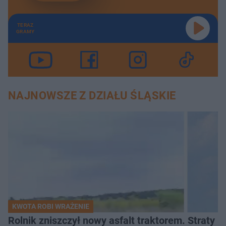
TERAZ
GRAMY
NAJNOWSZE Z DZIAŁU ŚLĄSKIE
KWOTA ROBI WRAŻENIE
Rolnik zniszczył nowy asfalt traktorem. Straty id