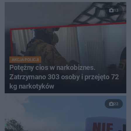
13
AKCJA POLICJI
Potężny cios w narkobiznes.
Zatrzymano 303 osoby i przejęto 72
kg narkotyków
22