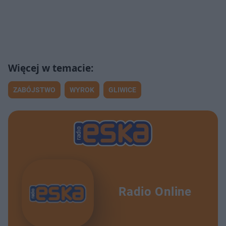
ZABÓJSTWO
WYROK
GLIWICE
Radio Online