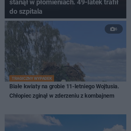
stanął w płomieniach. 49-latek trafił
do szpitala
6
TRAGICZNY WYPADEK
Białe kwiaty na grobie 11-letniego Wojtusia.
Chłopiec zginął w zderzeniu z kombajnem