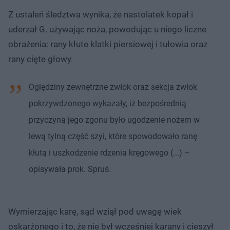
Z ustaleń śledztwa wynika, że nastolatek kopał i
uderzał G. używając noża, powodując u niego liczne
obrażenia: rany kłute klatki piersiowej i tułowia oraz
rany cięte głowy.
Oględziny zewnętrzne zwłok oraz sekcja zwłok
pokrzywdzonego wykazały, iż bezpośrednią
przyczyną jego zgonu było ugodzenie nożem w
lewą tylną część szyi, które spowodowało ranę
kłutą i uszkodzenie rdzenia kręgowego (...) –
opisywała prok. Spruś.
Wymierzając karę, sąd wziął pod uwagę wiek
oskarżonego i to, że nie był wcześniej karany i cieszył