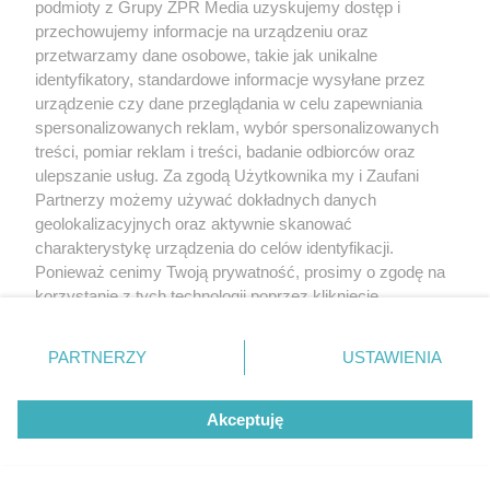
podmioty z Grupy ZPR Media uzyskujemy dostęp i
przechowujemy informacje na urządzeniu oraz
przetwarzamy dane osobowe, takie jak unikalne
identyfikatory, standardowe informacje wysyłane przez
urządzenie czy dane przeglądania w celu zapewniania
spersonalizowanych reklam, wybór spersonalizowanych
treści, pomiar reklam i treści, badanie odbiorców oraz
ulepszanie usług. Za zgodą Użytkownika my i Zaufani
Partnerzy możemy używać dokładnych danych
geolokalizacyjnych oraz aktywnie skanować
Żaden utwór zamieszczony w serwisie nie może być powielany i
charakterystykę urządzenia do celów identyfikacji.
rozpowszechniany lub dalej rozpowszechniany w jakikolwiek sposób (w
tym także elektroniczny lub mechaniczny) na jakimkolwiek polu
Ponieważ cenimy Twoją prywatność, prosimy o zgodę na
eksploatacji w jakiejkolwiek formie, włącznie z umieszczaniem w Internecie
korzystanie z tych technologii poprzez kliknięcie
bez pisemnej zgody właściciela praw. Jakiekolwiek użycie lub
„Akceptuję”. Zgoda jest dobrowolna i zawsze możesz ją
wykorzystanie utworów w całości lub w części z naruszeniem prawa, tzn.
bez właściwej zgody, jest zabronione pod groźbą kary i może być ścigane
zmienić/wycofać klikając przycisk ustawień prywatności
prawnie.
PARTNERZY
USTAWIENIA
znajdujący się w lewym dolnym rogu strony
. Niektóre
rodzaje przetwarzania danych nie wymagają zgody
Akceptuję
użytkownika, ale masz prawo sprzeciwić się takiemu
przetwarzaniu. Preferencje będą miały zastosowanie tylko
na tej witrynie.