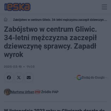
Zabójstwo w centrum Gliwic. 34-letni mężczyzna zaczepił dziewczynę
sprawcy. Zapadł wyrok
Zabójstwo w centrum Gliwic.
34-letni mężczyzna zaczepił
dziewczynę sprawcy. Zapadł
wyrok
2025-03-19
11:03
Dodaj do Google
Martyna Urban
Źródło PAP
W listopadzie 2023 roku w Gliwicach doszło do