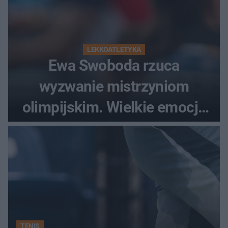
LEKKOATLETYKA
Ewa Swoboda rzuca
wyzwanie mistrzyniom
olimpijskim. Wielkie emocje
podczas Silesia Memoriału
Kamili Skolimowskiej
TENIS