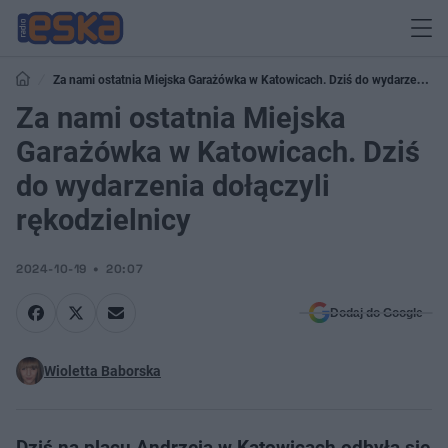
Za nami ostatnia Miejska Garażówka w Katowicach. Dziś do wydarzenia
dołączyli rękodzielnicy
Za nami ostatnia Miejska
Garażówka w Katowicach. Dziś
do wydarzenia dołączyli
rękodzielnicy
2024-10-19
20:07
Dodaj do Google
Wioletta Baborska
Dziś na placu Andrzeja w Katowicach odbyła się