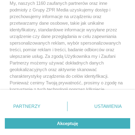
My, naszych 1160 zaufanych partnerów oraz inne
Żaden utwór zamieszczony w serwisie nie może być powielany i
podmioty z Grupy ZPR Media uzyskujemy dostęp i
rozpowszechniany lub dalej rozpowszechniany w jakikolwiek sposób (w
tym także elektroniczny lub mechaniczny) na jakimkolwiek polu
przechowujemy informacje na urządzeniu oraz
eksploatacji w jakiejkolwiek formie, włącznie z umieszczaniem w Internecie
przetwarzamy dane osobowe, takie jak unikalne
bez pisemnej zgody właściciela praw. Jakiekolwiek użycie lub
identyfikatory, standardowe informacje wysyłane przez
wykorzystanie utworów w całości lub w części z naruszeniem prawa, tzn.
bez właściwej zgody, jest zabronione pod groźbą kary i może być ścigane
urządzenie czy dane przeglądania w celu zapewniania
prawnie.
spersonalizowanych reklam, wybór spersonalizowanych
treści, pomiar reklam i treści, badanie odbiorców oraz
ulepszanie usług. Za zgodą Użytkownika my i Zaufani
Partnerzy możemy używać dokładnych danych
geolokalizacyjnych oraz aktywnie skanować
charakterystykę urządzenia do celów identyfikacji.
Ponieważ cenimy Twoją prywatność, prosimy o zgodę na
O nas
korzystanie z tych technologii poprzez kliknięcie
Informacje prawne
„Akceptuję”. Zgoda jest dobrowolna i zawsze możesz ją
zmienić/wycofać klikając przycisk ustawień prywatności
Nasze serwisy
PARTNERZY
USTAWIENIA
znajdujący się w lewym dolnym rogu strony
. Niektóre
rodzaje przetwarzania danych nie wymagają zgody
© 2026 Grupa ZPR Media
Akceptuję
użytkownika, ale masz prawo sprzeciwić się takiemu
przetwarzaniu. Preferencje będą miały zastosowanie tylko