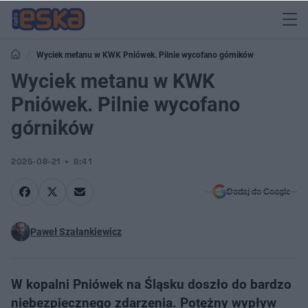
Wyciek metanu w KWK Pniówek. Pilnie wycofano górników
Wyciek metanu w KWK
Pniówek. Pilnie wycofano
górników
2025-08-21
8:41
Dodaj do Google
Paweł Szałankiewicz
W kopalni Pniówek na Śląsku doszło do bardzo
niebezpiecznego zdarzenia. Potężny wypływ