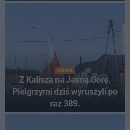
tłumy
KOŚCIÓŁ
Z Kalisza na Jasną Górę.
Pielgrzymi dziś wyruszyli po
raz 389.