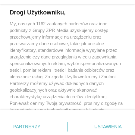
Drogi Użytkowniku,
My, naszych 1162 zaufanych partnerów oraz inne
Żaden utwór zamieszczony w serwisie nie może być powielany i
podmioty z Grupy ZPR Media uzyskujemy dostęp i
rozpowszechniany lub dalej rozpowszechniany w jakikolwiek sposób (w
tym także elektroniczny lub mechaniczny) na jakimkolwiek polu
przechowujemy informacje na urządzeniu oraz
eksploatacji w jakiejkolwiek formie, włącznie z umieszczaniem w Internecie
przetwarzamy dane osobowe, takie jak unikalne
bez pisemnej zgody właściciela praw. Jakiekolwiek użycie lub
wykorzystanie utworów w całości lub w części z naruszeniem prawa, tzn.
identyfikatory, standardowe informacje wysyłane przez
bez właściwej zgody, jest zabronione pod groźbą kary i może być ścigane
urządzenie czy dane przeglądania w celu zapewniania
prawnie.
spersonalizowanych reklam, wybór spersonalizowanych
treści, pomiar reklam i treści, badanie odbiorców oraz
ulepszanie usług. Za zgodą Użytkownika my i Zaufani
Partnerzy możemy używać dokładnych danych
geolokalizacyjnych oraz aktywnie skanować
charakterystykę urządzenia do celów identyfikacji.
O nas
Ponieważ cenimy Twoją prywatność, prosimy o zgodę na
korzystanie z tych technologii poprzez kliknięcie
Informacje prawne
„Akceptuję”. Zgoda jest dobrowolna i zawsze możesz ją
zmienić/wycofać klikając przycisk ustawień prywatności
Nasze serwisy
PARTNERZY
USTAWIENIA
znajdujący się w lewym dolnym rogu strony
. Niektóre