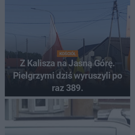
KOŚCIÓŁ
Z Kalisza na Jasną Górę.
Pielgrzymi dziś wyruszyli po
raz 389.