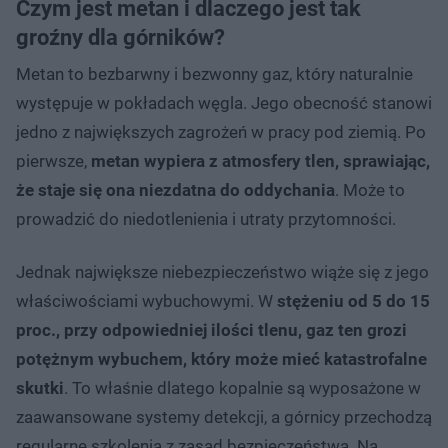
Czym jest metan i dlaczego jest tak
groźny dla górników?
Metan to bezbarwny i bezwonny gaz, który naturalnie
występuje w pokładach węgla. Jego obecność stanowi
jedno z największych zagrożeń w pracy pod ziemią. Po
pierwsze,
metan wypiera z atmosfery tlen, sprawiając,
że staje się ona niezdatna do oddychania
. Może to
prowadzić do niedotlenienia i utraty przytomności.
Jednak największe niebezpieczeństwo wiąże się z jego
właściwościami wybuchowymi. W
stężeniu od 5 do 15
proc., przy odpowiedniej ilości tlenu, gaz ten grozi
potężnym wybuchem, który może mieć katastrofalne
skutki
. To właśnie dlatego kopalnie są wyposażone w
zaawansowane systemy detekcji, a górnicy przechodzą
regularne szkolenia z zasad bezpieczeństwa. Na