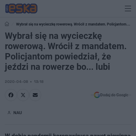
Wybrał się na wycieczkę rowerową. Wrócił z mandatem. Policjantom
powiedział, że jeździ na rowerze bo... lubi
Wybrał się na wycieczkę
rowerową. Wrócił z mandatem.
Policjantom powiedział, że
jeździ na rowerze bo... lubi
2020-04-08
13:18
Dodaj do Google
NAU
W dobie pandemii koronawirusa nawet niewinna