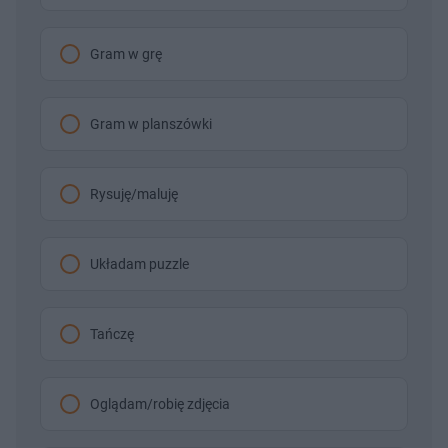
Gram w grę
Gram w planszówki
Rysuję/maluję
Układam puzzle
Tańczę
Oglądam/robię zdjęcia