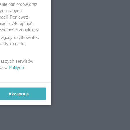
anie odbiorców oraz
nych danych
kacji. Ponieważ
ięcie „Akceptuję”.
ywatności znajdujący
ą zgody użytkownika,
 tylko na tej
 naszych serwisów
esz w
Polityce
Akceptuję