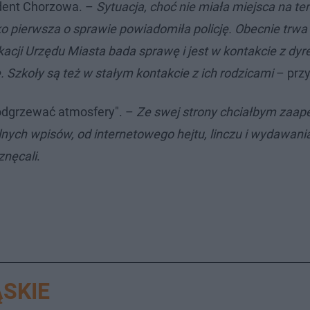
ydent Chorzowa. –
Sytuacja, choć nie miała miejsca na te
ako pierwsza o sprawie powiadomiła policję. Obecnie trwa
cji Urzędu Miasta bada sprawę i jest w kontakcie z dyr
e. Szkoły są też w stałym kontakcie z ich rodzicami
– przy
podgrzewać atmosfery". –
Ze swej strony chciałbym zaap
nych wpisów, od internetowego hejtu, linczu i wydawan
 znęcali
.
SKIE