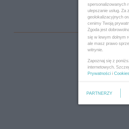
spersonalizowanych re
— 🌐 ᴛʜᴇᴘᴏʟᴀ
ulepszanie usług. Za
geolokalizacyjnych or
cenimy Twoją prywatno
Zgoda jest dobrowoln
się w lewym dolnym r
ale masz prawo sprzec
witrynie.
Zapoznaj się z poniż
internetowych. Szcze
Prywatności
i
Cookie
PARTNERZY