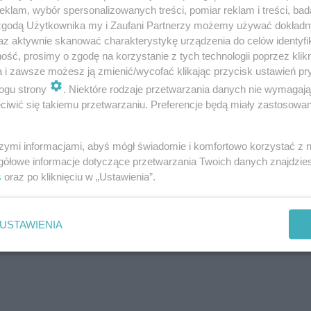
klam, wybór spersonalizowanych treści, pomiar reklam i treści, bad
ɴᴅɴᴇᴡs 🌐 (@thepolandnews_)
 zgodą Użytkownika my i Zaufani Partnerzy możemy używać dokład
November 6, 2023
az aktywnie skanować charakterystykę urządzenia do celów identyfi
ść, prosimy o zgodę na korzystanie z tych technologii poprzez klikn
a i zawsze możesz ją zmienić/wycofać klikając przycisk ustawień pr
ogu strony
. Niektóre rodzaje przetwarzania danych nie wymagaj
ROZWIŃ
iwić się takiemu przetwarzaniu. Preferencje będą miały zastosowanie
szymi informacjami, abyś mógł świadomie i komfortowo korzystać z
gółowe informacje dotyczące przetwarzania Twoich danych znajdzi
s
oraz po kliknięciu w „Ustawienia”.
USTAWIENIA