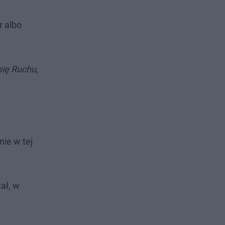
r albo
się Ruchu,
ie w tej
ał, w