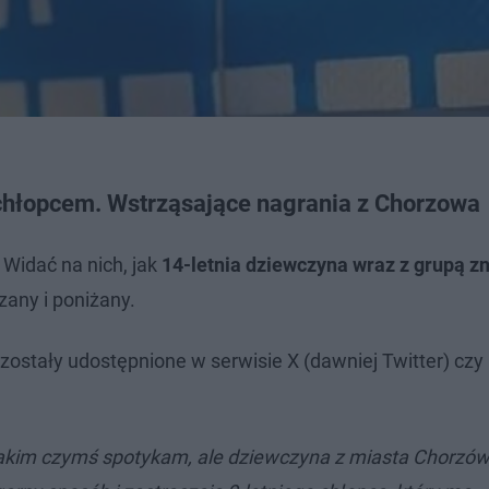
 chłopcem. Wstrząsające nagrania z Chorzowa
 Widać na nich, jak
14-letnia dziewczyna wraz z grupą 
szany i poniżany.
e zostały udostępnione w serwisie X (dawniej Twitter) czy
 takim czymś spotykam, ale dziewczyna z miasta Chorzów,