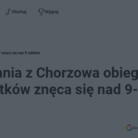
Słuchaj
Wygraj
 znęca się nad 9-latkiem
nia z Chorzowa obieg
atków znęca się nad 9-
Do