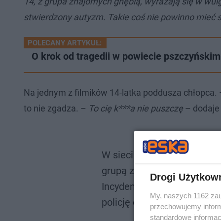
14, z grupa znajomych gnębią, wyrażają się w wulg
stwierdzony autyzm. Takie coś nie powinno mieć syt
POLECANY ARTYKUŁ:
O krok od tragedii w powiecie pszczyńskim
Na jednym z filmików 14-latka poddusza chłopca.
to nie zgadza. –
To cię k***a nie puszczę
– dodaje
W sieci pojawiły się nagran
grupą znajomych gnębi, obr
Drogi Użytkow
Incydent miał miejsce w C
My, naszych 1162 zau
policję oraz do dyrektora sz
przechowujemy informa
pic.t
standardowe informac