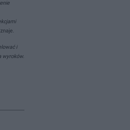
renie
ekcjami
znaje.
elować i
ia wyroków.