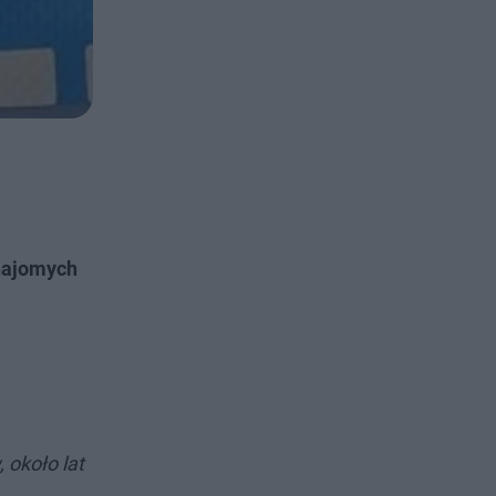
znajomych
 około lat