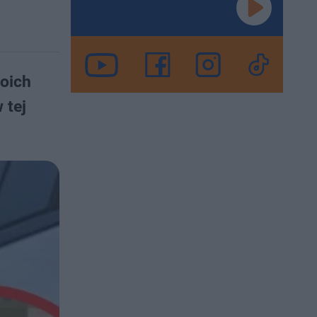
woich
 tej