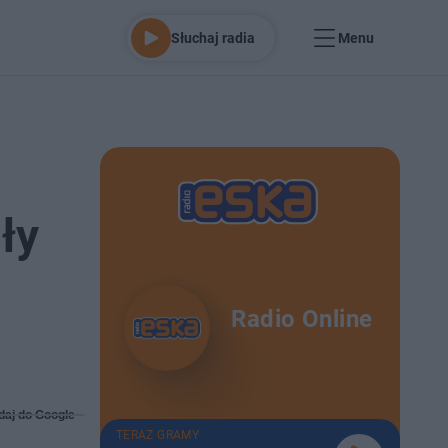
Słuchaj radia
Menu
ły
Radio Online
daj do Google
TERAZ GRAMY