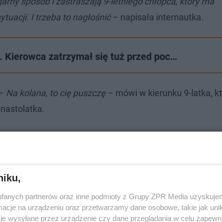
arny sposób i zastraszają 9-letniego chłopca, który ma
uacji. I trzeba to nagłośnić
– napisała internautka.
. Kierowca zatrzymał się tuż przed poc…
 –
Na kolana, to cię puszczę
– mówi w kierunku 9-latka, kt
 nastolatka.
ia, na których 14-letnia dziewczyna wraz z
aża i zastrasza 9-letniego chłopca.
niku,
horzowie. Sprawa została zgłoszona na
fanych partnerów oraz inne podmioty z Grupy ZPR Media uzyskujem
koły.
cje na urządzeniu oraz przetwarzamy dane osobowe, takie jak unika
witter.com/mJ6aX49mTA
je wysyłane przez urządzenie czy dane przeglądania w celu zapewn