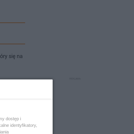
óry się na
y dostęp i
lne identyfikatory,
iania