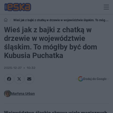
Wieś jak z bajki z chatką w drzewie w województwie śląskim. To mógłby
być dom Kubusia Puchatka
Wieś jak z bajki z chatką w
drzewie w województwie
śląskim. To mógłby być dom
Kubusia Puchatka
2025-12-27
10:32
Dodaj do Google
Martyna Urban
Województwo śląskie skrywa wiele magicznych