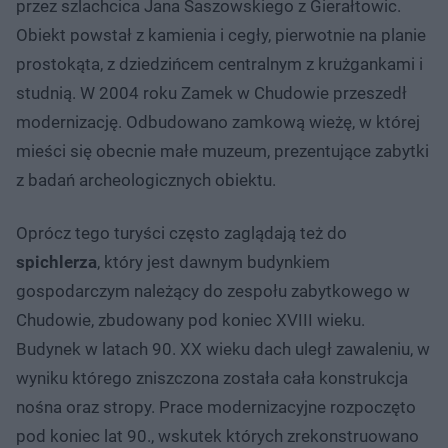
przez szlachcica Jana Saszowskiego z Gierałtowic.
Obiekt powstał z kamienia i cegły, pierwotnie na planie
prostokąta, z dziedzińcem centralnym z krużgankami i
studnią. W 2004 roku Zamek w Chudowie przeszedł
modernizację. Odbudowano zamkową wieżę, w której
mieści się obecnie małe muzeum, prezentujące zabytki
z badań archeologicznych obiektu.
Oprócz tego turyści często zaglądają też do
spichlerza
, który jest dawnym budynkiem
gospodarczym należący do zespołu zabytkowego w
Chudowie, zbudowany pod koniec XVIII wieku.
Budynek w latach 90. XX wieku dach uległ zawaleniu, w
wyniku którego zniszczona została cała konstrukcja
nośna oraz stropy. Prace modernizacyjne rozpoczęto
pod koniec lat 90., wskutek których zrekonstruowano