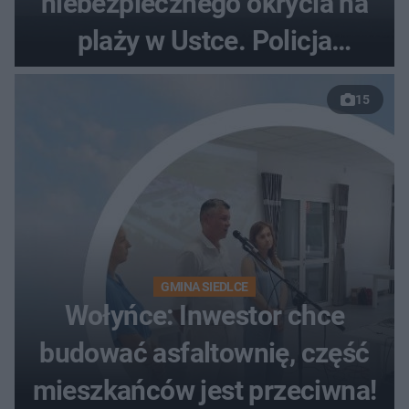
niebezpiecznego okrycia na
plaży w Ustce. Policja
musiała zamknąć odcinek
15
wybrzeża
GMINA SIEDLCE
Wołyńce: Inwestor chce
budować asfaltownię, część
mieszkańców jest przeciwna!