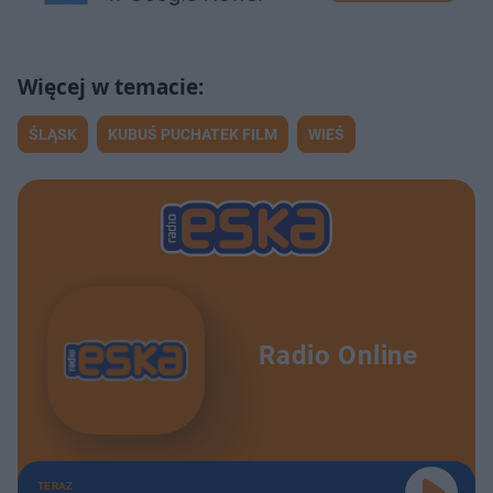
ŚLĄSK
KUBUŚ PUCHATEK FILM
WIEŚ
Radio Online
TERAZ