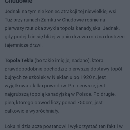
Chudowie
Jednak na tym nie koniec atrakcji tej niewielkiej wsi.
Tuż przy ruinach Zamku w Chudowie rośnie na
pierwszy rzut oka zwykła topola kanadyjska. Jednak,
gdy podejdzie się bliżej w pniu drzewa można dostrzec
tajemnicze drzwi.
Topola Tekla
(bo takie imię jej nadano), która
prawdopodobnie pochodzi z pierwszej dostawy topól
bujnych ze szkółek w Niekłaniu po 1920 r., jest
wyjątkowa z kilku powodów. Po pierwsze, jest
najgrubszą topolą kanadyjską w Polsce. Po drugie,
pień, którego obwód liczy ponad 750cm, jest
całkowicie wypróchniały.
Lokalni działacze postanowili wykorzystać ten fakt i w