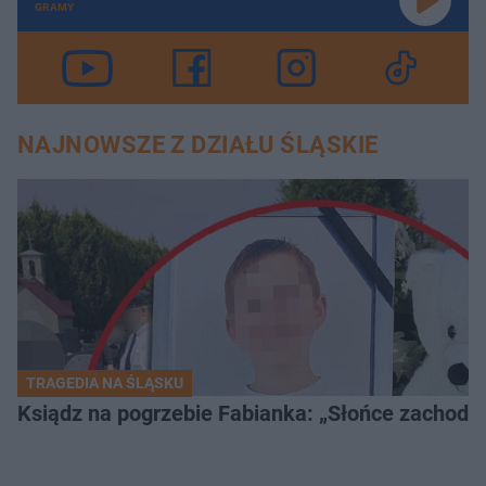
GRAMY
NAJNOWSZE Z DZIAŁU ŚLĄSKIE
TRAGEDIA NA ŚLĄSKU
Ksiądz na pogrzebie Fabianka: „Słońce zachodz