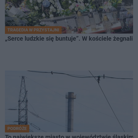
TRAGEDIA W PRZYSTAJNI
„Serce ludzkie się buntuje”. W kościele żegnali
PODRÓŻE
To największe miasto w województwie śląskim. 