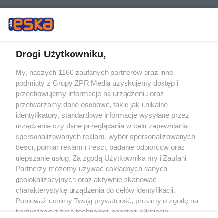
Drogi Użytkowniku,
My, naszych 1160 zaufanych partnerów oraz inne
Żaden utwór zamieszczony w serwisie nie może być powielany i
podmioty z Grupy ZPR Media uzyskujemy dostęp i
rozpowszechniany lub dalej rozpowszechniany w jakikolwiek sposób (w
tym także elektroniczny lub mechaniczny) na jakimkolwiek polu
przechowujemy informacje na urządzeniu oraz
eksploatacji w jakiejkolwiek formie, włącznie z umieszczaniem w Internecie
przetwarzamy dane osobowe, takie jak unikalne
bez pisemnej zgody właściciela praw. Jakiekolwiek użycie lub
wykorzystanie utworów w całości lub w części z naruszeniem prawa, tzn.
identyfikatory, standardowe informacje wysyłane przez
bez właściwej zgody, jest zabronione pod groźbą kary i może być ścigane
urządzenie czy dane przeglądania w celu zapewniania
prawnie.
spersonalizowanych reklam, wybór spersonalizowanych
treści, pomiar reklam i treści, badanie odbiorców oraz
ulepszanie usług. Za zgodą Użytkownika my i Zaufani
Partnerzy możemy używać dokładnych danych
geolokalizacyjnych oraz aktywnie skanować
charakterystykę urządzenia do celów identyfikacji.
O nas
Ponieważ cenimy Twoją prywatność, prosimy o zgodę na
korzystanie z tych technologii poprzez kliknięcie