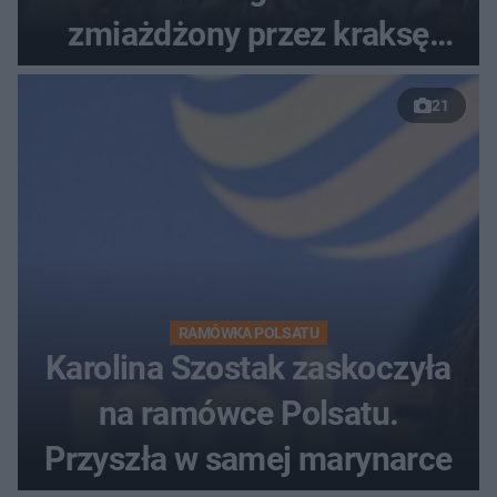
zmiażdżony przez kraksę
przed Karpaczem
21
RAMÓWKA POLSATU
Karolina Szostak zaskoczyła
na ramówce Polsatu.
Przyszła w samej marynarce