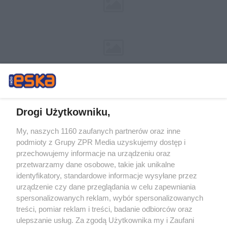
Drogi Użytkowniku,
My, naszych 1160 zaufanych partnerów oraz inne
Żaden utwór zamieszczony w serwisie nie może być powielany i
podmioty z Grupy ZPR Media uzyskujemy dostęp i
rozpowszechniany lub dalej rozpowszechniany w jakikolwiek sposób (w
tym także elektroniczny lub mechaniczny) na jakimkolwiek polu
przechowujemy informacje na urządzeniu oraz
eksploatacji w jakiejkolwiek formie, włącznie z umieszczaniem w Internecie
przetwarzamy dane osobowe, takie jak unikalne
bez pisemnej zgody właściciela praw. Jakiekolwiek użycie lub
wykorzystanie utworów w całości lub w części z naruszeniem prawa, tzn.
identyfikatory, standardowe informacje wysyłane przez
bez właściwej zgody, jest zabronione pod groźbą kary i może być ścigane
urządzenie czy dane przeglądania w celu zapewniania
prawnie.
spersonalizowanych reklam, wybór spersonalizowanych
treści, pomiar reklam i treści, badanie odbiorców oraz
ulepszanie usług. Za zgodą Użytkownika my i Zaufani