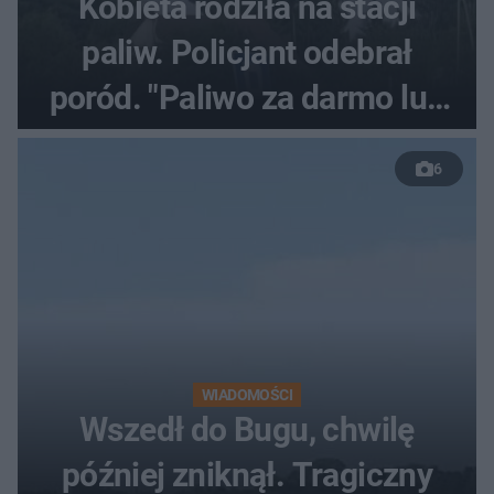
Kobieta rodziła na stacji
paliw. Policjant odebrał
poród. "Paliwo za darmo lub
50 %!"
6
WIADOMOŚCI
Wszedł do Bugu, chwilę
później zniknął. Tragiczny