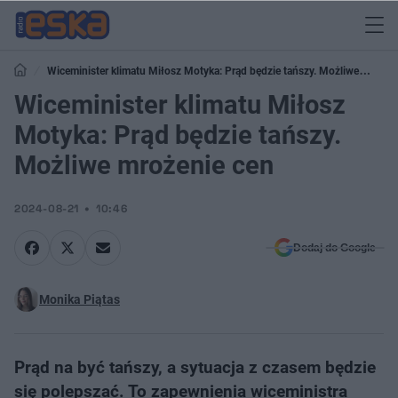
Wiceminister klimatu Miłosz Motyka: Prąd będzie tańszy. Możliwe
mrożenie cen
Wiceminister klimatu Miłosz
Motyka: Prąd będzie tańszy.
Możliwe mrożenie cen
2024-08-21
10:46
Dodaj do Google
Monika Piątas
Prąd na być tańszy, a sytuacja z czasem będzie
się polepszać. To zapewnienia wiceministra