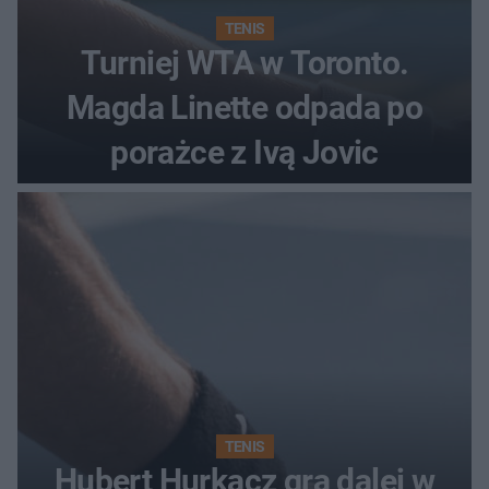
TENIS
Turniej WTA w Toronto.
Magda Linette odpada po
porażce z Ivą Jovic
TENIS
Hubert Hurkacz gra dalej w