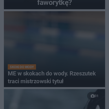
faworytkę?
SKOKI DO WODY
ME w skokach do wody. Rzeszutek
traci mistrzowski tytuł
31