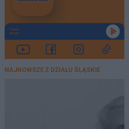
TERAZ
GRAMY
NAJNOWSZE Z DZIAŁU ŚLĄSKIE