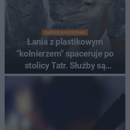
ZWIERZĘ W POTRZASKU
Łania z plastikowym
"kołnierzem" spaceruje po
stolicy Tatr. Służby są
bezradne