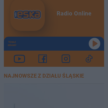
Radio Online
TERAZ
GRAMY
NAJNOWSZE Z DZIAŁU ŚLĄSKIE