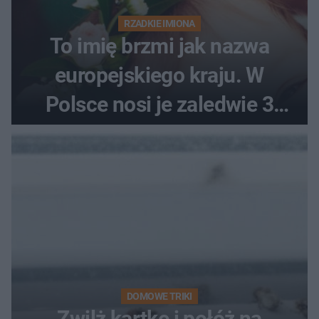
RZADKIE IMIONA
To imię brzmi jak nazwa
europejskiego kraju. W
Polsce nosi je zaledwie 3
kobiety
DOMOWE TRIKI
Zwilż kartkę i połóż na