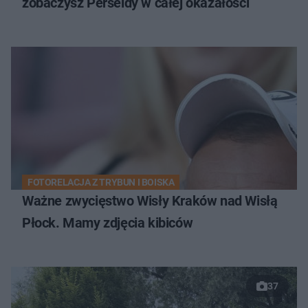
zobaczysz Perseidy w całej okazałości
FOTORELACJA Z TRYBUN I BOISKA
Ważne zwycięstwo Wisły Kraków nad Wisłą
Płock. Mamy zdjęcia kibiców
37