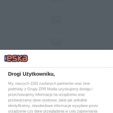
Drogi Użytkowniku,
My, naszych 1162 zaufanych partnerów oraz inne
Żaden utwór zamieszczony w serwisie nie może być powielany i
podmioty z Grupy ZPR Media uzyskujemy dostęp i
rozpowszechniany lub dalej rozpowszechniany w jakikolwiek sposób (w
tym także elektroniczny lub mechaniczny) na jakimkolwiek polu
przechowujemy informacje na urządzeniu oraz
eksploatacji w jakiejkolwiek formie, włącznie z umieszczaniem w Internecie
przetwarzamy dane osobowe, takie jak unikalne
bez pisemnej zgody właściciela praw. Jakiekolwiek użycie lub
wykorzystanie utworów w całości lub w części z naruszeniem prawa, tzn.
identyfikatory, standardowe informacje wysyłane przez
bez właściwej zgody, jest zabronione pod groźbą kary i może być ścigane
urządzenie czy dane przeglądania w celu zapewniania
prawnie.