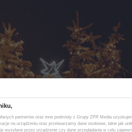
niku,
fanych partnerów oraz inne podmioty z Grupy ZPR Media uzyskujem
cje na urządzeniu oraz przetwarzamy dane osobowe, takie jak unika
je wysyłane przez urządzenie czy dane przeglądania w celu zapewn