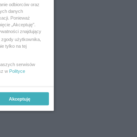
anie odbiorców oraz
nych danych
kacji. Ponieważ
ięcie „Akceptuję”.
ywatności znajdujący
ą zgody użytkownika,
 tylko na tej
 naszych serwisów
esz w
Polityce
Akceptuję