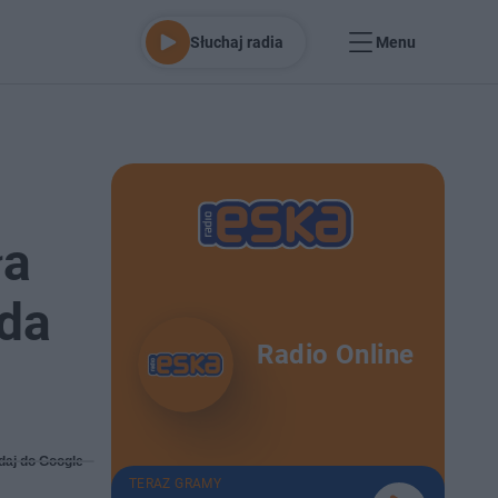
Słuchaj radia
Menu
ła
ada
Radio Online
daj do Google
TERAZ GRAMY