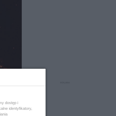
y dostęp i
lne identyfikatory,
iania