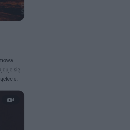
zimowa
jduje się
ąclecie.
4