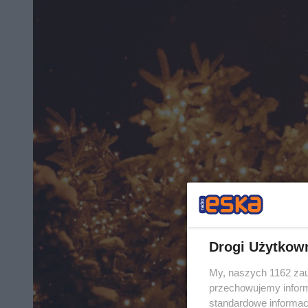
Drogi Użytkow
My, naszych 1162 zau
przechowujemy informa
standardowe informac