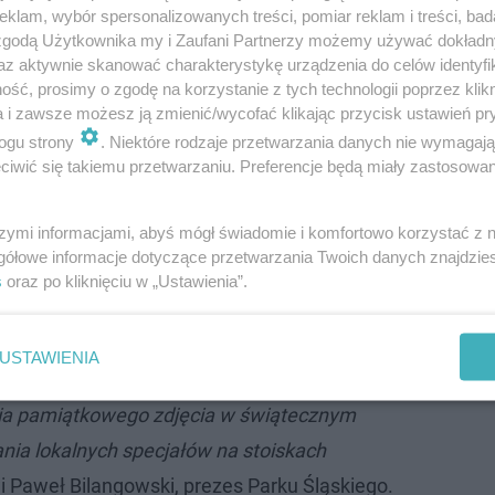
klam, wybór spersonalizowanych treści, pomiar reklam i treści, bad
 zgodą Użytkownika my i Zaufani Partnerzy możemy używać dokład
az aktywnie skanować charakterystykę urządzenia do celów identyfi
ść, prosimy o zgodę na korzystanie z tych technologii poprzez klikn
a i zawsze możesz ją zmienić/wycofać klikając przycisk ustawień pr
ogu strony
. Niektóre rodzaje przetwarzania danych nie wymagaj
iwić się takiemu przetwarzaniu. Preferencje będą miały zastosowanie
szymi informacjami, abyś mógł świadomie i komfortowo korzystać z
gółowe informacje dotyczące przetwarzania Twoich danych znajdzi
okliwe miejsce spacerów w zimowej scenerii,
s
oraz po kliknięciu w „Ustawienia”.
ególności zapraszamy do odwiedzenia
łaja, gdzie będzie można spotkać się z
USTAWIENIA
tkim postacią, która przybyła do nas prosto
nia pamiątkowego zdjęcia w świątecznym
ania lokalnych specjałów na stoiskach
 Paweł Bilangowski, prezes Parku Śląskiego.