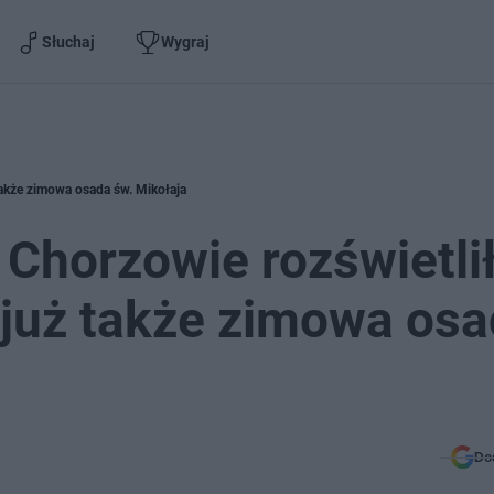
Słuchaj
Wygraj
także zimowa osada św. Mikołaja
Chorzowie rozświetli
a już także zimowa os
Do