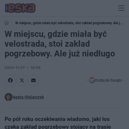
W miejscu, gdzie miała być velostrada, stoi zakład pogrzebowy. Ale już
niedługo
W miejscu, gdzie miała być
velostrada, stoi zakład
pogrzebowy. Ale już niedługo
2024-11-07
12:08
Dodaj do Google
Agata Olejarczyk
Po pół roku oczekiwania wiadomo, jaki los
czeka zakład pogrzebowy stojący na trasie