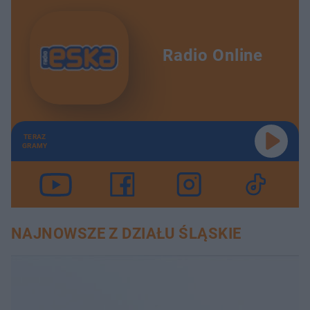
Radio Online
TERAZ
GRAMY
NAJNOWSZE Z DZIAŁU ŚLĄSKIE