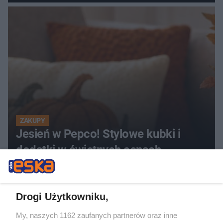
ZAKUPY
Jesień w Pepco! Stylowe kubki i
dodatki w świetnych cenach
5
Drogi Użytkowniku,
My, naszych 1162 zaufanych partnerów oraz inne