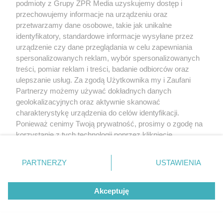
podmioty z Grupy ZPR Media uzyskujemy dostęp i
przechowujemy informacje na urządzeniu oraz
przetwarzamy dane osobowe, takie jak unikalne
identyfikatory, standardowe informacje wysyłane przez
urządzenie czy dane przeglądania w celu zapewniania
TEST OSOBOWOŚCI
spersonalizowanych reklam, wybór spersonalizowanych
Psychotest. Wybierz jeden kwiat i
treści, pomiar reklam i treści, badanie odbiorców oraz
ulepszanie usług. Za zgodą Użytkownika my i Zaufani
sprawdź, jaki masz typ osobowości
Partnerzy możemy używać dokładnych danych
geolokalizacyjnych oraz aktywnie skanować
ZOBACZ WIĘCEJ
charakterystykę urządzenia do celów identyfikacji.
Ponieważ cenimy Twoją prywatność, prosimy o zgodę na
korzystanie z tych technologii poprzez kliknięcie
„Akceptuję”. Zgoda jest dobrowolna i zawsze możesz ją
zmienić/wycofać klikając przycisk ustawień prywatności
PARTNERZY
USTAWIENIA
znajdujący się w lewym dolnym rogu strony
. Niektóre
rodzaje przetwarzania danych nie wymagają zgody
Akceptuję
użytkownika, ale masz prawo sprzeciwić się takiemu
przetwarzaniu. Preferencje będą miały zastosowanie tylko
na tej witrynie.