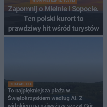
TURYSTYKA NAD BAŁTYKIEM
Zapomnij o Mielnie i Sopocie.
Ten polski kurort to
prawdziwy hit wśród turystów
CIEKAWOSTKA
To najpiękniejsza plaża w
Świętokrzyskiem według AI. Z
widokiem na najwyższy szczyt Gór