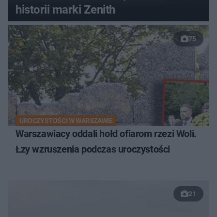
historii marki Zenith
75
UROCZYSTOŚCI W WARSZAWIE
Warszawiacy oddali hołd ofiarom rzezi Woli.
Łzy wzruszenia podczas uroczystości
21