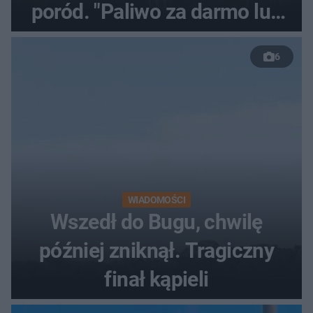
poród. "Paliwo za darmo lub
50 %!"
6
WIADOMOŚCI
Wszedł do Bugu, chwilę
później zniknął. Tragiczny
finał kąpieli