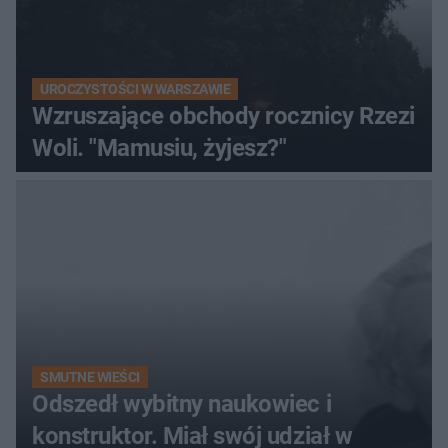
UROCZYSTOŚCI W WARSZAWIE
Wzruszające obchody rocznicy Rzezi
Woli. "Mamusiu, żyjesz?"
SMUTNE WIEŚCI
Odszedł wybitny naukowiec i
konstruktor. Miał swój udział w