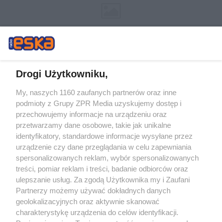
Drogi Użytkowniku,
My, naszych 1160 zaufanych partnerów oraz inne
Żaden utwór zamieszczony w serwisie nie może być powielany i
podmioty z Grupy ZPR Media uzyskujemy dostęp i
rozpowszechniany lub dalej rozpowszechniany w jakikolwiek sposób (w
tym także elektroniczny lub mechaniczny) na jakimkolwiek polu
przechowujemy informacje na urządzeniu oraz
eksploatacji w jakiejkolwiek formie, włącznie z umieszczaniem w Internecie
przetwarzamy dane osobowe, takie jak unikalne
bez pisemnej zgody właściciela praw. Jakiekolwiek użycie lub
identyfikatory, standardowe informacje wysyłane przez
wykorzystanie utworów w całości lub w części z naruszeniem prawa, tzn.
bez właściwej zgody, jest zabronione pod groźbą kary i może być ścigane
urządzenie czy dane przeglądania w celu zapewniania
prawnie.
spersonalizowanych reklam, wybór spersonalizowanych
treści, pomiar reklam i treści, badanie odbiorców oraz
ulepszanie usług. Za zgodą Użytkownika my i Zaufani
Partnerzy możemy używać dokładnych danych
geolokalizacyjnych oraz aktywnie skanować
charakterystykę urządzenia do celów identyfikacji.