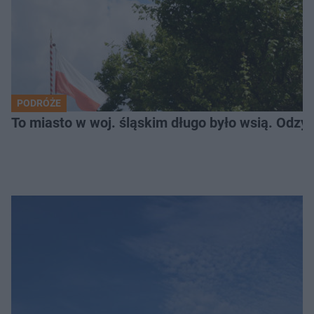
PODRÓŻE
To miasto w woj. śląskim długo było wsią. Odzy