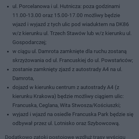
ul. Porcelanowa i ul. Hutnicza: poza godzinami
11.00-13.00 oraz 15.00-17.00 możliwy będzie
wjazd i wyjazd z tych ulic pod wiaduktem na DK86
w/z kierunku ul. Trzech Stawów lub w/z kierunku ul.
Gospodarczej;
w ciągu ul. Damrota zamknięte dla ruchu zostaną
skrzyżowania od ul. Francuskiej do ul. Powstańców;
zostanie zamknięty zjazd z autostrady A4 na ul.
Damrota,
dojazd w kierunku centrum z autostrady A4 (z
kierunku Krakowa) będzie możliwy ciągiem ulic:
Francuska, Ceglana, Wita Stwosza/Kościuszki;
wyjazd i wjazd na osiedle Francuska Park będzie się
odbywał przez ul. Lotnisko oraz Szybowcową.
Dodatkowo zatoki postojowe wzdłuż trasy wyścigu