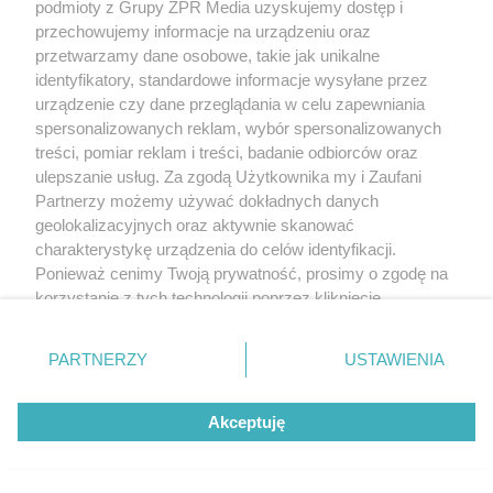
podmioty z Grupy ZPR Media uzyskujemy dostęp i
przechowujemy informacje na urządzeniu oraz
przetwarzamy dane osobowe, takie jak unikalne
PRZERAŻAJĄCE!
identyfikatory, standardowe informacje wysyłane przez
Porzucony pies wył przez kilka dni z
urządzenie czy dane przeglądania w celu zapewniania
spersonalizowanych reklam, wybór spersonalizowanych
rozpaczy. Strażacy po drabinie
treści, pomiar reklam i treści, badanie odbiorców oraz
weszli przez okno
ulepszanie usług. Za zgodą Użytkownika my i Zaufani
Partnerzy możemy używać dokładnych danych
geolokalizacyjnych oraz aktywnie skanować
charakterystykę urządzenia do celów identyfikacji.
Ponieważ cenimy Twoją prywatność, prosimy o zgodę na
korzystanie z tych technologii poprzez kliknięcie
„Akceptuję”. Zgoda jest dobrowolna i zawsze możesz ją
zmienić/wycofać klikając przycisk ustawień prywatności
PARTNERZY
USTAWIENIA
znajdujący się w lewym dolnym rogu strony
. Niektóre
rodzaje przetwarzania danych nie wymagają zgody
Akceptuję
użytkownika, ale masz prawo sprzeciwić się takiemu
przetwarzaniu. Preferencje będą miały zastosowanie tylko
SZCZĘŚLIWY FINAŁ SPRAWY
na tej witrynie.