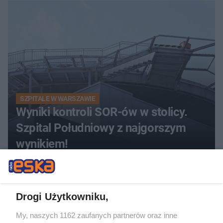
walczy o życie
SZPITALE W WARSZAWIE
Wyniki kontroli SOR-ów w stolicy.
Szpital Południowy z najgorszym
wynikiem!
Drogi Użytkowniku,
My, naszych 1162 zaufanych partnerów oraz inne