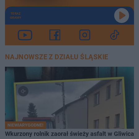
TERAZ
GRAMY
NAJNOWSZE Z DZIAŁU ŚLĄSKIE
NIEWIARYGODNE!
Wkurzony rolnik zaorał świeży asfalt w Gliwicac