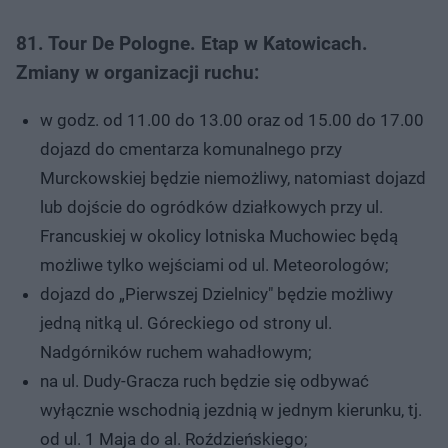
81. Tour De Pologne. Etap w Katowicach.
Zmiany w organizacji ruchu:
w godz. od 11.00 do 13.00 oraz od 15.00 do 17.00
dojazd do cmentarza komunalnego przy
Murckowskiej będzie niemożliwy, natomiast dojazd
lub dojście do ogródków działkowych przy ul.
Francuskiej w okolicy lotniska Muchowiec będą
możliwe tylko wejściami od ul. Meteorologów;
dojazd do „Pierwszej Dzielnicy" będzie możliwy
jedną nitką ul. Góreckiego od strony ul.
Nadgórników ruchem wahadłowym;
na ul. Dudy-Gracza ruch będzie się odbywać
wyłącznie wschodnią jezdnią w jednym kierunku, tj.
od ul. 1 Maja do al. Roździeńskiego;