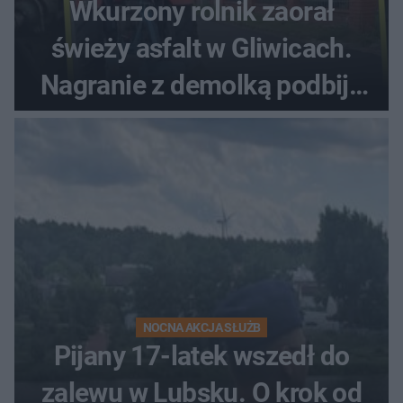
Wkurzony rolnik zaorał
świeży asfalt w Gliwicach.
Nagranie z demolką podbija
sieć
NOCNA AKCJA SŁUŻB
Pijany 17-latek wszedł do
zalewu w Lubsku. O krok od