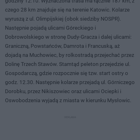
godziny 12:10. Wyznaczona trasa ma łącznie 187 km, z
czego 28 km znajduje się na terenie Katowic. Kolarze
wyruszą z ul. Olimpijskiej (obok siedziby NOSPR).
Następnie pojadą ulicami Góreckiego i
Dobrowolskiego w stronę Dudy-Gracza i dalej ulicami:
Graniczną, Powstańców, Damrota i Francuską, aż
dojadą na Muchowiec, by rolkostradą przejechać przez
Dolinę Trzech Stawów. Stamtąd peleton przejedzie ul.
Gospodarczą, gdzie rozpocznie się tzw. start ostry o
godz. 12.30. Następnie kolarze przejadą ul. Górniczego
Dorobku, przez Nikiszowiec oraz ulicami Ociepki i
Oswobodzenia wyjadą z miasta w kierunku Mysłowic.